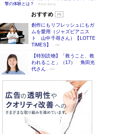
撃の体験とは？
Book Bang
追悼・東野圭吾さん 週間ベストセラーラ
おすすめ
ンキングに『容疑者Xの献身』『白夜行』
創作にもリフレッシュにもガ
など代表作が並ぶ［文庫ベストセラー］
ムを愛用（ジャズピアニス
Book Bang
ト 山中千尋さん）【LOTTE
73歳でも働くしかない 「老後レス時代」に交通
TIMES】
PR
誘導員の独白が話題
Book Bang
【特別読物】「救うこと、救
竹内由恵の前に現れた「テレビ観ないんだよね
われること」（17） 角田光
ぇ」という男性…夫を選んでテレ朝退社したワケ
代さん
PR
Book Bang
「なんで？ そんな馬鹿な……」90歳になった作
家・阿刀田高さんが、ひとり暮らしの生活を明か
す
Book Bang
和田秀樹の70代、80代向け新書がベスト3を独
占 上半期1位にも選出［新書ベストセラー］
Book Bang