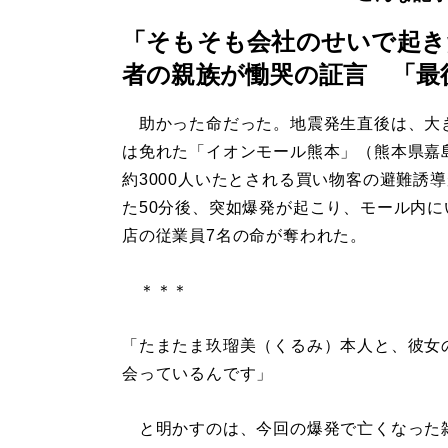
「そもそも会社のせいで起き
者の親族が慟哭の証言 「最
助かった命だった。地震発生直後は、大
は免れた「イオンモール熊本」（熊本県嘉
約3000人いたとされる買い物客の避難誘
た50分後、突如爆発が起こり、モール内に
店の従業員7名の命が奪われた。
＊＊＊
「たまたま玖瑠美（くるみ）本人と、彼女
会っているんです」
と明かすのは、今回の爆発で亡くなった雑