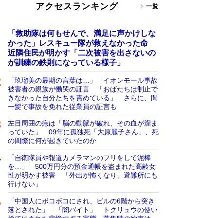
アクセスランキング
一覧
「救助隊は何もせんで、満足に声かけしな
かった」レスキュー隊が救えなかった命
近隣住民が明かす「二次被害を出さないの
が訓練の鉄則になっている様子」
「玖瑠美の最期の言葉は…」 イオンモール事故
被害者の親族が慟哭の証言 「おばたちは制止で
きなかった自分たちを責めている」 さらに、間
一髪で事故を免れた従業員の証言も
左目周囲の痣は「脳の動脈が破れ、その血が溜ま
っていた」 09年に孤独死「大原麗子さん」、死
の間際に何が起きていたのか
「自衛隊員や報道カメラマンのフリをして泥棒
を…」 500万円分の預金通帳を盗まれた高齢女
性が明かす被害 「外出が怖くなり、避難所にも
行けない」
「中国人にボコボコにされ、ビルの6階から突き
落とされた」 「闇バイト」 トクリュウの使い