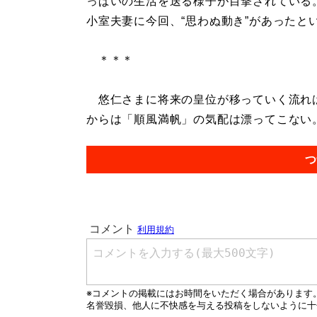
っぱいの生活を送る様子が目撃されている
小室夫妻に今回、“思わぬ動き”があったと
＊＊＊
悠仁さまに将来の皇位が移っていく流れは
からは「順風満帆」の気配は漂ってこない。.
つ