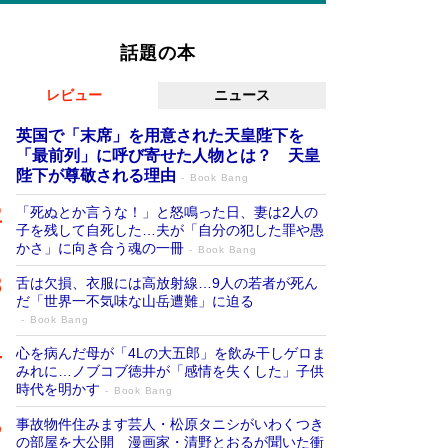
話題の本
レビュー
ニュース
英国で「末席」を用意された天皇陛下を
「最前列」に呼び寄せた人物とは？ 天皇
陛下が尊敬される理由
Book Bang
「死ぬとか言うな！」と怒鳴った日、妻は2人の
子を残して自死した…夫が「自分の犯した罪や愚
かさ」に向き合う魂の一冊
Book Bang
舌は欠損、衣服には高放射線…9人の若者が死ん
だ「世界一不気味な山岳遭難」に迫る
Book Bang
心を病んだ母が「4Lの大五郎」を飲み干しゲロま
みれに…ノブコブ徳井が「感情を失くした」子供
時代を明かす
Book Bang
事故物件住みます芸人・松原タニシがいわくつき
の部屋を大公開 漫画家・清野とおるが聞いた衝