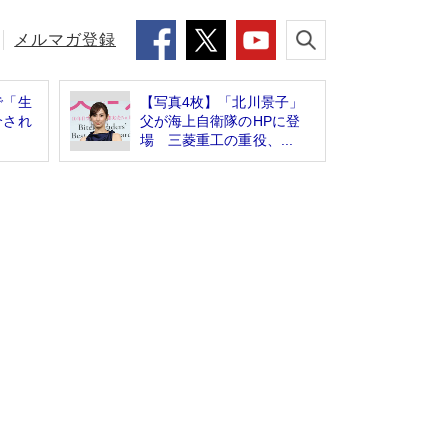
メルマガ登録
で「生
【写真4枚】「北川景子」
介され
父が海上自衛隊のHPに登
場 三菱重工の重役、...