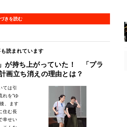
づきを読む
事も読まれています
」が持ち上がっていた！ 「プラ
計画立ち消えの理由とは？
いては引
流れを“ゆ
今後、ます
に住む長
で幸せい