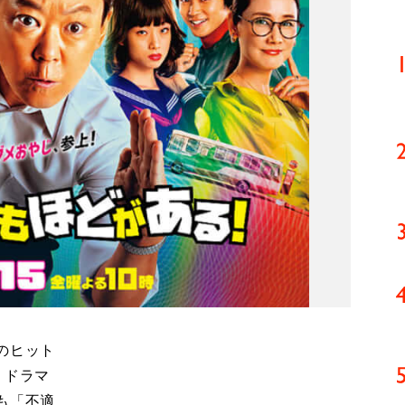
のヒット
。ドラマ
も「不適