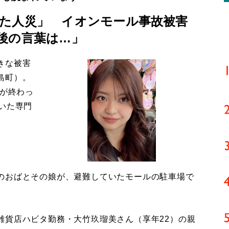
た人災」 イオンモール事故被害
後の言葉は…」
きな被害
島町）。
導が終わっ
いた専門
のおばとその娘が、避難していたモールの駐車場で
貨店ハビタ勤務・大竹玖瑠美さん（享年22）の親