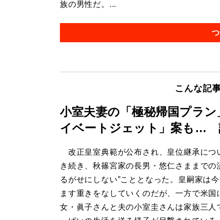
族の男性だ。...
つ
こんな記
小室夫妻の「極秘帰国プラン
イベートジェット」案も… 
改正皇室典範が公布され、皇位継承につ
き続き、秋篠宮家の長男・悠仁さままでの
るがせにしない”こととなった。皇嗣家は
ます重きをなしていくのだが、一方で米国
女・眞子さんと夫の小室圭さんは家族三人