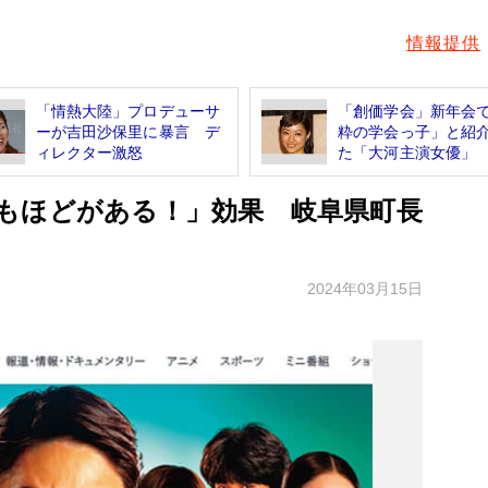
情報提供
「情熱大陸」プロデューサ
「創価学会」新年会
ーが吉田沙保里に暴言 デ
粋の学会っ子」と紹
ィレクター激怒
た「大河主演女優」
もほどがある！」効果 岐阜県町長
2024年03月15日