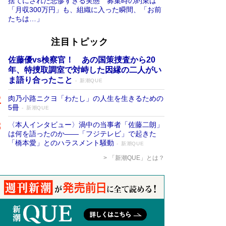
捨てにされた悲惨すぎる実態 募集時の約束は
「月収300万円」も、組織に入った瞬間、「お前
たちは…」
注目トピック
佐藤優vs検察官！ あの国策捜査から20
年、特捜取調室で対峙した因縁の二人がい
ま語り合ったこと
新潮QUE
肉乃小路ニクヨ「わたし」の人生を生きるための
5冊
新潮QUE
〈本人インタビュー〉渦中の当事者「佐藤二朗」
は何を語ったのか――「フジテレビ」で起きた
「橋本愛」とのハラスメント騒動
新潮QUE
「新潮QUE」とは？