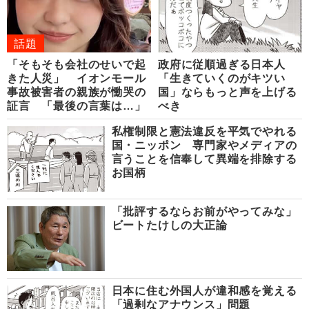
話題
「そもそも会社のせいで起
政府に従順過ぎる日本人
きた人災」 イオンモール
「生きていくのがキツい
事故被害者の親族が慟哭の
国」ならもっと声を上げる
証言 「最後の言葉は…」
べき
私権制限と憲法違反を平気でやれる
国・ニッポン 専門家やメディアの
言うことを信奉して異端を排除する
お国柄
「批評するならお前がやってみな」
ビートたけしの大正論
日本に住む外国人が違和感を覚える
「過剰なアナウンス」問題