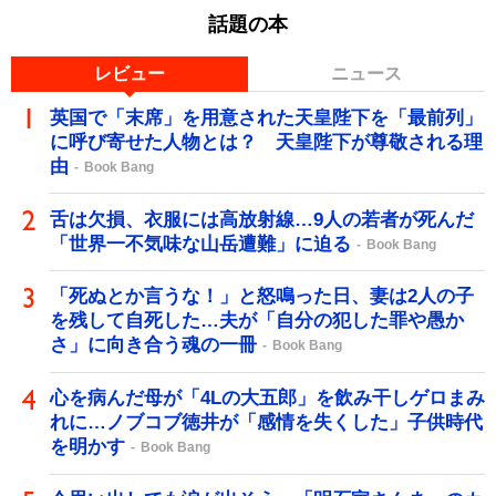
話題の本
レビュー
ニュース
英国で「末席」を用意された天皇陛下を「最前列」
に呼び寄せた人物とは？ 天皇陛下が尊敬される理
由
Book Bang
舌は欠損、衣服には高放射線…9人の若者が死んだ
「世界一不気味な山岳遭難」に迫る
Book Bang
「死ぬとか言うな！」と怒鳴った日、妻は2人の子
を残して自死した…夫が「自分の犯した罪や愚か
さ」に向き合う魂の一冊
Book Bang
心を病んだ母が「4Lの大五郎」を飲み干しゲロまみ
れに…ノブコブ徳井が「感情を失くした」子供時代
を明かす
Book Bang