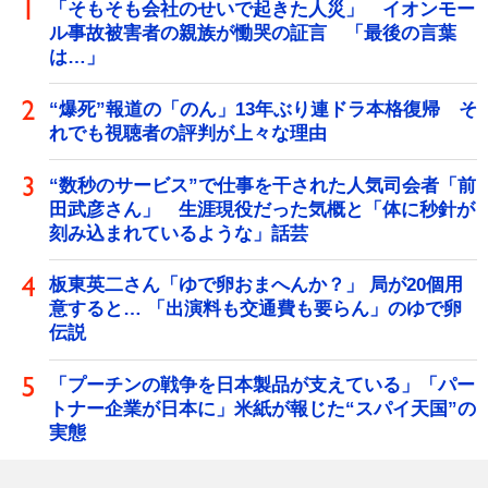
「そもそも会社のせいで起きた人災」 イオンモー
ル事故被害者の親族が慟哭の証言 「最後の言葉
は…」
“爆死”報道の「のん」13年ぶり連ドラ本格復帰 そ
れでも視聴者の評判が上々な理由
“数秒のサービス”で仕事を干された人気司会者「前
田武彦さん」 生涯現役だった気概と「体に秒針が
刻み込まれているような」話芸
板東英二さん「ゆで卵おまへんか？」 局が20個用
意すると… 「出演料も交通費も要らん」のゆで卵
伝説
「プーチンの戦争を日本製品が支えている」「パー
トナー企業が日本に」米紙が報じた“スパイ天国”の
実態