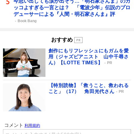
今思い出しても涙が出そう…「明石家さんま」のカ
ッコよすぎる一言とは？ 「電波少年」伝説のプロ
デューサーによる『人間・明石家さんま』評
Book Bang
おすすめ
創作にもリフレッシュにもガムを愛
用（ジャズピアニスト 山中千尋さ
ん）【LOTTE TIMES】
PR
【特別読物】「救うこと、救われる
こと」（17） 角田光代さん
PR