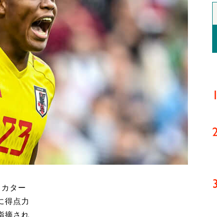
・カター
に得点力
指摘され