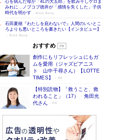
心を病んだ母が「4Lの大五郎」を飲み干しゲロま
みれに…ノブコブ徳井が「感情を失くした」子供
時代を明かす
Book Bang
石田夏穂『わたしを庇わないで』人間のいいとこ
ろよりも悪いところを書きたい【インタビュー】
Book Bang
「叱って伸びるやつは、褒めたらもっと伸
おすすめ
びる」俳優・高嶋政伸が家族に教わっ
創作にもリフレッシュにもガ
た“人を育てるコツ”…芸への考え方を明か
ムを愛用（ジャズピアニス
す
Book Bang
ト 山中千尋さん）【LOTTE
「『火垂るの墓』は、大嘘である」原作者が抱き
TIMES】
PR
続けた“自責の念”とは…「自己憐憫は描きたくな
い」監督が徹底的にこだわったこと（後編） #
【特別読物】「救うこと、救
戦争の記憶
Book Bang
われること」（17） 角田光
代さん
美輪明宏 晩年の回答を集めた『ほほえんで生き
PR
るための人生相談』がランクイン［エンターテイ
メントベストセラー］
Book Bang
「宇宙兄弟」最終46巻がベストセラー1位 宇宙
開発への関心を押し上げた18年の物語に幕 特装
版には「宇宙で描かれたマンガ」も収録