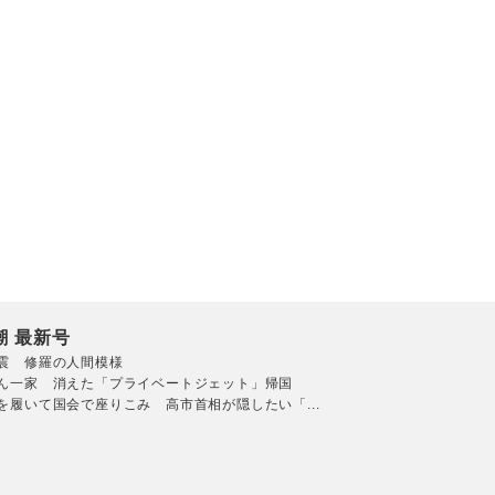
潮 最新号
震 修羅の人間模様
ん一家 消えた「プライベートジェット」帰国
を履いて国会で座りこみ 高市首相が隠したい「...