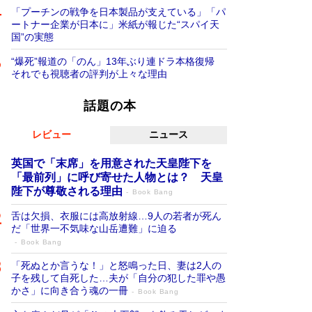
「プーチンの戦争を日本製品が支えている」「パ
ートナー企業が日本に」米紙が報じた“スパイ天
国”の実態
“爆死”報道の「のん」13年ぶり連ドラ本格復帰
それでも視聴者の評判が上々な理由
話題の本
レビュー
ニュース
英国で「末席」を用意された天皇陛下を
「最前列」に呼び寄せた人物とは？ 天皇
陛下が尊敬される理由
Book Bang
舌は欠損、衣服には高放射線…9人の若者が死ん
だ「世界一不気味な山岳遭難」に迫る
Book Bang
「死ぬとか言うな！」と怒鳴った日、妻は2人の
子を残して自死した…夫が「自分の犯した罪や愚
かさ」に向き合う魂の一冊
Book Bang