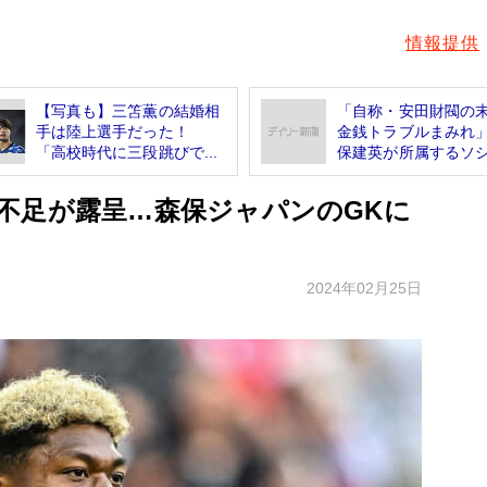
情報提供
【写真も】三笘薫の結婚相
「自称・安田財閥の
手は陸上選手だった！
金銭トラブルまみれ
「高校時代に三段跳びで...
保建英が所属するソシ.
不足が露呈…森保ジャパンのGKに
2024年02月25日