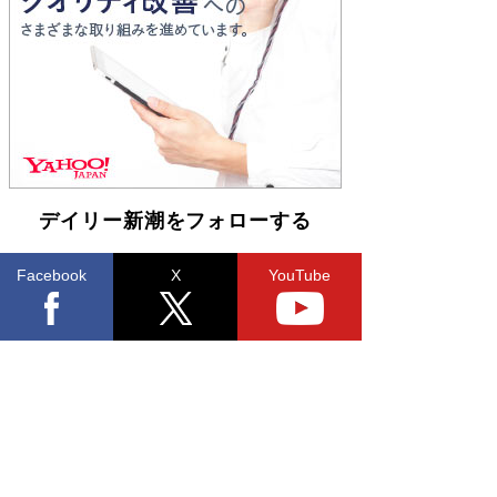
Book Bang
友近氏、絶賛！ 鎌倉を舞台に、孤独を抱えた
人々が新たな一歩を踏み出す連作短篇集『海のほ
とりのプラネット』試し読み
Book Bang
デイリー新潮をフォローする
Facebook
X
YouTube