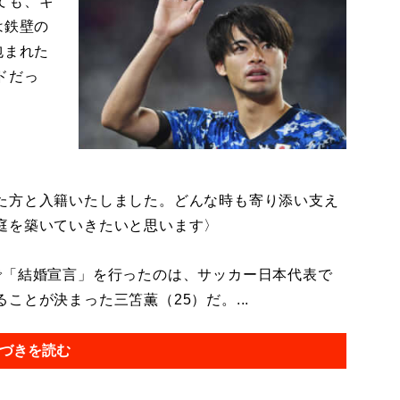
ても、キ
は鉄壁の
包まれた
ドだっ
た方と入籍いたしました。どんな時も寄り添い支え
庭を築いていきたいと思います〉
「結婚宣言」を行ったのは、サッカー日本代表で
とが決まった三笘薫（25）だ。...
づきを読む