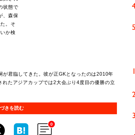
の状態で
が、森保
けた。そ
しいか検
が君臨してきた。彼が正GKとなったのは2010年
されたアジアカップでは2大会ぶり4度目の優勝の立
づきを読む
0