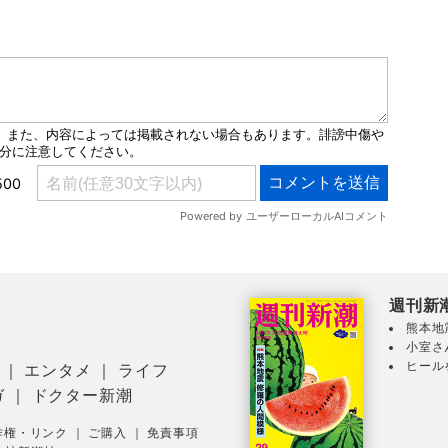
週刊新
熊本地
小室さ
ヒール
｜
エンタメ
｜
ライフ
ガ
｜
ドクター新潮
作権・リンク
｜
ご購入
｜
免責事項