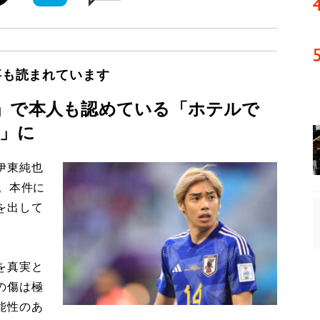
事も読まれています
」で本人も認めている「ホテルで
無」に
伊東純也
。本件に
を出して
を真実と
の傷は極
能性のあ