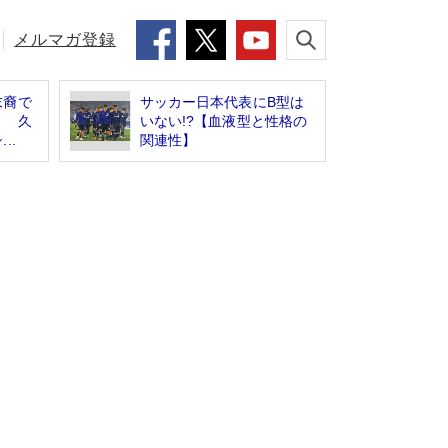
メルマガ登録
末裔で
サッカー日本代表にB型は
」 久
いない!?【血液型と性格の
..
関連性】