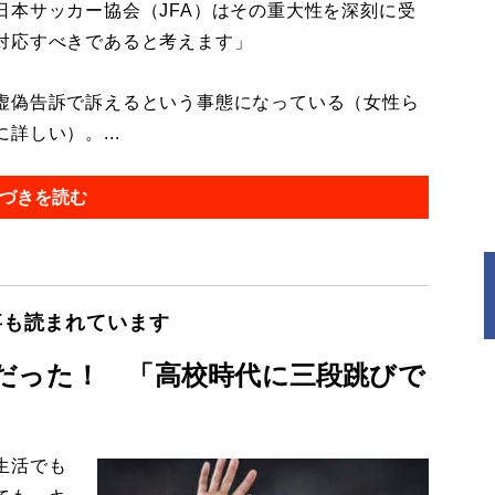
日本サッカー協会（JFA）はその重大性を深刻に受
対応すべきであると考えます」
虚偽告訴で訴えるという事態になっている（女性ら
しい）。...
づきを読む
事も読まれています
だった！ 「高校時代に三段跳びで
生活でも