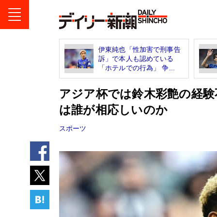
伊東純也「性加害で刑事告
訴」で本人も認めている
「ホテルでの行為」 争...
アジア杯では鈴木彩艶の経験
は誰が相応しいのか
スポーツ