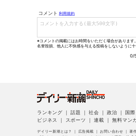
ランキング
｜
話題
｜
社会
｜
政治
｜
国際
ビジネス
｜
スポーツ
｜
連載
｜
無料マン
デイリー新潮とは？
｜
広告掲載
｜
お問い合わせ
｜
著