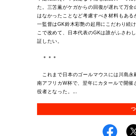
た。三笘薫がケガからの回復が遅れて万全
はなかったことなど考慮すべき材料もある
一監督はGK鈴木彩艶の起用にこだわり続
こで改めて、日本代表のGKは誰がふさわ
証したい。
＊＊＊
これまで日本のゴールマウスには川島永嗣
南アフリカW杯で、翌年にカタールで開催
役者となった。...
つ