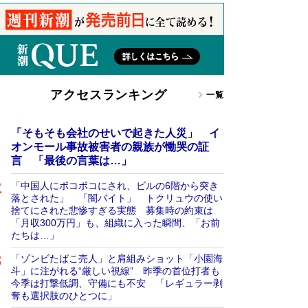
アクセスランキング
一覧
「そもそも会社のせいで起きた人災」 イ
オンモール事故被害者の親族が慟哭の証
言 「最後の言葉は…」
「中国人にボコボコにされ、ビルの6階から突き
落とされた」 「闇バイト」 トクリュウの使い
捨てにされた悲惨すぎる実態 募集時の約束は
「月収300万円」も、組織に入った瞬間、「お前
たちは…」
「ゾンビたばこ売人」と肩組みショット「小園海
斗」に注がれる“厳しい視線” 昨季の首位打者も
今季は打撃低調、守備にも不安 「レギュラー剥
奪も選択肢のひとつに」