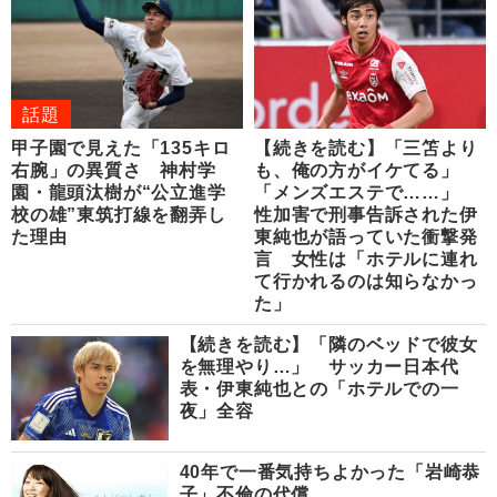
話題
甲子園で見えた「135キロ
【続きを読む】「三笘より
右腕」の異質さ 神村学
も、俺の方がイケてる」
園・龍頭汰樹が“公立進学
「メンズエステで……」
校の雄”東筑打線を翻弄し
性加害で刑事告訴された伊
た理由
東純也が語っていた衝撃発
言 女性は「ホテルに連れ
て行かれるのは知らなかっ
た」
【続きを読む】「隣のベッドで彼女
を無理やり…」 サッカー日本代
表・伊東純也との「ホテルでの一
夜」全容
40年で一番気持ちよかった「岩崎恭
子」不倫の代償