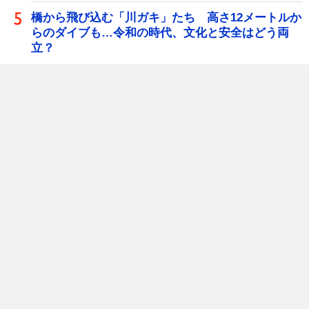
橋から飛び込む「川ガキ」たち 高さ12メートルか
らのダイブも…令和の時代、文化と安全はどう両
立？