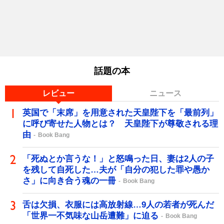
話題の本
レビュー
ニュース
英国で「末席」を用意された天皇陛下を「最前列」
に呼び寄せた人物とは？ 天皇陛下が尊敬される理
由
Book Bang
「死ぬとか言うな！」と怒鳴った日、妻は2人の子
を残して自死した…夫が「自分の犯した罪や愚か
さ」に向き合う魂の一冊
Book Bang
舌は欠損、衣服には高放射線…9人の若者が死んだ
「世界一不気味な山岳遭難」に迫る
Book Bang