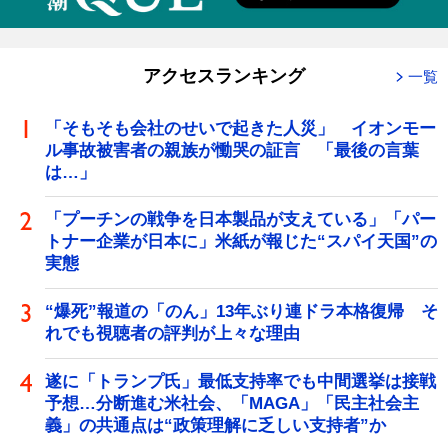
アクセスランキング
一覧
「そもそも会社のせいで起きた人災」 イオンモー
ル事故被害者の親族が慟哭の証言 「最後の言葉
は…」
「プーチンの戦争を日本製品が支えている」「パー
トナー企業が日本に」米紙が報じた“スパイ天国”の
実態
“爆死”報道の「のん」13年ぶり連ドラ本格復帰 そ
れでも視聴者の評判が上々な理由
遂に「トランプ氏」最低支持率でも中間選挙は接戦
予想…分断進む米社会、「MAGA」「民主社会主
義」の共通点は“政策理解に乏しい支持者”か