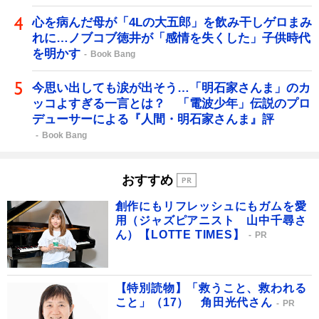
心を病んだ母が「4Lの大五郎」を飲み干しゲロまみ
れに…ノブコブ徳井が「感情を失くした」子供時代
を明かす
Book Bang
今思い出しても涙が出そう…「明石家さんま」のカ
ッコよすぎる一言とは？ 「電波少年」伝説のプロ
デューサーによる『人間・明石家さんま』評
Book Bang
おすすめ
創作にもリフレッシュにもガムを愛
用（ジャズピアニスト 山中千尋さ
ん）【LOTTE TIMES】
PR
【特別読物】「救うこと、救われる
こと」（17） 角田光代さん
PR