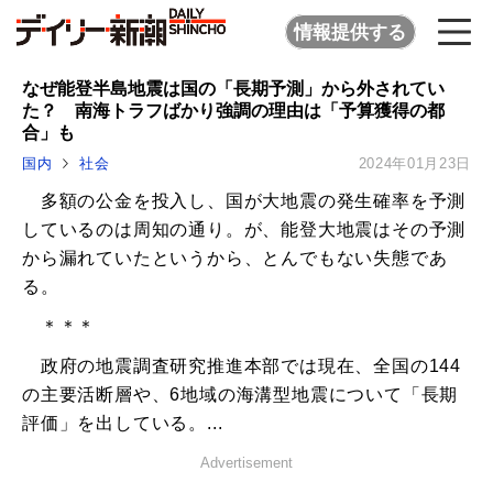
情報提供する
なぜ能登半島地震は国の「長期予測」から外されてい
た？ 南海トラフばかり強調の理由は「予算獲得の都
合」も
国内
社会
2024年01月23日
多額の公金を投入し、国が大地震の発生確率を予測
しているのは周知の通り。が、能登大地震はその予測
から漏れていたというから、とんでもない失態であ
る。
＊＊＊
政府の地震調査研究推進本部では現在、全国の144
の主要活断層や、6地域の海溝型地震について「長期
評価」を出している。...
Advertisement