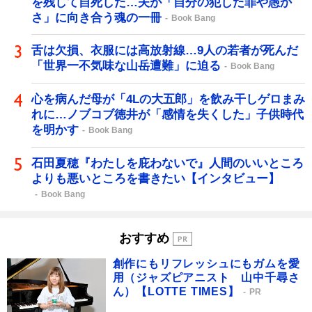
を残して自死した…夫が「自分の犯した罪や愚か
さ」に向き合う魂の一冊
Book Bang
舌は欠損、衣服には高放射線…9人の若者が死んだ
「世界一不気味な山岳遭難」に迫る
Book Bang
心を病んだ母が「4Lの大五郎」を飲み干しゲロまみ
れに…ノブコブ徳井が「感情を失くした」子供時代
を明かす
Book Bang
石田夏穂『わたしを庇わないで』人間のいいところ
よりも悪いところを書きたい【インタビュー】
Book Bang
おすすめ
創作にもリフレッシュにもガムを愛
用（ジャズピアニスト 山中千尋さ
ん）【LOTTE TIMES】
PR