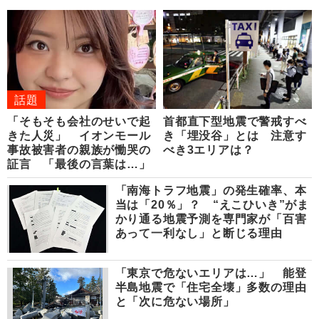
話題
「そもそも会社のせいで起
首都直下型地震で警戒すべ
きた人災」 イオンモール
き「埋没谷」とは 注意す
事故被害者の親族が慟哭の
べき3エリアは？
証言 「最後の言葉は…」
「南海トラフ地震」の発生確率、本
当は「20％」？ “えこひいき”がま
かり通る地震予測を専門家が「百害
あって一利なし」と断じる理由
「東京で危ないエリアは…」 能登
半島地震で「住宅全壊」多数の理由
と「次に危ない場所」