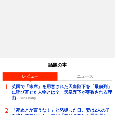
話題の本
レビュー
ニュース
英国で「末席」を用意された天皇陛下を「最前列」
に呼び寄せた人物とは？ 天皇陛下が尊敬される理
由
Book Bang
「死ぬとか言うな！」と怒鳴った日、妻は2人の子