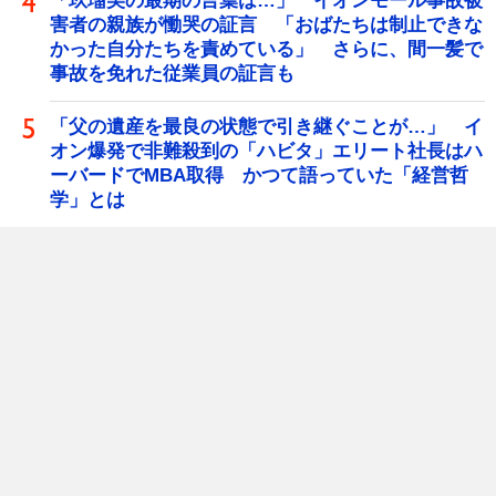
「玖瑠美の最期の言葉は…」 イオンモール事故被
害者の親族が慟哭の証言 「おばたちは制止できな
かった自分たちを責めている」 さらに、間一髪で
事故を免れた従業員の証言も
「父の遺産を最良の状態で引き継ぐことが…」 イ
オン爆発で非難殺到の「ハビタ」エリート社長はハ
ーバードでMBA取得 かつて語っていた「経営哲
学」とは