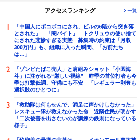
アクセスランキング
一覧
「中国人にボコボコにされ、ビルの6階から突き落
とされた」 「闇バイト」 トクリュウの使い捨て
にされた悲惨すぎる実態 募集時の約束は「月収
300万円」も、組織に入った瞬間、「お前たち
は…」
「ゾンビたばこ売人」と肩組みショット「小園海
斗」に注がれる“厳しい視線” 昨季の首位打者も今
季は打撃低調、守備にも不安 「レギュラー剥奪も
選択肢のひとつに」
「救助隊は何もせんで、満足に声かけしなかった」
レスキュー隊が救えなかった命 近隣住民が明かす
「二次被害を出さないのが訓練の鉄則になっている
様子」