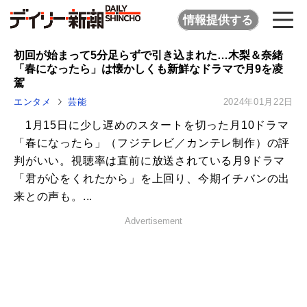
情報提供する
初回が始まって5分足らずで引き込まれた…木梨＆奈緒
「春になったら」は懐かしくも新鮮なドラマで月9を凌
駕
エンタメ
芸能
2024年01月22日
1月15日に少し遅めのスタートを切った月10ドラマ
「春になったら」（フジテレビ／カンテレ制作）の評
判がいい。視聴率は直前に放送されている月9ドラマ
「君が心をくれたから」を上回り、今期イチバンの出
来との声も。...
Advertisement