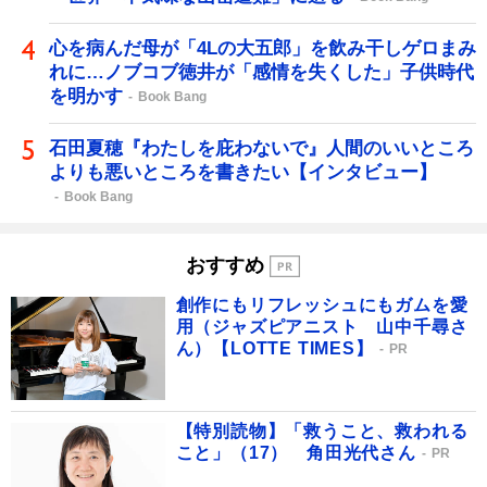
心を病んだ母が「4Lの大五郎」を飲み干しゲロまみ
れに…ノブコブ徳井が「感情を失くした」子供時代
を明かす
Book Bang
石田夏穂『わたしを庇わないで』人間のいいところ
よりも悪いところを書きたい【インタビュー】
Book Bang
おすすめ
創作にもリフレッシュにもガムを愛
用（ジャズピアニスト 山中千尋さ
ん）【LOTTE TIMES】
PR
【特別読物】「救うこと、救われる
こと」（17） 角田光代さん
PR