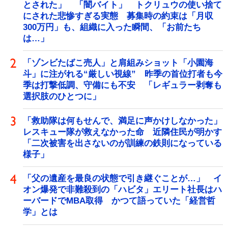
とされた」 「闇バイト」 トクリュウの使い捨て
にされた悲惨すぎる実態 募集時の約束は「月収
300万円」も、組織に入った瞬間、「お前たち
は…」
「ゾンビたばこ売人」と肩組みショット「小園海
斗」に注がれる“厳しい視線” 昨季の首位打者も今
季は打撃低調、守備にも不安 「レギュラー剥奪も
選択肢のひとつに」
「救助隊は何もせんで、満足に声かけしなかった」
レスキュー隊が救えなかった命 近隣住民が明かす
「二次被害を出さないのが訓練の鉄則になっている
様子」
「父の遺産を最良の状態で引き継ぐことが…」 イ
オン爆発で非難殺到の「ハビタ」エリート社長はハ
ーバードでMBA取得 かつて語っていた「経営哲
学」とは