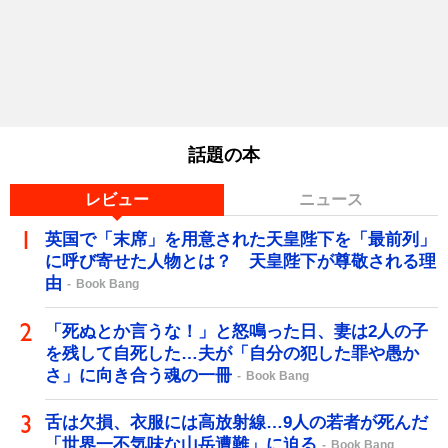
話題の本
レビュー
ニュース
英国で「末席」を用意された天皇陛下を「最前列」
に呼び寄せた人物とは？ 天皇陛下が尊敬される理
由
Book Bang
「死ぬとか言うな！」と怒鳴った日、妻は2人の子
を残して自死した…夫が「自分の犯した罪や愚か
さ」に向き合う魂の一冊
Book Bang
舌は欠損、衣服には高放射線…9人の若者が死んだ
「世界一不気味な山岳遭難」に迫る
Book Bang