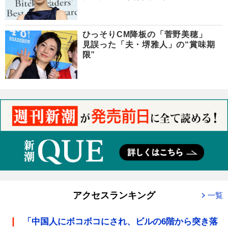
ひっそりCM降板の「菅野美穂」
見誤った「夫・堺雅人」の“賞味期
限”
アクセスランキング
一覧
「中国人にボコボコにされ、ビルの6階から突き落