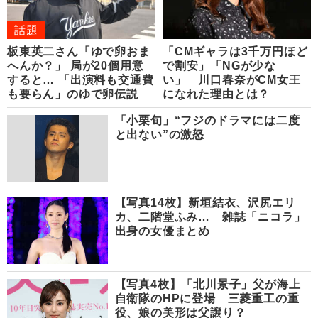
話題
板東英二さん「ゆで卵おま
「CMギャラは3千万円ほど
へんか？」 局が20個用意
で割安」「NGが少な
すると… 「出演料も交通費
い」 川口春奈がCM女王
も要らん」のゆで卵伝説
になれた理由とは？
「小栗旬」“フジのドラマには二度
と出ない”の激怒
【写真14枚】新垣結衣、沢尻エリ
カ、二階堂ふみ… 雑誌「ニコラ」
出身の女優まとめ
【写真4枚】「北川景子」父が海上
自衛隊のHPに登場 三菱重工の重
役、娘の美形は父譲り？