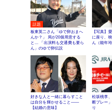
話題
板東英二さん「ゆで卵おまへ
【写真】
んか？」 局が20個用意する
に座り、
と… 「出演料も交通費も要ら
ん（能年
ん」のゆで卵伝説
好きな人と一緒に暮らすこと
松坂桃李
は自分を輝かせること――
断プレー
【結婚の意味】
り