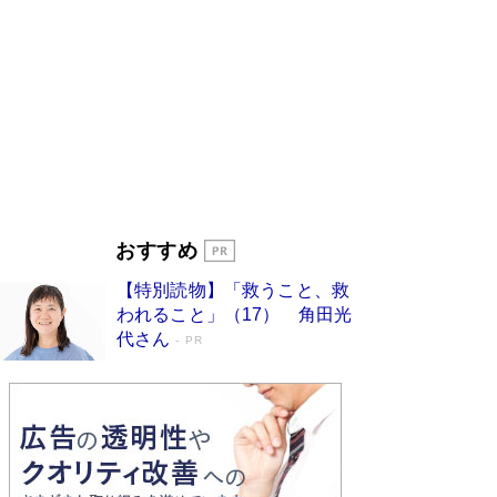
ンガ」も収録
Book Bang
美輪明宏 晩年の回答を集めた『ほほえんで生き
るための人生相談』がランクイン［エンターテイ
メントベストセラー］
Book Bang
「『火垂るの墓』は、大嘘である」原作者が抱き
続けた“自責の念”とは…「自己憐憫は描きたくな
い」監督が徹底的にこだわったこと（後編） #
戦争の記憶
Book Bang
入社10年目にして最下位の営業がトップに大逆
おすすめ
転 上司の“意外な一言”から生まれた「雑談のテ
クニック」とは
Book Bang
【特別読物】「救うこと、救
皇室はなぜ世界から尊敬されているのか？ 「天
われること」（17） 角田光
皇陛下はお元気でおられるか」がサウジ国王の第
代さん
PR
一声になる理由
Book Bang