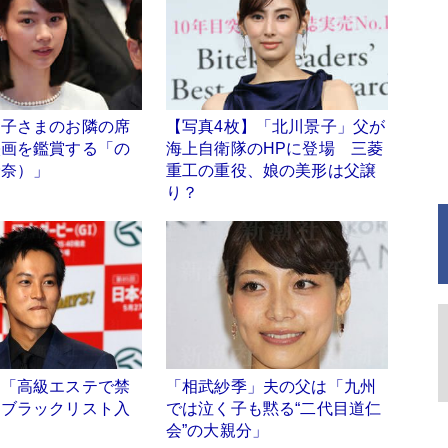
愛子さまのお隣の席
【写真4枚】「北川景子」父が
映画を鑑賞する「の
海上自衛隊のHPに登場 三菱
玲奈）」
重工の重役、娘の美形は父譲
り？
、「高級エステで禁
「相武紗季」夫の父は「九州
」ブラックリスト入
では泣く子も黙る“二代目道仁
会”の大親分」