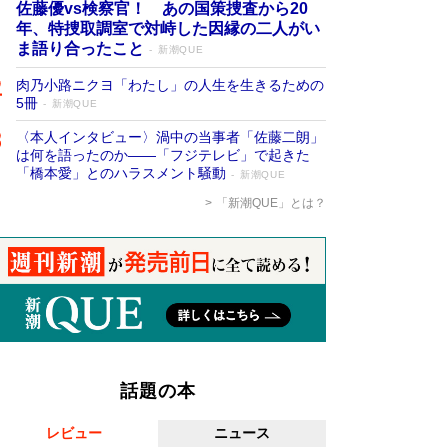
佐藤優vs検察官！ あの国策捜査から20
年、特捜取調室で対峙した因縁の二人がい
ま語り合ったこと
新潮QUE
肉乃小路ニクヨ「わたし」の人生を生きるための
5冊
新潮QUE
〈本人インタビュー〉渦中の当事者「佐藤二朗」
は何を語ったのか――「フジテレビ」で起きた
「橋本愛」とのハラスメント騒動
新潮QUE
「新潮QUE」とは？
話題の本
レビュー
ニュース