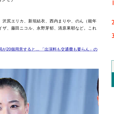
、沢尻エリカ、新垣結衣、西内まりや、のん（能年
イザ、藤田ニコル、永野芽郁、清原果耶など。これ
局が20個用意すると… 「出演料も交通費も要らん」の