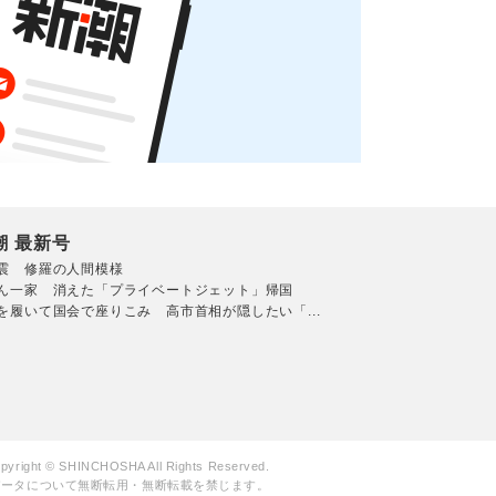
潮 最新号
震 修羅の人間模様
ん一家 消えた「プライベートジェット」帰国
を履いて国会で座りこみ 高市首相が隠したい「...
pyright © SHINCHOSHA All Rights Reserved.
データについて無断転用・無断転載を禁じます。