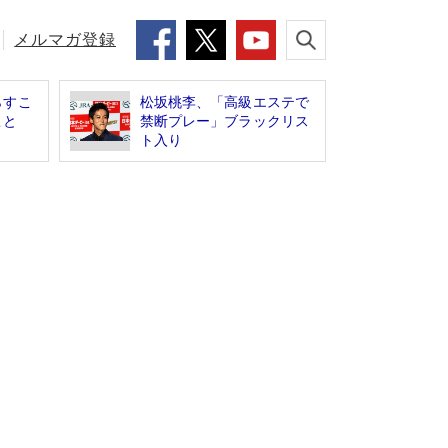
メルマガ登録
らすこ
松坂桃李、「高級エステで
こと
禁断プレー」ブラックリス
】
ト入り