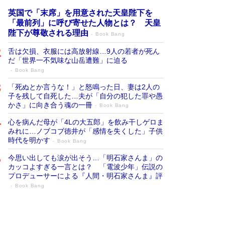
英国で「末席」を用意された天皇陛下を
「最前列」に呼び寄せた人物とは？ 天皇
陛下が尊敬される理由
Book Bang
舌は欠損、衣服には高放射線…9人の若者が死ん
だ「世界一不気味な山岳遭難」に迫る
Book Bang
「死ぬとか言うな！」と怒鳴った日、妻は2人の
子を残して自死した…夫が「自分の犯した罪や愚
かさ」に向き合う魂の一冊
Book Bang
心を病んだ母が「4Lの大五郎」を飲み干しゲロま
みれに…ノブコブ徳井が「感情を失くした」子供
時代を明かす
Book Bang
今思い出しても涙が出そう…「明石家さんま」の
カッコよすぎる一言とは？ 「電波少年」伝説の
プロデューサーによる『人間・明石家さんま』評
Book Bang
「宇宙兄弟」最終46巻がベストセラー1
位 宇宙開発への関心を押し上げた18年の
物語に幕 特装版には「宇宙で描かれたマ