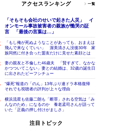
アクセスランキング
一覧
「そもそも会社のせいで起きた人災」 イ
オンモール事故被害者の親族が慟哭の証
言 「最後の言葉は…」
「もし俺が死ぬようなことがあっても、おまえは
飛んで来なくていい」 渥美清さん没後30年 家
族同然に付き合った盟友だけに見せた素顔とは
妻の親友と不倫した46歳夫 「賢すぎて、なかな
かつついてこない」妻との結婚は、32歳の誕生日
に出されたビーフシチュー
“爆死”報道の「のん」13年ぶり連ドラ本格復帰
それでも視聴者の評判が上々な理由
横浜流星も佐藤二朗も「断罪」される空気は「み
んなのため」になるのか 養老孟司さんが語って
いた「正義の押し付けがましさ」
注目トピック