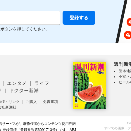
録ボタンを押してください。
週刊新
熊本地
小室さ
ヒール
｜
エンタメ
｜
ライフ
ガ
｜
ドクター新潮
作権・リンク
｜
ご購入
｜
免責事項
会社新潮社
Co
配信サービスが、著作権者からコンテンツ使用許諾
すべての画像・
録商標（登録番号第6091713号）です。ABJ