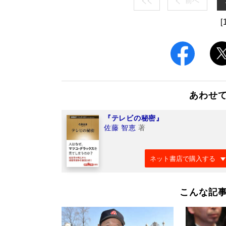
前へ
[
あわせ
『テレビの秘密』
佐藤 智恵
著
ネット書店で購入する
こんな記