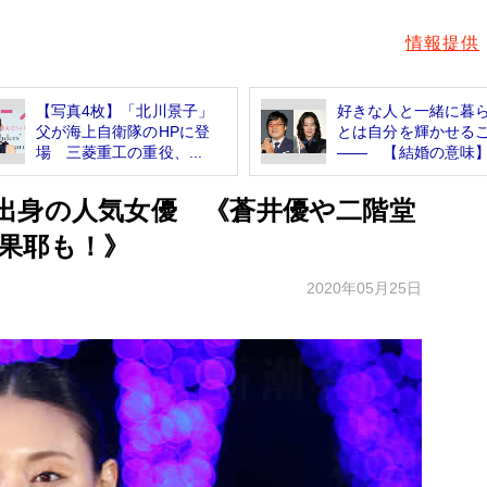
情報提供
【写真4枚】「北川景子」
好きな人と一緒に暮
父が海上自衛隊のHPに登
とは自分を輝かせる
場 三菱重工の重役、...
―― 【結婚の意味
出身の人気女優 《蒼井優や二階堂
果耶も！》
2020年05月25日