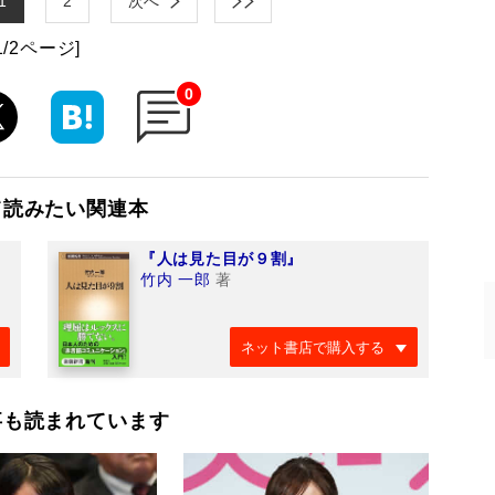
1
2
次へ
1/2ページ]
0
て読みたい関連本
『人は見た目が９割』
竹内 一郎
著
ネット書店で購入する
事も読まれています