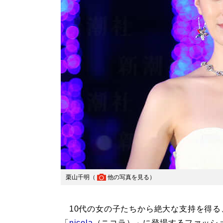
栗山千明（
他の写真を見る
）
10代の女の子たちから絶大な支持を得る
「
nicola
（ニコラ）」に登場するファッシ