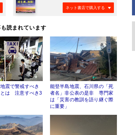
ネット書店で購入する
事も読まれています
型地震で警戒すべき
能登半島地震、石川県の「死
とは 注意すべき3
者名」非公表の是非 専門家
？
は「災害の教訓を語り継ぐ際
に重要」