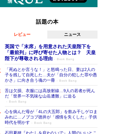
話題の本
レビュー
ニュース
英国で「末席」を用意された天皇陛下を
「最前列」に呼び寄せた人物とは？ 天皇
陛下が尊敬される理由
Book Bang
「死ぬとか言うな！」と怒鳴った日、妻は2人の
子を残して自死した…夫が「自分の犯した罪や愚
かさ」に向き合う魂の一冊
Book Bang
舌は欠損、衣服には高放射線…9人の若者が死ん
だ「世界一不気味な山岳遭難」に迫る
Book Bang
心を病んだ母が「4Lの大五郎」を飲み干しゲロま
みれに…ノブコブ徳井が「感情を失くした」子供
時代を明かす
Book Bang
石田夏穂『わたしを庇わないで』人間のいいとこ