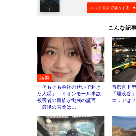
ネット書店で購入する
こんな記
話題
「そもそも会社のせいで起き
首都直下
た人災」 イオンモール事故
「埋没谷」
被害者の親族が慟哭の証言
エリアは
「最後の言葉は…」