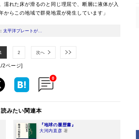
す。濡れた床が滑るのと同じ理屈で、断層に液体が入
0年からこの地域で群発地震が発生しています」
：
太平洋プレートが…
1
2
次へ
1/2ページ]
0
て読みたい関連本
『地球の履歴書』
大河内直彦
著