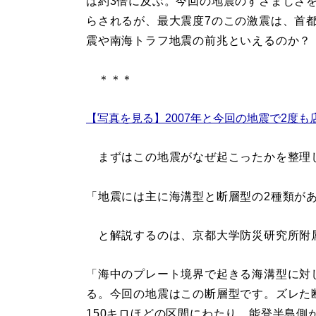
は約3倍に及ぶ。今回の地震のすさまじさ
らされるが、最大震度7のこの激震は、首
震や南海トラフ地震の前兆といえるのか？
＊＊＊
【写真を見る】2007年と今回の地震で2度も
まずはこの地震がなぜ起こったかを整理
「地震には主に海溝型と断層型の2種類が
と解説するのは、京都大学防災研究所附
「海中のプレート境界で起きる海溝型に対
る。今回の地震はこの断層型です。ズレた
150キロほどの区間にわたり、能登半島側