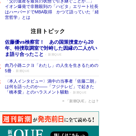
「父の遺産を最良の状態で引き継ぐことが…」
イオン爆発で非難殺到の「ハビタ」エリート社長
はハーバードでMBA取得 かつて語っていた「経
営哲学」とは
注目トピック
佐藤優vs検察官！ あの国策捜査から20
年、特捜取調室で対峙した因縁の二人がい
ま語り合ったこと
新潮QUE
肉乃小路ニクヨ「わたし」の人生を生きるための
5冊
新潮QUE
〈本人インタビュー〉渦中の当事者「佐藤二朗」
は何を語ったのか――「フジテレビ」で起きた
「橋本愛」とのハラスメント騒動
新潮QUE
「新潮QUE」とは？