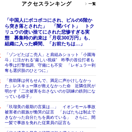
アクセスランキング
一覧
「中国人にボコボコにされ、ビルの6階か
ら突き落とされた」 「闇バイト」 トク
リュウの使い捨てにされた悲惨すぎる実
態 募集時の約束は「月収300万円」も、
組織に入った瞬間、「お前たちは…」
「ゾンビたばこ売人」と肩組みショット「小園海
斗」に注がれる“厳しい視線” 昨季の首位打者も
今季は打撃低調、守備にも不安 「レギュラー剥
奪も選択肢のひとつに」
「救助隊は何もせんで、満足に声かけしなかっ
た」レスキュー隊が救えなかった命 近隣住民が
明かす「二次被害を出さないのが訓練の鉄則にな
っている様子」
「玖瑠美の最期の言葉は…」 イオンモール事故
被害者の親族が慟哭の証言 「おばたちは制止で
きなかった自分たちを責めている」 さらに、間
一髪で事故を免れた従業員の証言も