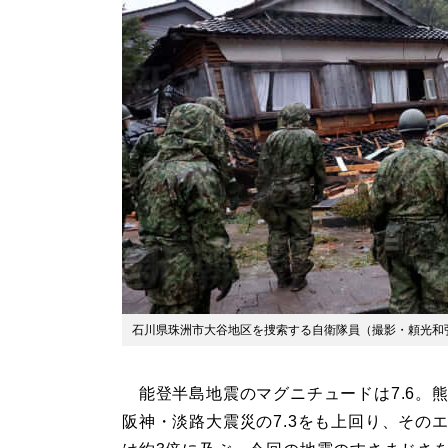
石川県珠洲市大谷地区を捜索する自衛隊員（撮影・頼光和
能登半島地震のマグニチュードは7.6。
阪神・淡路大震災の7.3をも上回り、その