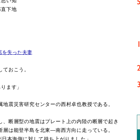
を思い知
都直下地
店を失った夫妻
しておこう。
あります」
属地震災害研究センターの西村卓也教授である。
し、断層型の地震はプレート上の内陸の断層で起き
断層は能登半島を北東―南西方向に走っている。
が日本海側に対して持ち上がりました」