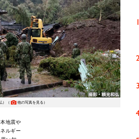
弘）（
他の写真を見る
）
熊本地震や
エネルギー