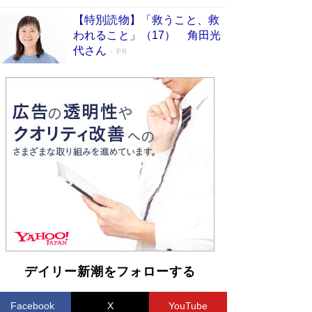
【特別読物】「救うこと、救
われること」（17） 角田光
代さん
PR
デイリー新潮をフォローする
Facebook
X
YouTube