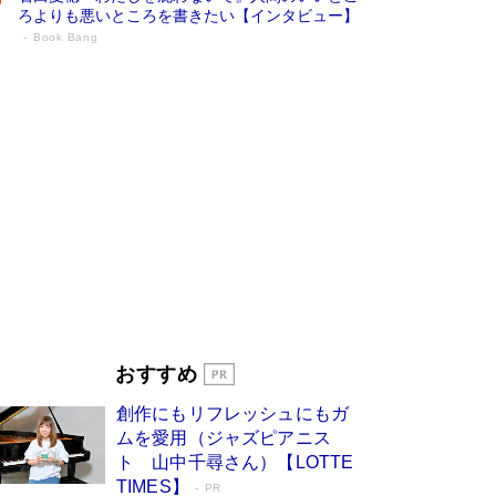
ろよりも悪いところを書きたい【インタビュー】
Book Bang
73歳でも働くしかない 「老後レス時代」
に交通誘導員の独白が話題
Book Bang
「なんで？ そんな馬鹿な……」90歳になった作
家・阿刀田高さんが、ひとり暮らしの生活を明か
す
Book Bang
追悼・東野圭吾さん 週間ベストセラーランキン
グに『容疑者Xの献身』『白夜行』など代表作が
並ぶ［文庫ベストセラー］
Book Bang
和田秀樹の70代、80代向け新書がベスト3を独
占 上半期1位にも選出［新書ベストセラー］
Book Bang
「『火垂るの墓』は、大嘘である」原作者が抱き
おすすめ
続けた“自責の念”とは…「自己憐憫は描きたくな
い」監督が徹底的にこだわったこと（後編） #
創作にもリフレッシュにもガ
戦争の記憶
Book Bang
ムを愛用（ジャズピアニス
ト 山中千尋さん）【LOTTE
TIMES】
PR