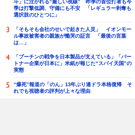
斗」に注がれる“厳しい視線” 昨季の首位打者も今
季は打撃低調、守備にも不安 「レギュラー剥奪も
選択肢のひとつに」
「そもそも会社のせいで起きた人災」 イオンモー
ル事故被害者の親族が慟哭の証言 「最後の言葉
は…」
「プーチンの戦争を日本製品が支えている」「パー
トナー企業が日本に」米紙が報じた“スパイ天国”の
実態
“爆死”報道の「のん」13年ぶり連ドラ本格復帰 そ
れでも視聴者の評判が上々な理由