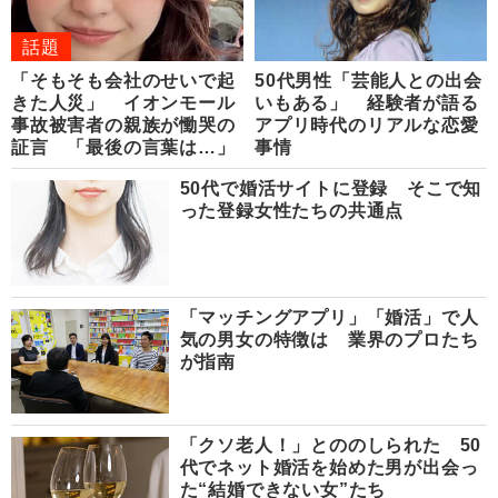
話題
「そもそも会社のせいで起
50代男性「芸能人との出会
きた人災」 イオンモール
いもある」 経験者が語る
事故被害者の親族が慟哭の
アプリ時代のリアルな恋愛
証言 「最後の言葉は…」
事情
50代で婚活サイトに登録 そこで知
った登録女性たちの共通点
「マッチングアプリ」「婚活」で人
気の男女の特徴は 業界のプロたち
が指南
「クソ老人！」とののしられた 50
代でネット婚活を始めた男が出会っ
た“結婚できない女”たち