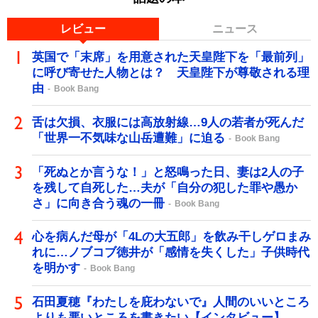
レビュー
ニュース
英国で「末席」を用意された天皇陛下を「最前列」
に呼び寄せた人物とは？ 天皇陛下が尊敬される理
由
Book Bang
舌は欠損、衣服には高放射線…9人の若者が死んだ
「世界一不気味な山岳遭難」に迫る
Book Bang
「死ぬとか言うな！」と怒鳴った日、妻は2人の子
を残して自死した…夫が「自分の犯した罪や愚か
さ」に向き合う魂の一冊
Book Bang
心を病んだ母が「4Lの大五郎」を飲み干しゲロまみ
れに…ノブコブ徳井が「感情を失くした」子供時代
を明かす
Book Bang
石田夏穂『わたしを庇わないで』人間のいいところ
よりも悪いところを書きたい【インタビュー】