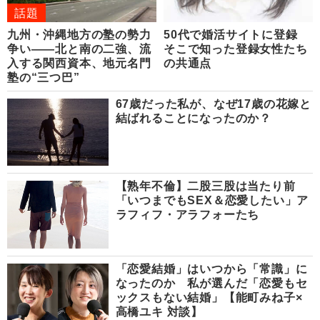
話題
九州・沖縄地方の塾の勢力
50代で婚活サイトに登録
争い――北と南の二強、流
そこで知った登録女性たち
入する関西資本、地元名門
の共通点
塾の“三つ巴”
67歳だった私が、なぜ17歳の花嫁と
結ばれることになったのか？
【熟年不倫】二股三股は当たり前
「いつまでもSEX＆恋愛したい」ア
ラフィフ・アラフォーたち
「恋愛結婚」はいつから「常識」に
なったのか 私が選んだ「恋愛もセ
ックスもない結婚」【能町みね子×
高橋ユキ 対談】