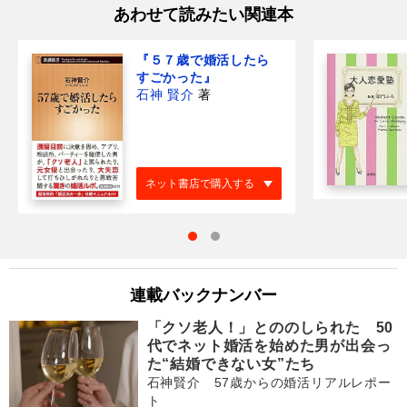
あわせて読みたい関連本
『５７歳で婚活したら
すごかった』
石神 賢介
著
ネット書店で購入する
連載バックナンバー
「クソ老人！」とののしられた 50
代でネット婚活を始めた男が出会っ
た“結婚できない女”たち
石神賢介 57歳からの婚活リアルレポー
ト