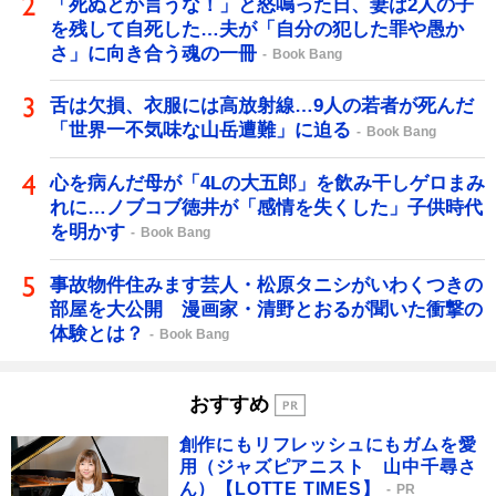
「死ぬとか言うな！」と怒鳴った日、妻は2人の子
を残して自死した…夫が「自分の犯した罪や愚か
さ」に向き合う魂の一冊
Book Bang
舌は欠損、衣服には高放射線…9人の若者が死んだ
「世界一不気味な山岳遭難」に迫る
Book Bang
心を病んだ母が「4Lの大五郎」を飲み干しゲロまみ
れに…ノブコブ徳井が「感情を失くした」子供時代
を明かす
Book Bang
事故物件住みます芸人・松原タニシがいわくつきの
部屋を大公開 漫画家・清野とおるが聞いた衝撃の
体験とは？
Book Bang
おすすめ
創作にもリフレッシュにもガムを愛
用（ジャズピアニスト 山中千尋さ
ん）【LOTTE TIMES】
PR