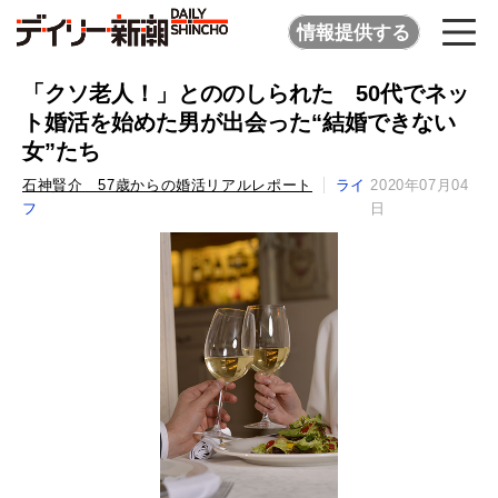
情報提供する
「クソ老人！」とののしられた 50代でネッ
ト婚活を始めた男が出会った“結婚できない
女”たち
石神賢介 57歳からの婚活リアルレポート
ライ
2020年07月04
フ
日