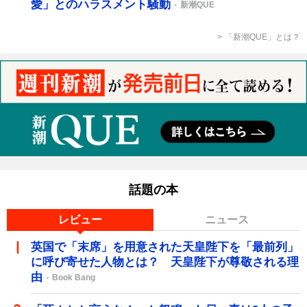
愛」とのハラスメント騒動
新潮QUE
「新潮QUE」とは？
話題の本
レビュー
ニュース
英国で「末席」を用意された天皇陛下を「最前列」
に呼び寄せた人物とは？ 天皇陛下が尊敬される理
由
Book Bang