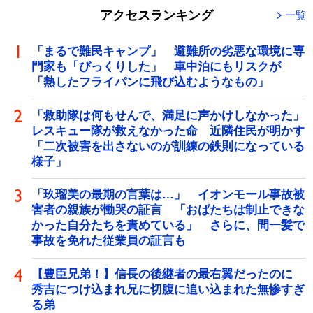
アクセスランキング
一覧
「まるで難民キャンプ」 避難所の劣悪な環境に専
門家も「びっくりした」 車中泊にもリスクが
「熱したフライパンに飛び込むようなもの」
「救助隊は何もせんで、満足に声かけしなかった」
レスキュー隊が救えなかった命 近隣住民が明かす
「二次被害を出さないのが訓練の鉄則になっている
様子」
「玖瑠美の最期の言葉は…」 イオンモール事故被
害者の親族が慟哭の証言 「おばたちは制止できな
かった自分たちを責めている」 さらに、間一髪で
事故を免れた従業員の証言も
【豊臣兄弟！】信長の後継者の最右翼だったのに
秀吉につけ込まれ兄に切腹に追い込まれた無惨すぎ
る弟