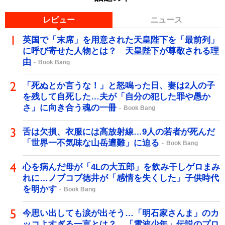
レビュー
ニュース
英国で「末席」を用意された天皇陛下を「最前列」
に呼び寄せた人物とは？ 天皇陛下が尊敬される理
由
Book Bang
「死ぬとか言うな！」と怒鳴った日、妻は2人の子
を残して自死した…夫が「自分の犯した罪や愚か
さ」に向き合う魂の一冊
Book Bang
舌は欠損、衣服には高放射線…9人の若者が死んだ
「世界一不気味な山岳遭難」に迫る
Book Bang
心を病んだ母が「4Lの大五郎」を飲み干しゲロまみ
れに…ノブコブ徳井が「感情を失くした」子供時代
を明かす
Book Bang
今思い出しても涙が出そう…「明石家さんま」のカ
ッコよすぎる一言とは？ 「電波少年」伝説のプロ