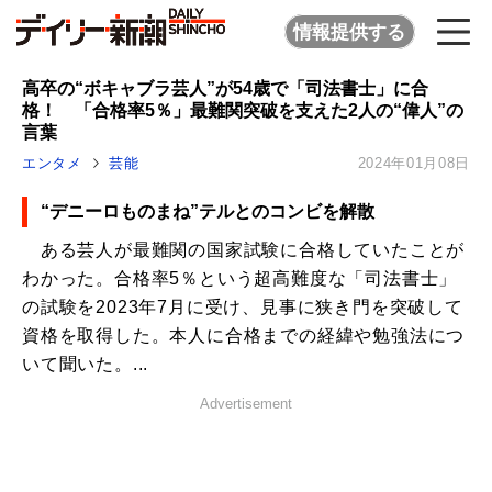
情報提供する
高卒の“ボキャブラ芸人”が54歳で「司法書士」に合
格！ 「合格率5％」最難関突破を支えた2人の“偉人”の
言葉
エンタメ
芸能
2024年01月08日
“デニーロものまね”テルとのコンビを解散
ある芸人が最難関の国家試験に合格していたことが
わかった。合格率5％という超高難度な「司法書士」
の試験を2023年7月に受け、見事に狭き門を突破して
資格を取得した。本人に合格までの経緯や勉強法につ
いて聞いた。...
Advertisement