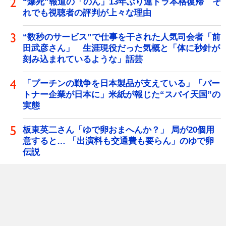
“爆死”報道の「のん」13年ぶり連ドラ本格復帰 そ
れでも視聴者の評判が上々な理由
“数秒のサービス”で仕事を干された人気司会者「前
田武彦さん」 生涯現役だった気概と「体に秒針が
刻み込まれているような」話芸
「プーチンの戦争を日本製品が支えている」「パー
トナー企業が日本に」米紙が報じた“スパイ天国”の
実態
板東英二さん「ゆで卵おまへんか？」 局が20個用
意すると… 「出演料も交通費も要らん」のゆで卵
伝説