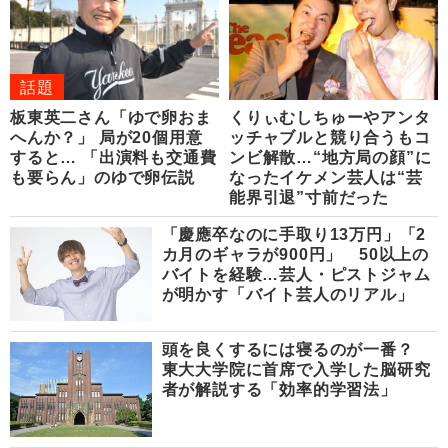
話題
板東英二さん「ゆで卵おま
くりぃむしちゅーやアンタ
へんか？」 局が20個用意
ッチャブルと競り合うもコ
すると… 「出演料も交通費
ンビ解散…“地方局の顔”に
も要らん」のゆで卵伝説
なったイケメン芸人は“芸
能界引退”寸前だった
「慶應卒なのに手取り13万円」「2
カ月のギャラが900円」 50以上の
バイトを経験…芸人・ピストジャム
が明かす「バイト芸人のリアル」
頭を良くするには寝るのが一番？
東大大学院に首席で入学した脳研究
者が解説する「効率的学習法」