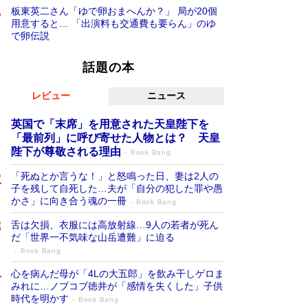
板東英二さん「ゆで卵おまへんか？」 局が20個
用意すると… 「出演料も交通費も要らん」のゆ
で卵伝説
話題の本
レビュー
ニュース
英国で「末席」を用意された天皇陛下を
「最前列」に呼び寄せた人物とは？ 天皇
陛下が尊敬される理由
Book Bang
「死ぬとか言うな！」と怒鳴った日、妻は2人の
子を残して自死した…夫が「自分の犯した罪や愚
かさ」に向き合う魂の一冊
Book Bang
舌は欠損、衣服には高放射線…9人の若者が死ん
だ「世界一不気味な山岳遭難」に迫る
Book Bang
心を病んだ母が「4Lの大五郎」を飲み干しゲロま
みれに…ノブコブ徳井が「感情を失くした」子供
時代を明かす
Book Bang