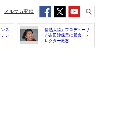
メルマガ登録
マンス
「情熱大陸」プロデューサ
ンテレ
ーが吉田沙保里に暴言 デ
ィレクター激怒