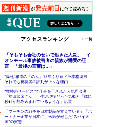
アクセスランキング
一覧
「そもそも会社のせいで起きた人災」 イ
オンモール事故被害者の親族が慟哭の証
言 「最後の言葉は…」
“爆死”報道の「のん」13年ぶり連ドラ本格復帰
それでも視聴者の評判が上々な理由
“数秒のサービス”で仕事を干された人気司会者
「前田武彦さん」 生涯現役だった気概と「体に
秒針が刻み込まれているような」話芸
「プーチンの戦争を日本製品が支えている」「パ
ートナー企業が日本に」米紙が報じた“スパイ天
国”の実態