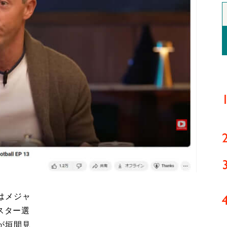
はメジャ
スター選
が垣間見