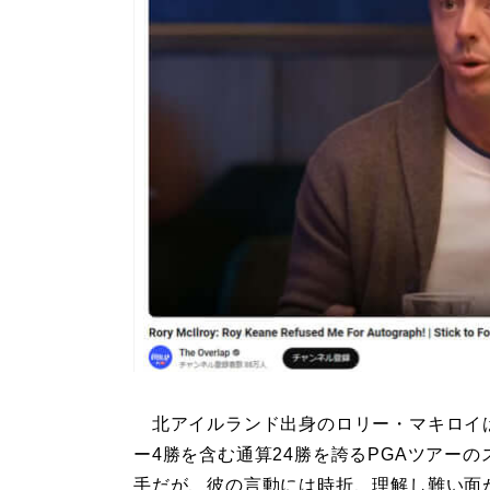
北アイルランド出身のロリー・マキロイ
ー4勝を含む通算24勝を誇るPGAツアーの
手だが、彼の言動には時折、理解し難い面