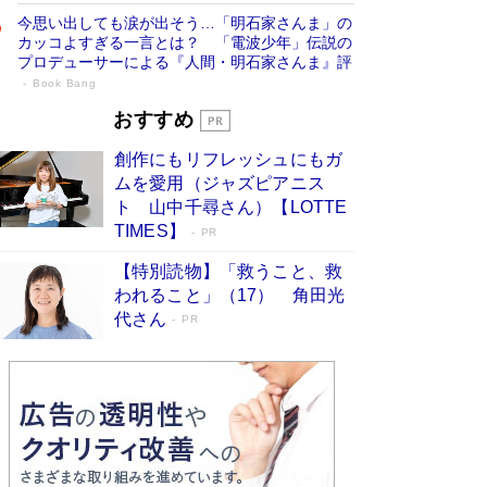
今思い出しても涙が出そう…「明石家さんま」の
カッコよすぎる一言とは？ 「電波少年」伝説の
プロデューサーによる『人間・明石家さんま』評
Book Bang
「宇宙兄弟」最終46巻がベストセラー1
おすすめ
位 宇宙開発への関心を押し上げた18年の
創作にもリフレッシュにもガ
物語に幕 特装版には「宇宙で描かれたマ
ムを愛用（ジャズピアニス
ンガ」も収録
Book Bang
ト 山中千尋さん）【LOTTE
美輪明宏 晩年の回答を集めた『ほほえんで生き
TIMES】
PR
るための人生相談』がランクイン［エンターテイ
メントベストセラー］
Book Bang
【特別読物】「救うこと、救
われること」（17） 角田光
「『火垂るの墓』は、大嘘である」原作者が抱き
代さん
続けた“自責の念”とは…「自己憐憫は描きたくな
PR
い」監督が徹底的にこだわったこと（後編） #
戦争の記憶
Book Bang
「叱って伸びるやつは、褒めたらもっと伸びる」
俳優・高嶋政伸が家族に教わった“人を育てるコ
ツ”…芸への考え方を明かす
Book Bang
東野圭吾、伊坂幸太郎の人気シリーズ最新作どち