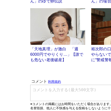
ん」のゆで卵伝説
ん」の場
「天地真理」が激白 「週
裕次郎の
6000円でやりくり…」【誰で
やらない
も危ない老後破産】
に“警戒警