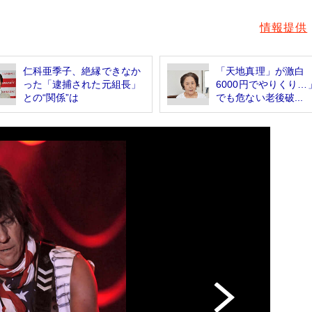
情報提供
仁科亜季子、絶縁できなか
「天地真理」が激白
った「逮捕された元組長」
6000円でやりくり…
との“関係”は
でも危ない老後破...