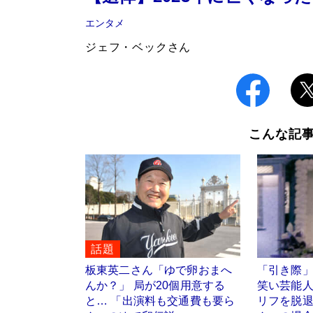
エンタメ
ジェフ・ベックさん
こんな記
話題
板東英二さん「ゆで卵おまへ
「引き際
んか？」 局が20個用意する
笑い芸能
と… 「出演料も交通費も要ら
リフを脱