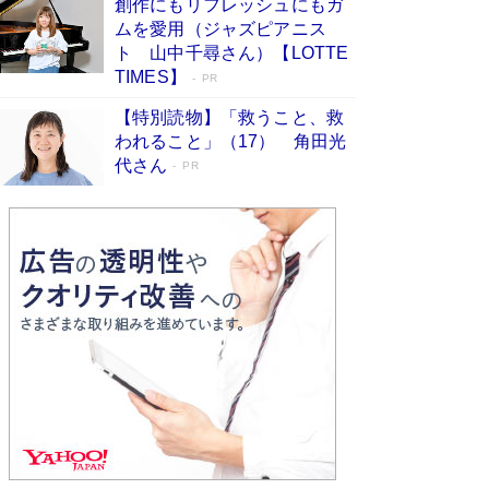
創作にもリフレッシュにもガ
Book Bang
ムを愛用（ジャズピアニス
友近氏、絶賛！ 鎌倉を舞台に、孤独を抱えた
ト 山中千尋さん）【LOTTE
人々が新たな一歩を踏み出す連作短篇集『海のほ
TIMES】
PR
とりのプラネット』試し読み
Book Bang
【特別読物】「救うこと、救
われること」（17） 角田光
代さん
PR