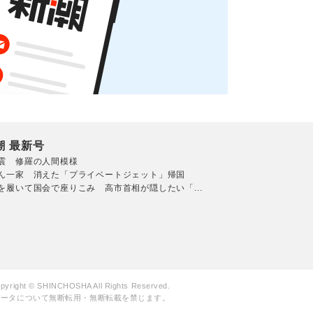
潮 最新号
震 修羅の人間模様
ん一家 消えた「プライベートジェット」帰国
を履いて国会で座りこみ 高市首相が隠したい「...
pyright © SHINCHOSHA All Rights Reserved.
データについて無断転用・無断転載を禁じます。