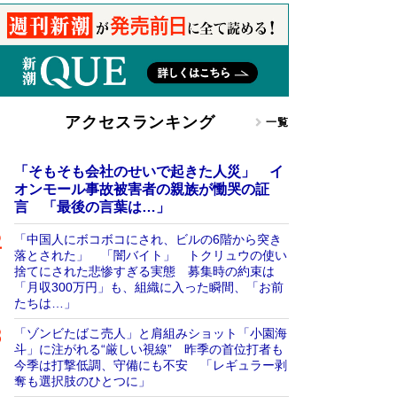
アクセスランキング
一覧
「そもそも会社のせいで起きた人災」 イ
オンモール事故被害者の親族が慟哭の証
言 「最後の言葉は…」
「中国人にボコボコにされ、ビルの6階から突き
落とされた」 「闇バイト」 トクリュウの使い
捨てにされた悲惨すぎる実態 募集時の約束は
「月収300万円」も、組織に入った瞬間、「お前
たちは…」
「ゾンビたばこ売人」と肩組みショット「小園海
斗」に注がれる“厳しい視線” 昨季の首位打者も
今季は打撃低調、守備にも不安 「レギュラー剥
奪も選択肢のひとつに」