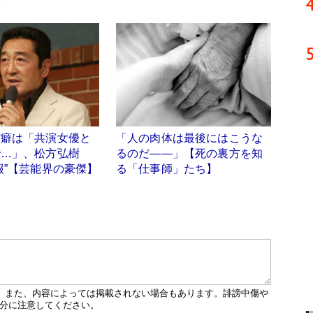
合
口癖は「共演女優と
「人の肉体は最後にはこうな
で…」、松方弘樹
るのだ――」【死の裏方を知
報”【芸能界の豪傑】
る「仕事師」たち】