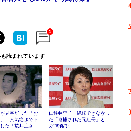
1
事も読まれています
」が見事だった「お
仁科亜季子、絶縁できなかっ
人」 人気絶頂でド
た「逮捕された元組長」と
退した「荒井注さ
の“関係”は