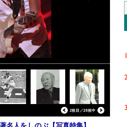
2枚目／28枚中
た著名人をしのぶ【写真特集】