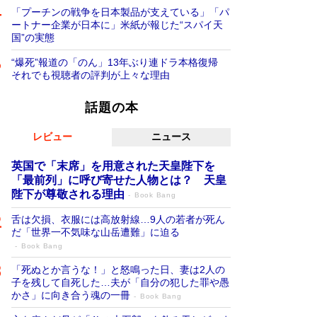
「プーチンの戦争を日本製品が支えている」「パ
ートナー企業が日本に」米紙が報じた“スパイ天
国”の実態
“爆死”報道の「のん」13年ぶり連ドラ本格復帰
それでも視聴者の評判が上々な理由
話題の本
レビュー
ニュース
英国で「末席」を用意された天皇陛下を
「最前列」に呼び寄せた人物とは？ 天皇
陛下が尊敬される理由
Book Bang
舌は欠損、衣服には高放射線…9人の若者が死ん
だ「世界一不気味な山岳遭難」に迫る
Book Bang
「死ぬとか言うな！」と怒鳴った日、妻は2人の
子を残して自死した…夫が「自分の犯した罪や愚
かさ」に向き合う魂の一冊
Book Bang