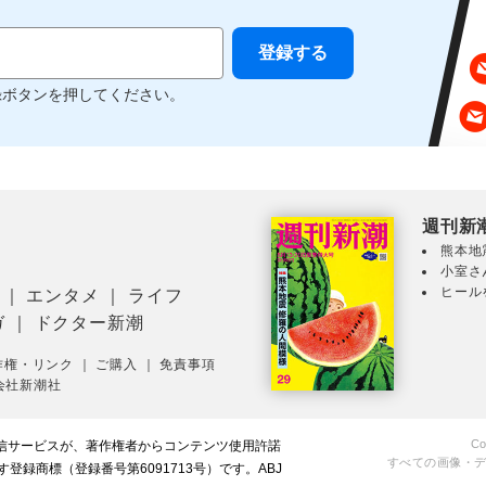
録ボタンを押してください。
週刊新
熊本地
小室さ
ヒール
｜
エンタメ
｜
ライフ
ガ
｜
ドクター新潮
作権・リンク
｜
ご購入
｜
免責事項
会社新潮社
Co
配信サービスが、著作権者からコンテンツ使用許諾
すべての画像・
録商標（登録番号第6091713号）です。ABJ