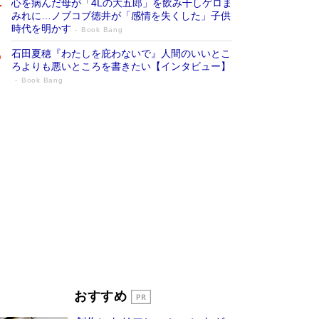
心を病んだ母が「4Lの大五郎」を飲み干しゲロま
みれに…ノブコブ徳井が「感情を失くした」子供
時代を明かす
Book Bang
石田夏穂『わたしを庇わないで』人間のいいとこ
ろよりも悪いところを書きたい【インタビュー】
Book Bang
「叱って伸びるやつは、褒めたらもっと伸
びる」俳優・高嶋政伸が家族に教わっ
た“人を育てるコツ”…芸への考え方を明か
す
Book Bang
「『火垂るの墓』は、大嘘である」原作者が抱き
続けた“自責の念”とは…「自己憐憫は描きたくな
い」監督が徹底的にこだわったこと（後編） #
戦争の記憶
Book Bang
美輪明宏 晩年の回答を集めた『ほほえんで生き
るための人生相談』がランクイン［エンターテイ
メントベストセラー］
Book Bang
「宇宙兄弟」最終46巻がベストセラー1位 宇宙
おすすめ
開発への関心を押し上げた18年の物語に幕 特装
版には「宇宙で描かれたマンガ」も収録