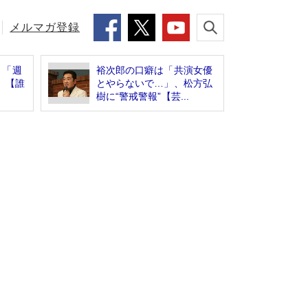
メルマガ登録
 「週
裕次郎の口癖は「共演女優
」【誰
とやらないで…」、松方弘
樹に“警戒警報”【芸...