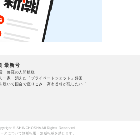
潮 最新号
震 修羅の人間模様
ん一家 消えた「プライベートジェット」帰国
を履いて国会で座りこみ 高市首相が隠したい「...
pyright © SHINCHOSHA All Rights Reserved.
データについて無断転用・無断転載を禁じます。