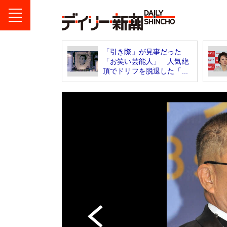
「引き際」が見事だった
「お笑い芸能人」 人気絶
頂でドリフを脱退した「...