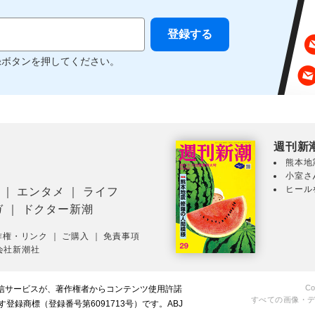
録ボタンを押してください。
週刊新
熊本地
小室さ
ヒール
｜
エンタメ
｜
ライフ
ガ
｜
ドクター新潮
作権・リンク
｜
ご購入
｜
免責事項
会社新潮社
Co
配信サービスが、著作権者からコンテンツ使用許諾
すべての画像・
録商標（登録番号第6091713号）です。ABJ