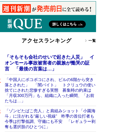
アクセスランキング
一覧
「そもそも会社のせいで起きた人災」 イ
オンモール事故被害者の親族が慟哭の証
言 「最後の言葉は…」
「中国人にボコボコにされ、ビルの6階から突き
落とされた」 「闇バイト」 トクリュウの使い
捨てにされた悲惨すぎる実態 募集時の約束は
「月収300万円」も、組織に入った瞬間、「お前
たちは…」
「ゾンビたばこ売人」と肩組みショット「小園海
斗」に注がれる“厳しい視線” 昨季の首位打者も
今季は打撃低調、守備にも不安 「レギュラー剥
奪も選択肢のひとつに」