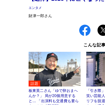
エンタメ
財津一郎さん
こんな記
話題
板東英二さん「ゆで卵おまへ
「引き際
んか？」 局が20個用意する
笑い芸能
と… 「出演料も交通費も要ら
リフを脱