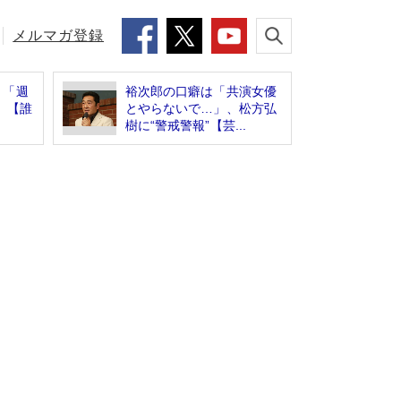
メルマガ登録
 「週
裕次郎の口癖は「共演女優
」【誰
とやらないで…」、松方弘
樹に“警戒警報”【芸...