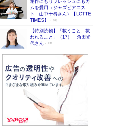
創作にもリフレッシュにもガ
Book Bang
ムを愛用（ジャズピアニス
友近氏、絶賛！ 鎌倉を舞台に、孤独を抱えた
ト 山中千尋さん）【LOTTE
人々が新たな一歩を踏み出す連作短篇集『海のほ
TIMES】
PR
とりのプラネット』試し読み
Book Bang
【特別読物】「救うこと、救
われること」（17） 角田光
代さん
PR