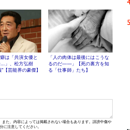
合
口癖は「共演女優と
「人の肉体は最後にはこうな
で…」、松方弘樹
るのだ――」【死の裏方を知
報”【芸能界の豪傑】
る「仕事師」たち】