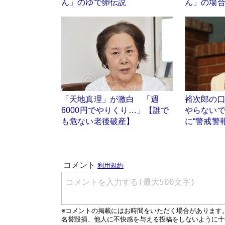
ん」のゆで卵伝説
ん」の場
「天地真理」が激白 「週
裕次郎の
6000円でやりくり…」【誰で
やらない
も危ない老後破産】
に“警戒警