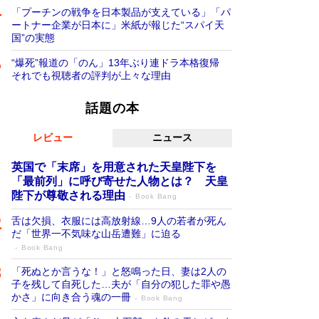
「プーチンの戦争を日本製品が支えている」「パ
ートナー企業が日本に」米紙が報じた“スパイ天
国”の実態
“爆死”報道の「のん」13年ぶり連ドラ本格復帰
それでも視聴者の評判が上々な理由
話題の本
レビュー
ニュース
英国で「末席」を用意された天皇陛下を
「最前列」に呼び寄せた人物とは？ 天皇
陛下が尊敬される理由
Book Bang
舌は欠損、衣服には高放射線…9人の若者が死ん
だ「世界一不気味な山岳遭難」に迫る
Book Bang
「死ぬとか言うな！」と怒鳴った日、妻は2人の
子を残して自死した…夫が「自分の犯した罪や愚
かさ」に向き合う魂の一冊
Book Bang