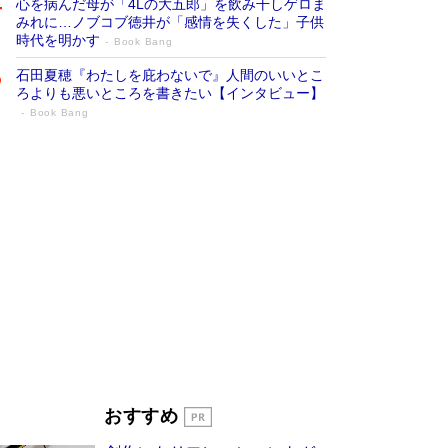
心を病んだ母が「4Lの大五郎」を飲み干しゲロま
みれに…ノブコブ徳井が「感情を失くした」子供
時代を明かす
Book Bang
石田夏穂『わたしを庇わないで』人間のいいとこ
ろよりも悪いところを書きたい【インタビュー】
Book Bang
「叱って伸びるやつは、褒めたらもっと伸
びる」俳優・高嶋政伸が家族に教わっ
た“人を育てるコツ”…芸への考え方を明か
す
Book Bang
「『火垂るの墓』は、大嘘である」原作者が抱き
続けた“自責の念”とは…「自己憐憫は描きたくな
い」監督が徹底的にこだわったこと（後編） #
戦争の記憶
Book Bang
美輪明宏 晩年の回答を集めた『ほほえんで生き
るための人生相談』がランクイン［エンターテイ
メントベストセラー］
Book Bang
「宇宙兄弟」最終46巻がベストセラー1位 宇宙
おすすめ
開発への関心を押し上げた18年の物語に幕 特装
版には「宇宙で描かれたマンガ」も収録