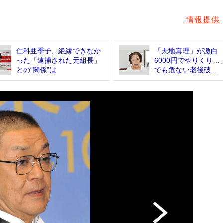
情報提供
仁科亜季子、絶縁できなか
「天地真理」が激白
った「逮捕された元組長」
6000円でやりくり…
との“関係”は
でも危ない老後破...