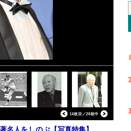
16枚目／28枚中
た著名人をしのぶ【写真特集】