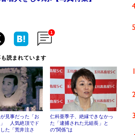
1
事も読まれています
」が見事だった「お
仁科亜季子、絶縁できなかっ
人」 人気絶頂でド
た「逮捕された元組長」と
退した「荒井注さ
の“関係”は