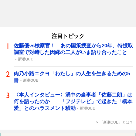
注目トピック
佐藤優vs検察官！ あの国策捜査から20年、特捜取
調室で対峙した因縁の二人がいま語り合ったこと
新潮QUE
肉乃小路ニクヨ「わたし」の人生を生きるための5
冊
新潮QUE
〈本人インタビュー〉渦中の当事者「佐藤二朗」は
何を語ったのか――「フジテレビ」で起きた「橋本
愛」とのハラスメント騒動
新潮QUE
「新潮QUE」とは？