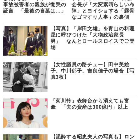
事故被害者の親族が慟哭の
会長が「大変素晴らしい布
証言 「最後の言葉は…」
陣」とヨイショする「露骨
なゴマすり人事」の裏側
【写真】「岸田文雄」を青山の料理
屋に呼びつけた「大物政治家長
男」 なんとロールスロイスでご登
場
【女性議員の路チュー】田中美絵
子、中川郁子、吉良佳子の場合【写
真3枚】
「菊川怜」表舞台から消えても富
豪 「夫の資産は300億円」以上
【泥酔する昭恵夫人の写真も】ロン