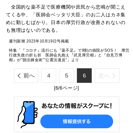
全国的な薬不足で医療機関や庶民から悲鳴が聞こえ
てくる中、「医師会ベッタリ大臣」のお二人はカネ集
めに勤しむばかり。日本の厚労行政が改善されないの
も無理はないのである。
週刊新潮 2023年10月19日号掲載
特集「『コロナ』流行にも『薬不足』で9割の病院がSOS！ 厚労
行政失政の折も折 医師会丸抱え『武見厚労相』と『自見万博
相』が“脱法錬金術”“公選法違反”」より
前へ
4
5
6
次へ
[6/6ページ]