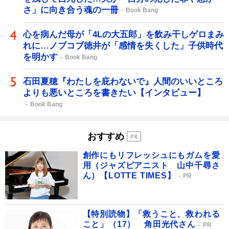
さ」に向き合う魂の一冊
Book Bang
心を病んだ母が「4Lの大五郎」を飲み干しゲロまみ
れに…ノブコブ徳井が「感情を失くした」子供時代
を明かす
Book Bang
石田夏穂『わたしを庇わないで』人間のいいところ
よりも悪いところを書きたい【インタビュー】
Book Bang
おすすめ
創作にもリフレッシュにもガムを愛
用（ジャズピアニスト 山中千尋さ
ん）【LOTTE TIMES】
PR
【特別読物】「救うこと、救われる
こと」（17） 角田光代さん
PR