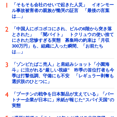
「そもそも会社のせいで起きた人災」 イオンモー
ル事故被害者の親族が慟哭の証言 「最後の言葉
は…」
「中国人にボコボコにされ、ビルの6階から突き落
とされた」 「闇バイト」 トクリュウの使い捨て
にされた悲惨すぎる実態 募集時の約束は「月収
300万円」も、組織に入った瞬間、「お前たち
は…」
「ゾンビたばこ売人」と肩組みショット「小園海
斗」に注がれる“厳しい視線” 昨季の首位打者も今
季は打撃低調、守備にも不安 「レギュラー剥奪も
選択肢のひとつに」
「プーチンの戦争を日本製品が支えている」「パー
トナー企業が日本に」米紙が報じた“スパイ天国”の
実態