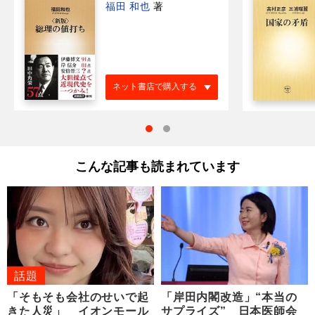
福田 和也
著
ネット書店で購入する
こんな記事も読まれています
話題
「そもそも会社のせいで起
「岸田内閣改造」“本当の
きた人災」 イオンモール
サプライズ” 日本医師会