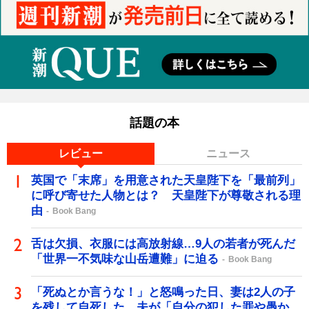
話題の本
レビュー
ニュース
英国で「末席」を用意された天皇陛下を「最前列」
に呼び寄せた人物とは？ 天皇陛下が尊敬される理
由
Book Bang
舌は欠損、衣服には高放射線…9人の若者が死んだ
「世界一不気味な山岳遭難」に迫る
Book Bang
「死ぬとか言うな！」と怒鳴った日、妻は2人の子
を残して自死した…夫が「自分の犯した罪や愚か