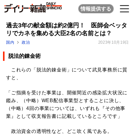
情報提供する
過去3年の献金額は約2億円！ 医師会ベッタ
リでカネを集める大臣2名の名前とは？
国内
政治
2023年10月19日
脱法的錬金術
これらの「脱法的錬金術」について武見事務所に質
すと、
「ご指摘を受けた事業は、開催間近の感染拡大状況に
鑑み、（中略）WEB配信事業型とすることに決し、
（中略）4回の事業については、いずれも『その他事
業』として収支報告書に記載しているところです」
政治資金の透明性など、どこ吹く風である。