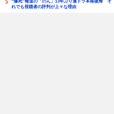
“爆死”報道の「のん」13年ぶり連ドラ本格復帰 そ
れでも視聴者の評判が上々な理由