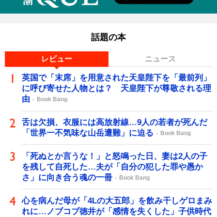
話題の本
レビュー
ニュース
英国で「末席」を用意された天皇陛下を「最前列」
に呼び寄せた人物とは？ 天皇陛下が尊敬される理
由
Book Bang
舌は欠損、衣服には高放射線…9人の若者が死んだ
「世界一不気味な山岳遭難」に迫る
Book Bang
「死ぬとか言うな！」と怒鳴った日、妻は2人の子
を残して自死した…夫が「自分の犯した罪や愚か
さ」に向き合う魂の一冊
Book Bang
心を病んだ母が「4Lの大五郎」を飲み干しゲロまみ
れに…ノブコブ徳井が「感情を失くした」子供時代