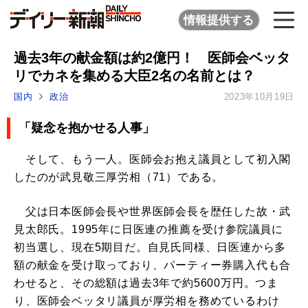
情報提供する
過去3年の献金額は約2億円！ 医師会ベッタ
リでカネを集める大臣2名の名前とは？
国内
政治
2023年10月19日
「疑念を抱かせる人事」
そして、もう一人。医師会お抱え議員として初入閣
したのが武見敬三厚労相（71）である。
父は日本医師会長や世界医師会長を歴任した故・武
見太郎氏。1995年に日医連の推薦を受け参院議員に
初当選し、現在5期目だ。自見氏同様、日医連から多
額の献金を受け取っており、パーティー券購入代も合
わせると、その総額は過去3年で約5600万円。つま
り、医師会ベッタリ議員が厚労相を務めているわけ