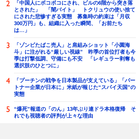
「中国人にボコボコにされ、ビルの6階から突き落
とされた」 「闇バイト」 トクリュウの使い捨て
にされた悲惨すぎる実態 募集時の約束は「月収
300万円」も、組織に入った瞬間、「お前たち
は…」
「ゾンビたばこ売人」と肩組みショット「小園海
斗」に注がれる“厳しい視線” 昨季の首位打者も今
季は打撃低調、守備にも不安 「レギュラー剥奪も
選択肢のひとつに」
「プーチンの戦争を日本製品が支えている」「パー
トナー企業が日本に」米紙が報じた“スパイ天国”の
実態
“爆死”報道の「のん」13年ぶり連ドラ本格復帰 そ
れでも視聴者の評判が上々な理由