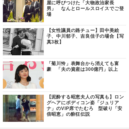
屋に呼びつけた「大物政治家長
男」 なんとロールスロイスでご登
場
【女性議員の路チュー】田中美絵
子、中川郁子、吉良佳子の場合【写
真3枚】
「菊川怜」表舞台から消えても富
豪 「夫の資産は300億円」以上
【泥酔する昭恵夫人の写真も】ロン
グヘアにボディコン姿「ジュリア
ナ」のVIP席でたむろ 型破り「安
倍昭恵」の酔狂伝説