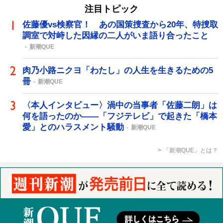
注目トピック
佐藤優vs検察官！ あの国策捜査から20年、特捜取
調室で対峙した因縁の二人がいま語り合ったこと
新潮QUE
肉乃小路ニクヨ「わたし」の人生を生きるための5
冊
新潮QUE
〈本人インタビュー〉渦中の当事者「佐藤二朗」は
何を語ったのか――「フジテレビ」で起きた「橋本
愛」とのハラスメント騒動
新潮QUE
「新潮QUE」とは？