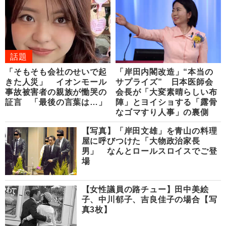
話題
「そもそも会社のせいで起
「岸田内閣改造」“本当の
きた人災」 イオンモール
サプライズ” 日本医師会
事故被害者の親族が慟哭の
会長が「大変素晴らしい布
証言 「最後の言葉は…」
陣」とヨイショする「露骨
なゴマすり人事」の裏側
【写真】「岸田文雄」を青山の料理
屋に呼びつけた「大物政治家長
男」 なんとロールスロイスでご登
場
【女性議員の路チュー】田中美絵
子、中川郁子、吉良佳子の場合【写
真3枚】