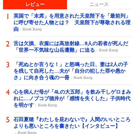
レビュー
ニュース
英国で「末席」を用意された天皇陛下を「最前列」
に呼び寄せた人物とは？ 天皇陛下が尊敬される理
由
Book Bang
舌は欠損、衣服には高放射線…9人の若者が死んだ
「世界一不気味な山岳遭難」に迫る
Book Bang
「死ぬとか言うな！」と怒鳴った日、妻は2人の子
を残して自死した…夫が「自分の犯した罪や愚か
さ」に向き合う魂の一冊
Book Bang
心を病んだ母が「4Lの大五郎」を飲み干しゲロまみ
れに…ノブコブ徳井が「感情を失くした」子供時代
を明かす
Book Bang
石田夏穂『わたしを庇わないで』人間のいいところ
よりも悪いところを書きたい【インタビュー】
Book Bang