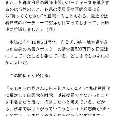
また、各都道府県の医師連盟がパーティー券を購入す
るのは当然のこと、各県の委員長や医師会長に自
ら“買ってください”と直電することもある。最近では
着席式のパーティーで空席が目立ってしまって、日医
連に抗議しました」（同）
本誌は今年10月5日号で、自見氏が統一地方選で刷
った自身の為書きポスターの請求書500万円を日医連
に回していたことも報じている。どこまでもカネに細
かい大臣だ。
この関係者が続ける。
「そもそも自見さんは庄三郎さんが05年に郵政民営化
に反対して自民党を離党、以後復党できなかったこと
を不名誉だと感じ、挽回したいと考えている。だか
ら、政界で駆け上がっていこうという上昇志向が強い
んですよ。カネにうるさくなるのもうなずけます」