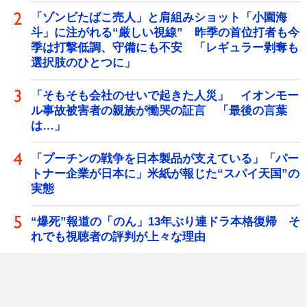
「ゾンビたばこ売人」と肩組みショット「小園海
斗」に注がれる“厳しい視線” 昨季の首位打者も今
季は打撃低調、守備にも不安 「レギュラー剥奪も
選択肢のひとつに」
「そもそも会社のせいで起きた人災」 イオンモー
ル事故被害者の親族が慟哭の証言 「最後の言葉
は…」
「プーチンの戦争を日本製品が支えている」「パー
トナー企業が日本に」米紙が報じた“スパイ天国”の
実態
“爆死”報道の「のん」13年ぶり連ドラ本格復帰 そ
れでも視聴者の評判が上々な理由