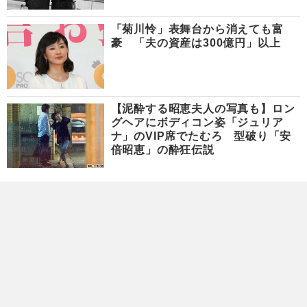
「菊川怜」表舞台から消えても富
豪 「夫の資産は300億円」以上
【泥酔する昭恵夫人の写真も】ロン
グヘアにボディコン姿「ジュリア
ナ」のVIP席でたむろ 型破り「安
倍昭恵」の酔狂伝説