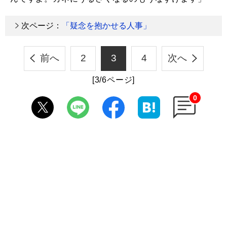
次ページ：
「疑念を抱かせる人事」
前へ
2
3
4
次へ
[3/6ページ]
0