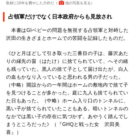
取材に10年を費やした力作だ（
他の写真を見る
）
占領軍だけでなく日本政府からも見放され
本書はGIベビーの問題を無視する占領軍と対峙した
沢田の生きざまとホームでの苦闘を記録したものだ。
《ひと月ほどして引き取った三番目の子は、藤沢あた
りの縁先の畠（はたけ）に捨てられていて、へその緒
も残っていた。黒人の捨て子として届け出たが、白人
の血もかなり入っていると思われる男の子だった。
（中略）開設からの一年間はホームの敷地内で捨て子
を見つけることが多かった。庭に九人も捨てられてい
た日もあった。（中略）ホーム入り口のトンネルに、
黒い子が捨てられていたこともある。暗いトンネルの
なかでは黒い子の存在に気づかず、あやうく踏んでし
まうところだった》（『GHQと戦った女 沢田美
喜』）