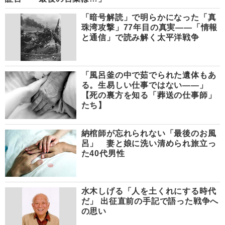
「暗号解読」で明らかになった「真
珠湾攻撃」77年目の真実――「情報
と通信」で読み解く太平洋戦争
「風呂釜の中で茹でられた遺体もあ
る。生易しい仕事ではない――」
【死の裏方を知る「葬送の仕事師」
たち】
納棺師が忘れられない「最後のお風
呂」 妻と娘に洗い清められ旅立っ
た40代男性
水木しげる「人を土くれにする時代
だ」 出征直前の手記で語った戦争へ
の思い