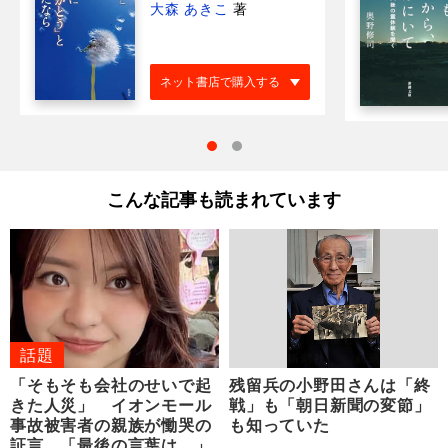
大森 あきこ
著
ネット書店で購入する
こんな記事も読まれています
話題
「そもそも会社のせいで起
残留兵の小野田さんは「終
きた人災」 イオンモール
戦」も「朝日新聞の変節」
事故被害者の親族が慟哭の
も知っていた
証言 「最後の言葉は…」