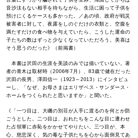
音沙汰もない相手を待ちながら、生活に困って子供を
預けにくるケースも多かった。／あの頃、政府が戦災
被害者に対して、夜露をしのぐだけの衣類と、空腹を
満たすだけの食べ物を与えていたら、こうした運命の
子たちの数はずっと少なくなっていただろう。美喜は
そう思うのだった》（前掲書）
本書は沢田の生涯を美談のみでは描いていない。著
者の青木は取材時（2006年7月）、83歳で健在だった
沢田の長男、澤田信一（1923～2013）にインタビュ
ーし、「なぜ、お母さまはエリザベス・サンダース・
ホームをつくられたと思いますか」と聞いた。
《「一つ目は、大磯の別荘が人手に渡るのを何とか防
ごうとした。二つ目は、おれたちをこんな目に遭わせ
た占領軍に赤恥をかかせてやりたい。三つ目が、本
心、慈悲深く、気の毒な子供たちを心から面倒見てあ