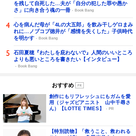
を残して自死した…夫が「自分の犯した罪や愚か
さ」に向き合う魂の一冊
Book Bang
心を病んだ母が「4Lの大五郎」を飲み干しゲロまみ
れに…ノブコブ徳井が「感情を失くした」子供時代
を明かす
Book Bang
石田夏穂『わたしを庇わないで』人間のいいところ
よりも悪いところを書きたい【インタビュー】
Book Bang
おすすめ
創作にもリフレッシュにもガムを愛
用（ジャズピアニスト 山中千尋さ
ん）【LOTTE TIMES】
PR
【特別読物】「救うこと、救われる