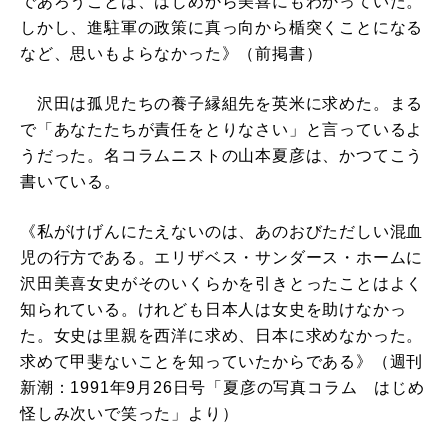
であろうことは、はじめから美喜にもわかっていた。
しかし、進駐軍の政策に真っ向から楯突くことになる
など、思いもよらなかった》（前掲書）
沢田は孤児たちの養子縁組先を英米に求めた。まる
で「あなたたちが責任をとりなさい」と言っているよ
うだった。名コラムニストの山本夏彦は、かつてこう
書いている。
《私がけげんにたえないのは、あのおびただしい混血
児の行方である。エリザベス・サンダース・ホームに
沢田美喜女史がそのいくらかを引きとったことはよく
知られている。けれども日本人は女史を助けなかっ
た。女史は里親を西洋に求め、日本に求めなかった。
求めて甲斐ないことを知っていたからである》（週刊
新潮：1991年9月26日号「夏彦の写真コラム はじめ
怪しみ次いで笑った」より）