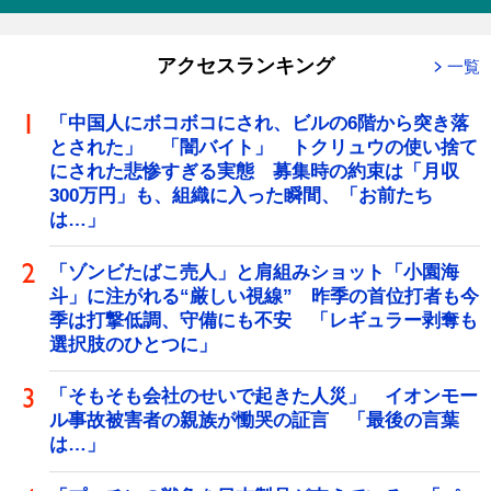
アクセスランキング
一覧
「中国人にボコボコにされ、ビルの6階から突き落
とされた」 「闇バイト」 トクリュウの使い捨て
にされた悲惨すぎる実態 募集時の約束は「月収
300万円」も、組織に入った瞬間、「お前たち
は…」
「ゾンビたばこ売人」と肩組みショット「小園海
斗」に注がれる“厳しい視線” 昨季の首位打者も今
季は打撃低調、守備にも不安 「レギュラー剥奪も
選択肢のひとつに」
「そもそも会社のせいで起きた人災」 イオンモー
ル事故被害者の親族が慟哭の証言 「最後の言葉
は…」