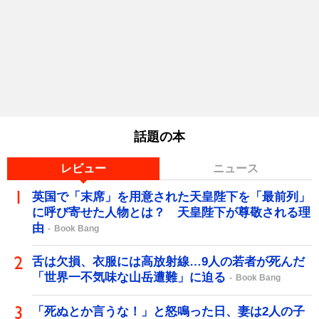
話題の本
レビュー
ニュース
英国で「末席」を用意された天皇陛下を「最前列」
に呼び寄せた人物とは？ 天皇陛下が尊敬される理
由
Book Bang
舌は欠損、衣服には高放射線…9人の若者が死んだ
「世界一不気味な山岳遭難」に迫る
Book Bang
「死ぬとか言うな！」と怒鳴った日、妻は2人の子