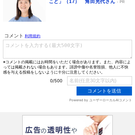
こと」（17） 角田光代さん
PR