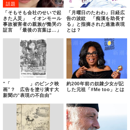
話題
「そもそも会社のせいで起
「月曜日のたわわ」日経広
きた人災」 イオンモール
告の波紋 「痴漢を助長す
事故被害者の親族が慟哭の
る」と指摘された過激表現
証言 「最後の言葉は…」
とは？
“「 」のピンク映
約200年前の奴隷少女が記
画”？ 広告を塗り潰す大
した元祖「#Me too」とは
新聞の“表現の不自由”