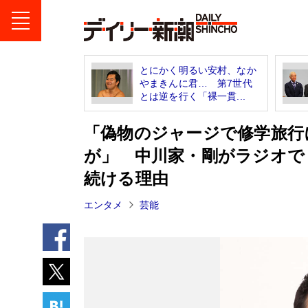
とにかく明るい安村、なか
やまきんに君… 第7世代
とは逆を行く「裸一貫...
「偽物のジャージで修学旅行
が」 中川家・剛がラジオで
続ける理由
エンタメ
芸能