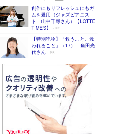
びる」俳優・高嶋政伸が家族に教わっ
創作にもリフレッシュにもガ
た“人を育てるコツ”…芸への考え方を明か
ムを愛用（ジャズピアニス
す
Book Bang
ト 山中千尋さん）【LOTTE
「『火垂るの墓』は、大嘘である」原作者が抱き
TIMES】
PR
続けた“自責の念”とは…「自己憐憫は描きたくな
い」監督が徹底的にこだわったこと（後編） #
【特別読物】「救うこと、救
戦争の記憶
Book Bang
われること」（17） 角田光
代さん
美輪明宏 晩年の回答を集めた『ほほえんで生き
PR
るための人生相談』がランクイン［エンターテイ
メントベストセラー］
Book Bang
「宇宙兄弟」最終46巻がベストセラー1位 宇宙
開発への関心を押し上げた18年の物語に幕 特装
版には「宇宙で描かれたマンガ」も収録
Book Bang
友近氏、絶賛！ 鎌倉を舞台に、孤独を抱えた
人々が新たな一歩を踏み出す連作短篇集『海のほ
とりのプラネット』試し読み
Book Bang