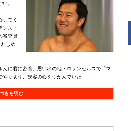
ごい。
心してく
テンズ・
の審査員
言わしめ
きんに君に密着。思い出の地・ロサンゼルスで「マ
やり切り、観客の心をつかんでいた。...
づきを読む