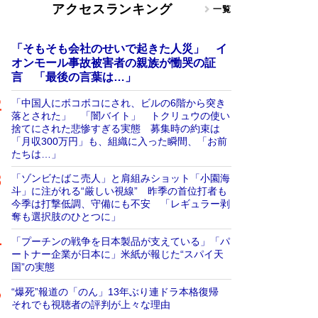
アクセスランキング
一覧
「そもそも会社のせいで起きた人災」 イ
オンモール事故被害者の親族が慟哭の証
言 「最後の言葉は…」
「中国人にボコボコにされ、ビルの6階から突き
落とされた」 「闇バイト」 トクリュウの使い
捨てにされた悲惨すぎる実態 募集時の約束は
「月収300万円」も、組織に入った瞬間、「お前
たちは…」
「ゾンビたばこ売人」と肩組みショット「小園海
斗」に注がれる“厳しい視線” 昨季の首位打者も
今季は打撃低調、守備にも不安 「レギュラー剥
奪も選択肢のひとつに」
「プーチンの戦争を日本製品が支えている」「パ
ートナー企業が日本に」米紙が報じた“スパイ天
国”の実態
“爆死”報道の「のん」13年ぶり連ドラ本格復帰
それでも視聴者の評判が上々な理由