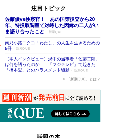
注目トピック
佐藤優vs検察官！ あの国策捜査から20
年、特捜取調室で対峙した因縁の二人がい
ま語り合ったこと
新潮QUE
肉乃小路ニクヨ「わたし」の人生を生きるための
5冊
新潮QUE
〈本人インタビュー〉渦中の当事者「佐藤二朗」
は何を語ったのか――「フジテレビ」で起きた
「橋本愛」とのハラスメント騒動
新潮QUE
「新潮QUE」とは？
話題の本