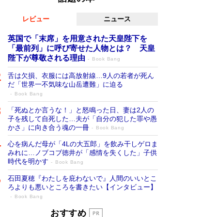
レビュー
ニュース
英国で「末席」を用意された天皇陛下を
「最前列」に呼び寄せた人物とは？ 天皇
陛下が尊敬される理由
Book Bang
舌は欠損、衣服には高放射線…9人の若者が死ん
だ「世界一不気味な山岳遭難」に迫る
Book Bang
「死ぬとか言うな！」と怒鳴った日、妻は2人の
子を残して自死した…夫が「自分の犯した罪や愚
かさ」に向き合う魂の一冊
Book Bang
心を病んだ母が「4Lの大五郎」を飲み干しゲロま
みれに…ノブコブ徳井が「感情を失くした」子供
時代を明かす
Book Bang
石田夏穂『わたしを庇わないで』人間のいいとこ
ろよりも悪いところを書きたい【インタビュー】
Book Bang
「叱って伸びるやつは、褒めたらもっと伸
おすすめ