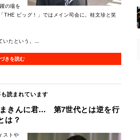
活躍の場を
「THE ビッグ！」ではメイン司会に。桂文珍と笑
たという。...
づきを読む
事も読まれています
まきんに君… 第7世代とは逆を行
とは？
ィストや