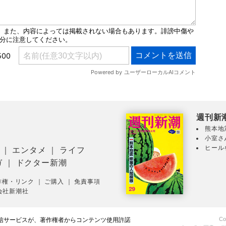
週刊新
熊本地
小室さ
ヒール
｜
エンタメ
｜
ライフ
ガ
｜
ドクター新潮
作権・リンク
｜
ご購入
｜
免責事項
会社新潮社
Co
配信サービスが、著作権者からコンテンツ使用許諾