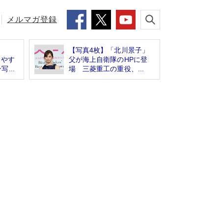
メルマガ登録
【写真4枚】「北川景子」
「やす
父が海上自衛隊のHPに登
...
場 三菱重工の重役、...