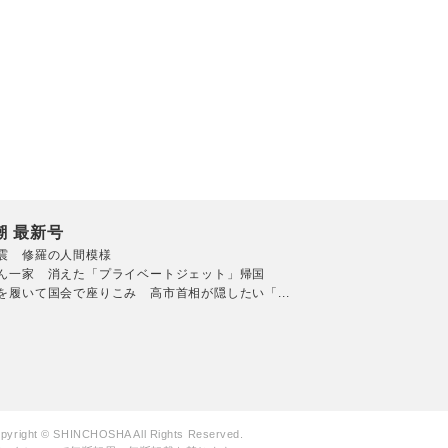
潮 最新号
震 修羅の人間模様
ん一家 消えた「プライベートジェット」帰国
を履いて国会で座りこみ 高市首相が隠したい「...
pyright © SHINCHOSHA All Rights Reserved.