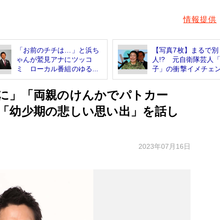
情報提供
「お前のチチは…」と浜ち
【写真7枚】まるで別
ゃんが鷲見アナにツッコ
人!? 元自衛隊芸人
ミ ローカル番組のゆる...
子」の衝撃イメチェン写
に」「両親のけんかでパトカー
「幼少期の悲しい思い出」を話し
2023年07月16日