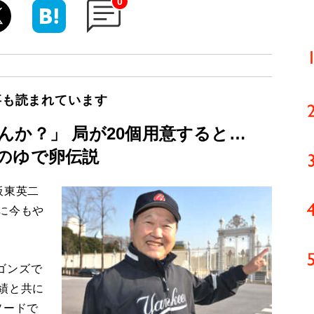
0
事も読まれています
んか？」 局が20個用意すると…
のゆで卵伝説
板東英二
に今もや
ゴンズで
績と共に
ソードで