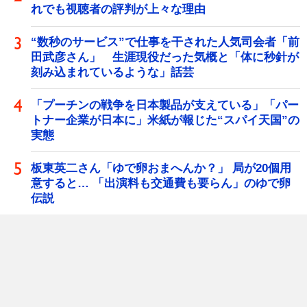
れでも視聴者の評判が上々な理由
“数秒のサービス”で仕事を干された人気司会者「前
田武彦さん」 生涯現役だった気概と「体に秒針が
刻み込まれているような」話芸
「プーチンの戦争を日本製品が支えている」「パー
トナー企業が日本に」米紙が報じた“スパイ天国”の
実態
板東英二さん「ゆで卵おまへんか？」 局が20個用
意すると… 「出演料も交通費も要らん」のゆで卵
伝説