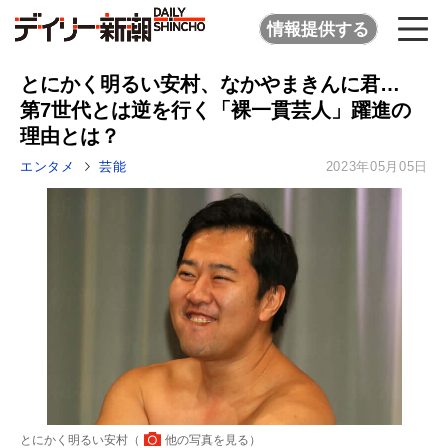
情報提供する
とにかく明るい安村、なかやまきんに君…
第7世代とは逆を行く「裸一貫芸人」躍進の
理由とは？
エンタメ
芸能
2023年05月05日
とにかく明るい安村（
他の写真を見る
）