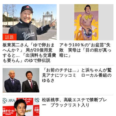
話題
板東英二さん「ゆで卵おま
アキラ100％の“お盆芸”失
へんか？」 局が20個用意
敗 実母は「目の前が真っ
すると… 「出演料も交通費
暗に」
も要らん」のゆで卵伝説
「お前のチチは…」と浜ちゃんが鷲
見アナにツッコミ ローカル番組の
ゆるさ
松坂桃李、高級エステで禁断プレ
ー ブラックリスト入り