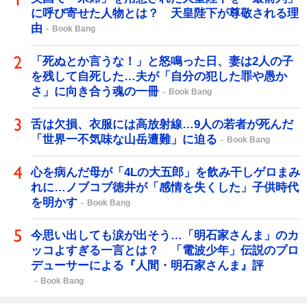
に呼び寄せた人物とは？ 天皇陛下が尊敬される理
由
Book Bang
「死ぬとか言うな！」と怒鳴った日、妻は2人の子
を残して自死した…夫が「自分の犯した罪や愚か
さ」に向き合う魂の一冊
Book Bang
舌は欠損、衣服には高放射線…9人の若者が死んだ
「世界一不気味な山岳遭難」に迫る
Book Bang
心を病んだ母が「4Lの大五郎」を飲み干しゲロまみ
れに…ノブコブ徳井が「感情を失くした」子供時代
を明かす
Book Bang
今思い出しても涙が出そう…「明石家さんま」のカ
ッコよすぎる一言とは？ 「電波少年」伝説のプロ
デューサーによる『人間・明石家さんま』評
Book Bang