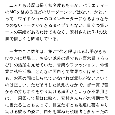
二人とも芸歴は長く知名度もあるが、バラエティー
のMCを務めるほどのリーダーシップはない。かとい
って、ワイドショーのコメンテーターになるようなそ
つのないトークができるタイプでもない。目立つ賞レ
ースの実績があるわけでもなく、安村さんはR-1の決
勝で惜しくも敗退している。
一方でここ数年は、第7世代と呼ばれる若手がきら
びやかに登場し、お笑い以外の道でも八面六臂（ろっ
ぴ）の活躍を見せていた。音楽やファッション、俳優
業に執筆活動。どんなに面白くて業界ウケは良くて
も、お茶の間に知られていなければ意味がないという
のは正しい。ただそうした風潮のなかで、裸一貫で昔
からの持ちネタをやり続ける頑固さというか不器用さ
は、一周回って新鮮に映る。安村さんらが氷河期世代
に当たることもあって、目立たずとも地道に芸をやり
続ける彼らの姿に、自分を重ねた視聴者も多かったの