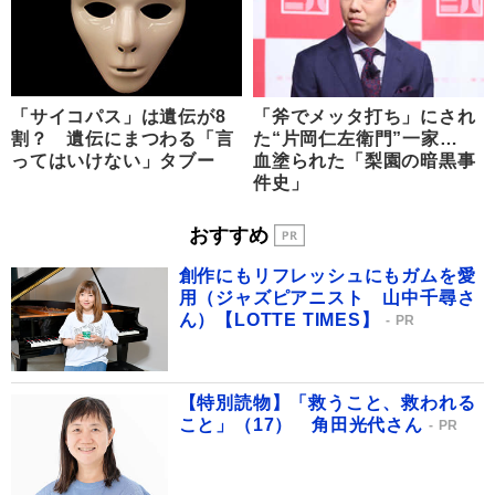
「サイコパス」は遺伝が8
「斧でメッタ打ち」にされ
割？ 遺伝にまつわる「言
た“片岡仁左衛門”一家…
ってはいけない」タブー
血塗られた「梨園の暗黒事
件史」
おすすめ
創作にもリフレッシュにもガムを愛
用（ジャズピアニスト 山中千尋さ
ん）【LOTTE TIMES】
PR
【特別読物】「救うこと、救われる
こと」（17） 角田光代さん
PR