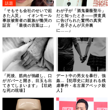
話題
「そもそも会社のせいで起
わが子が「酒鬼薔薇聖斗」
きた人災」 イオンモール
だと知ったとき――捜査員
事故被害者の親族が慟哭の
に告げられた驚愕の真実
証言 「最後の言葉は…」
「息子さんが天井裏
に……」
「死後、筋肉が弛緩し、口
デート中の男女を暴行、強
がガバーと開き、目玉も出
姦…【犯罪史に刻まれる残
てきてしまいます」【壮絶
虐事件・名古屋アベック殺
な死の現場】
人】