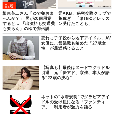
話題
板東英二さん「ゆで卵おま
元AKB、秘密交際クラブで
へんか？」 局が20個用意
荒稼ぎ 「まゆゆとレッス
すると… 「出演料も交通費
ン受けたことも」
も要らん」のゆで卵伝説
売れっ子子役から地下アイドル、AV
女優に…営業職も始めた「27歳女
性」が最近感じること
【写真も】最後はヌードでグラドル
引退 元「夢アド」京佳、本人が語
る“22歳の決心”
ネットの“水着規制”でグラビアアイ
ドルの受け皿になる「ファンティ
ア」 利用者が魅力を語る