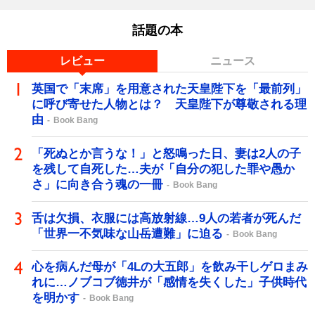
話題の本
レビュー
ニュース
英国で「末席」を用意された天皇陛下を「最前列」
に呼び寄せた人物とは？ 天皇陛下が尊敬される理
由
Book Bang
「死ぬとか言うな！」と怒鳴った日、妻は2人の子
を残して自死した…夫が「自分の犯した罪や愚か
さ」に向き合う魂の一冊
Book Bang
舌は欠損、衣服には高放射線…9人の若者が死んだ
「世界一不気味な山岳遭難」に迫る
Book Bang
心を病んだ母が「4Lの大五郎」を飲み干しゲロまみ
れに…ノブコブ徳井が「感情を失くした」子供時代
を明かす
Book Bang