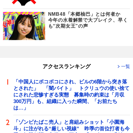
NMB48「本郷柚巴」とは何者か
今年の水着解禁で大ブレイク、早く
も“次期女王”の声
アクセスランキング
一覧
「中国人にボコボコにされ、ビルの6階から突き落
とされた」 「闇バイト」 トクリュウの使い捨て
にされた悲惨すぎる実態 募集時の約束は「月収
300万円」も、組織に入った瞬間、「お前たち
は…」
「ゾンビたばこ売人」と肩組みショット「小園海
斗」に注がれる“厳しい視線” 昨季の首位打者も今