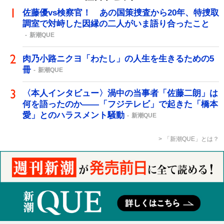
佐藤優vs検察官！ あの国策捜査から20年、特捜取
調室で対峙した因縁の二人がいま語り合ったこと
新潮QUE
肉乃小路ニクヨ「わたし」の人生を生きるための5
冊
新潮QUE
〈本人インタビュー〉渦中の当事者「佐藤二朗」は
何を語ったのか――「フジテレビ」で起きた「橋本
愛」とのハラスメント騒動
新潮QUE
「新潮QUE」とは？