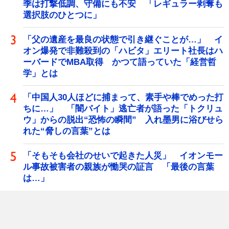
季は打撃低調、守備にも不安 「レギュラー剥奪も
選択肢のひとつに」
「父の遺産を最良の状態で引き継ぐことが…」 イ
オン爆発で非難殺到の「ハビタ」エリート社長はハ
ーバードでMBA取得 かつて語っていた「経営哲
学」とは
「中国人30人ほどに捕まって、素手や棒でめった打
ちに…」 「闇バイト」逃亡者が語った「トクリュ
ウ」からの脱出“恐怖の瞬間” 入れ墨男に浴びせら
れた“脅しの言葉”とは
「そもそも会社のせいで起きた人災」 イオンモー
ル事故被害者の親族が慟哭の証言 「最後の言葉
は…」