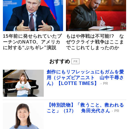
15年前に発せられていたプ
もはや停戦は不可能!? な
ーチンのNATO、アメリカ
ぜウクライナ戦争はここま
に対する“ぶちギレ”演説
でこじれてしまったのか
おすすめ
創作にもリフレッシュにもガムを愛
用（ジャズピアニスト 山中千尋さ
ん）【LOTTE TIMES】
PR
【特別読物】「救うこと、救われる
こと」（17） 角田光代さん
PR