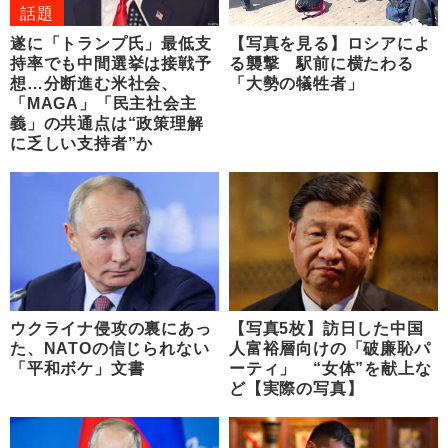
話題
遂に「トランプ氏」最低支
【写真を見る】ロシアによ
持率でも中間選挙は接戦予
る襲撃 駅前に横たわる
想…分断進む米社会、
「大勢の犠牲者」
「MAGA」「民主社会主
義」の共通点は“政策理解
に乏しい支持者”か
ウクライナ侵攻の裏にあっ
【写真5枚】訪日した中国
た、NATOの信じられない
人富裕層向けの「破廉恥パ
「平和ボケ」文書
ーティ」 “女体”を献上な
ど【実際の写真】