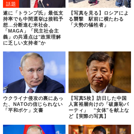
話題
遂に「トランプ氏」最低支
【写真を見る】ロシアによ
持率でも中間選挙は接戦予
る襲撃 駅前に横たわる
想…分断進む米社会、
「大勢の犠牲者」
「MAGA」「民主社会主
義」の共通点は“政策理解
に乏しい支持者”か
ウクライナ侵攻の裏にあっ
【写真5枚】訪日した中国
た、NATOの信じられない
人富裕層向けの「破廉恥パ
「平和ボケ」文書
ーティ」 “女体”を献上な
ど【実際の写真】