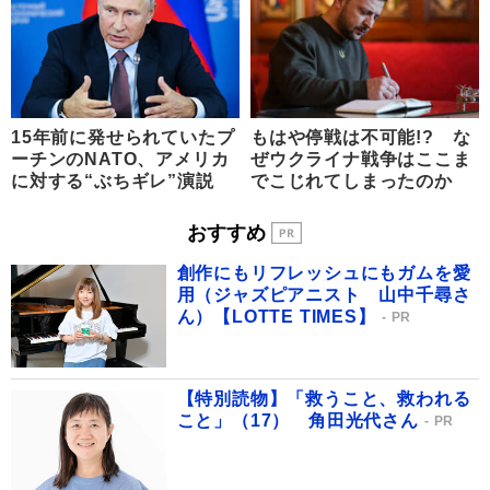
15年前に発せられていたプ
もはや停戦は不可能!? な
ーチンのNATO、アメリカ
ぜウクライナ戦争はここま
に対する“ぶちギレ”演説
でこじれてしまったのか
おすすめ
創作にもリフレッシュにもガムを愛
用（ジャズピアニスト 山中千尋さ
ん）【LOTTE TIMES】
PR
【特別読物】「救うこと、救われる
こと」（17） 角田光代さん
PR