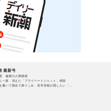
潮 最新号
震 修羅の人間模様
ん一家 消えた「プライベートジェット」帰国
を履いて国会で座りこみ 高市首相が隠したい「...