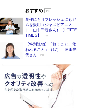
Book Bang
「『火垂るの墓』は、大嘘である」原作者が抱き
おすすめ
続けた“自責の念”とは…「自己憐憫は描きたくな
い」監督が徹底的にこだわったこと（後編） #
創作にもリフレッシュにもガ
戦争の記憶
Book Bang
ムを愛用（ジャズピアニス
ト 山中千尋さん）【LOTTE
TIMES】
PR
【特別読物】「救うこと、救
われること」（17） 角田光
代さん
PR