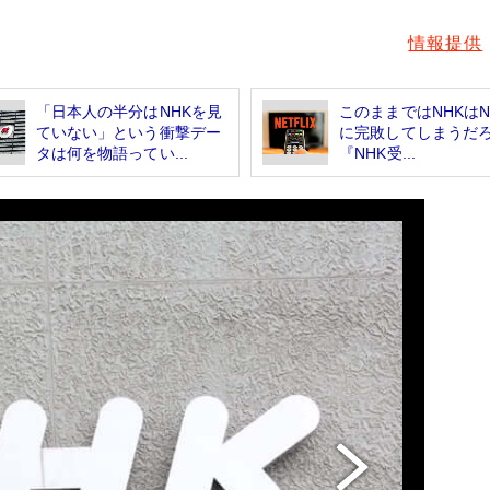
情報提供
「日本人の半分はNHKを見
このままではNHKはNet
ていない」という衝撃デー
に完敗してしまう
タは何を物語ってい...
『NHK受...