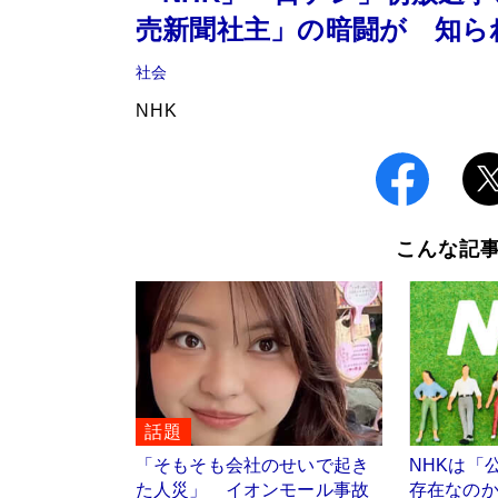
売新聞社主」の暗闘が 知ら
社会
NHK
こんな記
話題
「そもそも会社のせいで起き
NHKは「
た人災」 イオンモール事故
存在なの