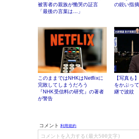
被害者の親族が慟哭の証言
の鋭い指
「最後の言葉は…」
このままではNHKはNetflixに
【写真も】
完敗してしまうだろう
をかぶっ
『NHK受信料の研究』の著者
継で波紋
が警告