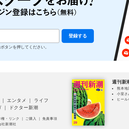
録ボタンを押してください。
週刊新
熊本地
小室さ
ヒール
｜
エンタメ
｜
ライフ
ガ
｜
ドクター新潮
作権・リンク
｜
ご購入
｜
免責事項
会社新潮社