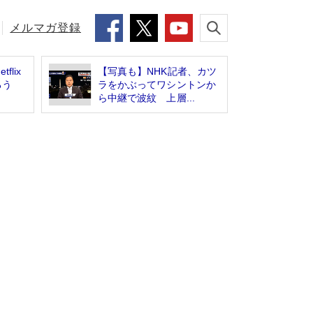
メルマガ登録
flix
【写真も】NHK記者、カツ
だろう
ラをかぶってワシントンか
ら中継で波紋 上層...