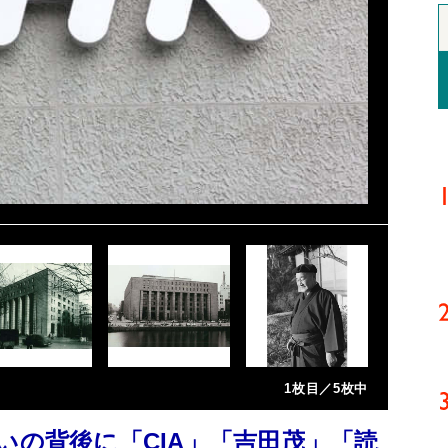
1枚目／5枚中
いの背後に「CIA」「吉田茂」「読