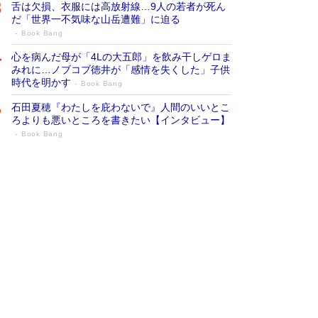
舌は欠損、衣服には高放射線…9人の若者が死ん
だ「世界一不気味な山岳遭難」に迫る
Book Bang
心を病んだ母が「4Lの大五郎」を飲み干しゲロま
みれに…ノブコブ徳井が「感情を失くした」子供
時代を明かす
Book Bang
石田夏穂『わたしを庇わないで』人間のいいとこ
ろよりも悪いところを書きたい【インタビュー】
Book Bang
73歳でも働くしかない 「老後レス時代」
に交通誘導員の独白が話題
Book Bang
「なんで？ そんな馬鹿な……」90歳になった作
家・阿刀田高さんが、ひとり暮らしの生活を明か
す
Book Bang
追悼・東野圭吾さん 週間ベストセラーランキン
グに『容疑者Xの献身』『白夜行』など代表作が
並ぶ［文庫ベストセラー］
Book Bang
和田秀樹の70代、80代向け新書がベスト3を独
占 上半期1位にも選出［新書ベストセラー］