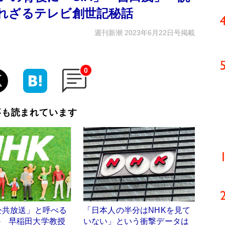
れざるテレビ創世記秘話
週刊新潮 2023年6月22日号掲載
0
事も読まれています
公共放送」と呼べる
「日本人の半分はNHKを見て
か 早稲田大学教授
いない」という衝撃データは