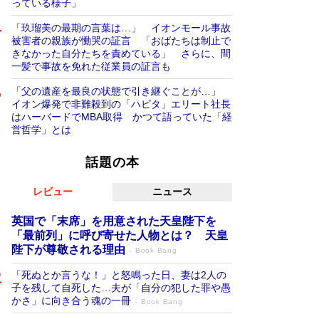
っている様子」
「玖瑠美の最期の言葉は…」 イオンモール事故
被害者の親族が慟哭の証言 「おばたちは制止で
きなかった自分たちを責めている」 さらに、間
一髪で事故を免れた従業員の証言も
「父の遺産を最良の状態で引き継ぐことが…」
イオン爆発で非難殺到の「ハビタ」エリート社長
はハーバードでMBA取得 かつて語っていた「経
営哲学」とは
話題の本
レビュー
ニュース
英国で「末席」を用意された天皇陛下を
「最前列」に呼び寄せた人物とは？ 天皇
陛下が尊敬される理由
Book Bang
「死ぬとか言うな！」と怒鳴った日、妻は2人の
子を残して自死した…夫が「自分の犯した罪や愚
かさ」に向き合う魂の一冊
Book Bang