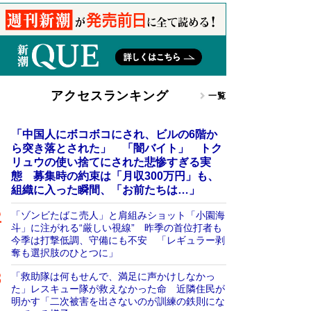
アクセスランキング
一覧
「中国人にボコボコにされ、ビルの6階か
ら突き落とされた」 「闇バイト」 トク
リュウの使い捨てにされた悲惨すぎる実
態 募集時の約束は「月収300万円」も、
組織に入った瞬間、「お前たちは…」
「ゾンビたばこ売人」と肩組みショット「小園海
斗」に注がれる“厳しい視線” 昨季の首位打者も
今季は打撃低調、守備にも不安 「レギュラー剥
奪も選択肢のひとつに」
「救助隊は何もせんで、満足に声かけしなかっ
た」レスキュー隊が救えなかった命 近隣住民が
明かす「二次被害を出さないのが訓練の鉄則にな