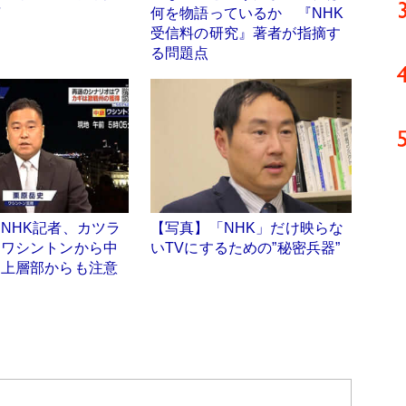
摘
何を物語っているか 『NHK
受信料の研究』著者が指摘す
る問題点
NHK記者、カツラ
【写真】「NHK」だけ映らな
てワシントンから中
いTVにするための”秘密兵器”
 上層部からも注意