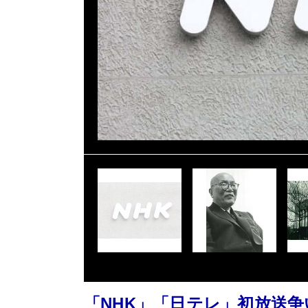
「NHK」「日テレ」初放送争