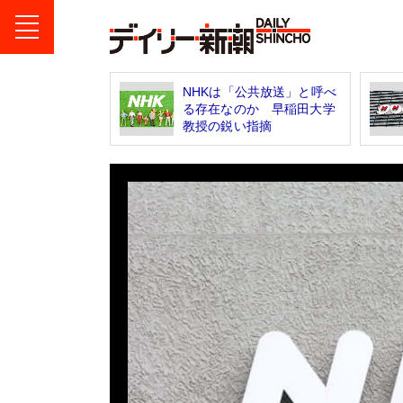
NHKは「公共放送」と呼べ
る存在なのか 早稲田大学
教授の鋭い指摘