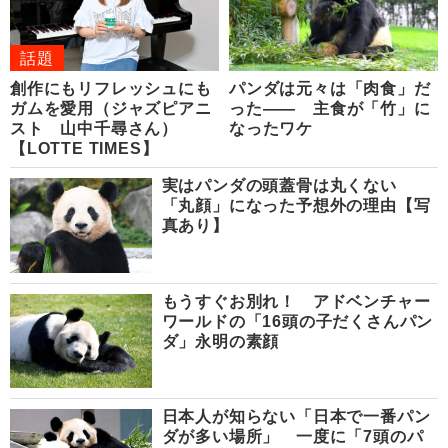
話題
創作にもリフレッシュにも
パンダは元々は「肉食」だ
ガムを愛用（ジャズピアニ
った―― 主食が「竹」に
スト 山中千尋さん）
なったワケ
【LOTTE TIMES】
実はパンダの頭蓋骨は丸くない
「丸顔」になった予想外の理由【写
真あり】
もうすぐお別れ！ アドベンチャー
ワールドの「16頭の子だくさんパン
ダ」永明の素顔
日本人が知らない「日本で一番パン
ダが多い場所」 一度に「7頭のパ