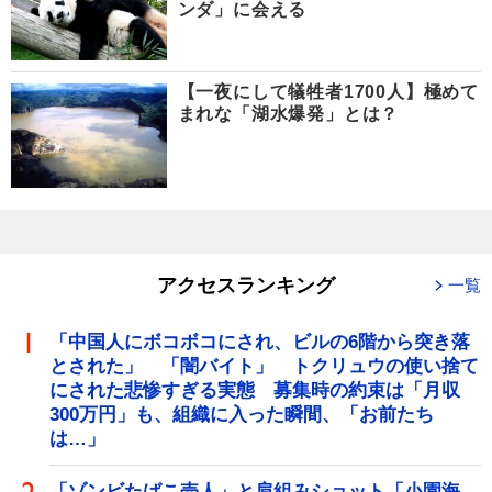
ンダ」に会える
【一夜にして犠牲者1700人】極めて
まれな「湖水爆発」とは？
アクセスランキング
一覧
「中国人にボコボコにされ、ビルの6階から突き落
とされた」 「闇バイト」 トクリュウの使い捨て
にされた悲惨すぎる実態 募集時の約束は「月収
300万円」も、組織に入った瞬間、「お前たち
は…」
「ゾンビたばこ売人」と肩組みショット「小園海