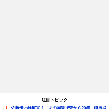
注目トピック
佐藤優vs検察官！ あの国策捜査から20年、特捜取