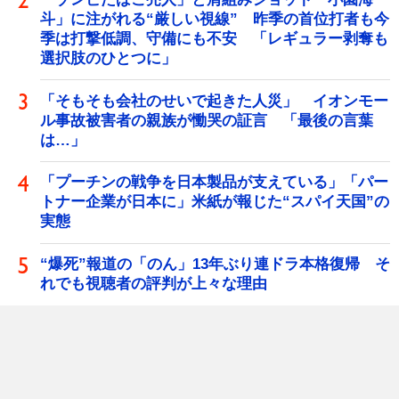
斗」に注がれる“厳しい視線” 昨季の首位打者も今
季は打撃低調、守備にも不安 「レギュラー剥奪も
選択肢のひとつに」
「そもそも会社のせいで起きた人災」 イオンモー
ル事故被害者の親族が慟哭の証言 「最後の言葉
は…」
「プーチンの戦争を日本製品が支えている」「パー
トナー企業が日本に」米紙が報じた“スパイ天国”の
実態
“爆死”報道の「のん」13年ぶり連ドラ本格復帰 そ
れでも視聴者の評判が上々な理由