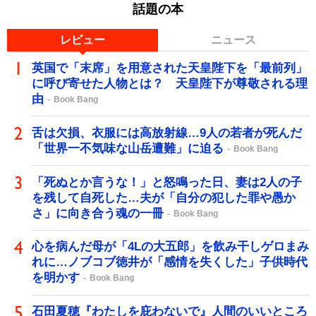
話題の本
レビュー
ニュース
英国で「末席」を用意された天皇陛下を「最前列」
に呼び寄せた人物とは？ 天皇陛下が尊敬される理
由
Book Bang
舌は欠損、衣服には高放射線…9人の若者が死んだ
「世界一不気味な山岳遭難」に迫る
Book Bang
「死ぬとか言うな！」と怒鳴った日、妻は2人の子
を残して自死した…夫が「自分の犯した罪や愚か
さ」に向き合う魂の一冊
Book Bang
心を病んだ母が「4Lの大五郎」を飲み干しゲロまみ
れに…ノブコブ徳井が「感情を失くした」子供時代
を明かす
Book Bang
石田夏穂『わたしを庇わないで』人間のいいところ