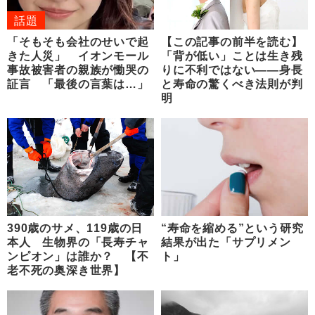
話題
「そもそも会社のせいで起
【この記事の前半を読む】
きた人災」 イオンモール
「背が低い」ことは生き残
事故被害者の親族が慟哭の
りに不利ではない――身長
証言 「最後の言葉は…」
と寿命の驚くべき法則が判
明
390歳のサメ、119歳の日
“寿命を縮める”という研究
本人 生物界の「長寿チャ
結果が出た「サプリメン
ンピオン」は誰か？ 【不
ト」
老不死の奥深き世界】