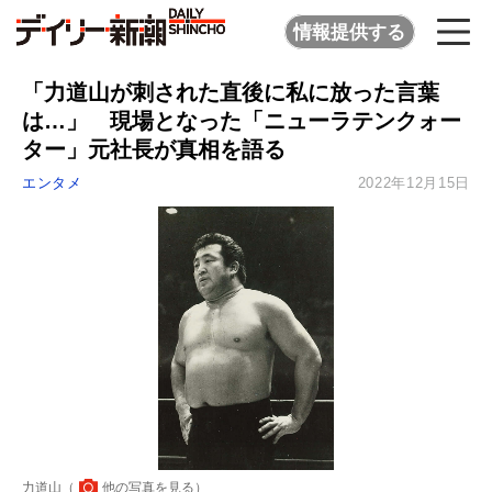
情報提供する
「力道山が刺された直後に私に放った言葉
は…」 現場となった「ニューラテンクォー
ター」元社長が真相を語る
エンタメ
2022年12月15日
力道山（
他の写真を見る
）