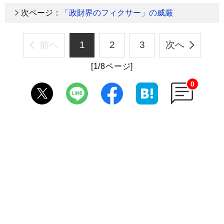
次ページ：
「政財界のフィクサー」の威厳
前へ
1
2
3
次へ
[1/8ページ]
0