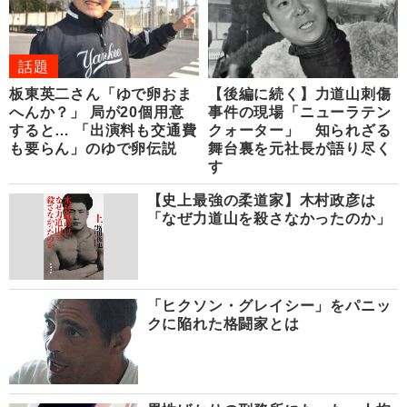
話題
板東英二さん「ゆで卵おま
【後編に続く】力道山刺傷
へんか？」 局が20個用意
事件の現場「ニューラテン
すると… 「出演料も交通費
クォーター」 知られざる
も要らん」のゆで卵伝説
舞台裏を元社長が語り尽く
す
【史上最強の柔道家】木村政彦は
「なぜ力道山を殺さなかったのか」
「ヒクソン・グレイシー」をパニッ
クに陥れた格闘家とは