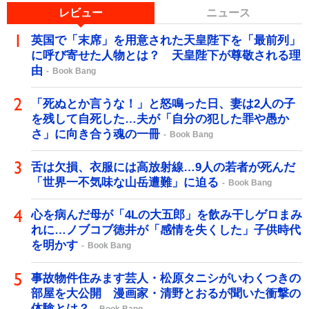
レビュー
ニュース
英国で「末席」を用意された天皇陛下を「最前列」
に呼び寄せた人物とは？ 天皇陛下が尊敬される理
由
Book Bang
「死ぬとか言うな！」と怒鳴った日、妻は2人の子
を残して自死した…夫が「自分の犯した罪や愚か
さ」に向き合う魂の一冊
Book Bang
舌は欠損、衣服には高放射線…9人の若者が死んだ
「世界一不気味な山岳遭難」に迫る
Book Bang
心を病んだ母が「4Lの大五郎」を飲み干しゲロまみ
れに…ノブコブ徳井が「感情を失くした」子供時代
を明かす
Book Bang
事故物件住みます芸人・松原タニシがいわくつきの
部屋を大公開 漫画家・清野とおるが聞いた衝撃の
体験とは？