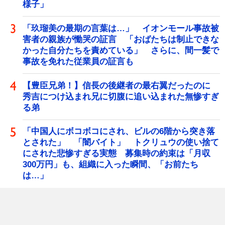
様子」
「玖瑠美の最期の言葉は…」 イオンモール事故被
害者の親族が慟哭の証言 「おばたちは制止できな
かった自分たちを責めている」 さらに、間一髪で
事故を免れた従業員の証言も
【豊臣兄弟！】信長の後継者の最右翼だったのに
秀吉につけ込まれ兄に切腹に追い込まれた無惨すぎ
る弟
「中国人にボコボコにされ、ビルの6階から突き落
とされた」 「闇バイト」 トクリュウの使い捨て
にされた悲惨すぎる実態 募集時の約束は「月収
300万円」も、組織に入った瞬間、「お前たち
は…」