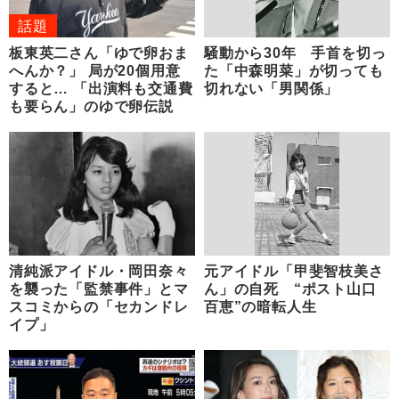
話題
板東英二さん「ゆで卵おま
騒動から30年 手首を切っ
へんか？」 局が20個用意
た「中森明菜」が切っても
すると… 「出演料も交通費
切れない「男関係」
も要らん」のゆで卵伝説
清純派アイドル・岡田奈々
元アイドル「甲斐智枝美さ
を襲った「監禁事件」とマ
ん」の自死 “ポスト山口
スコミからの「セカンドレ
百恵”の暗転人生
イプ」