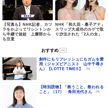
【写真も】NHK記者、カツ
NHK「和久田・桑子アナ」
ラをかぶってワシントンか
スワップ大成功のカゲで取
ら中継で波紋 上層部から
り沙汰された「2人の女」
も注意
おすすめ
創作にもリフレッシュにもガムを愛
用（ジャズピアニスト 山中千尋さ
ん）【LOTTE TIMES】
PR
【特別読物】「救うこと、救われる
こと」（17） 角田光代さん
PR