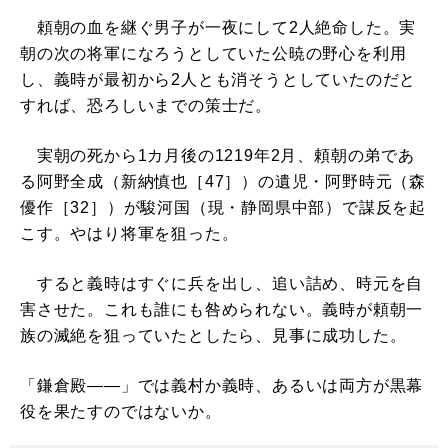
頼朝の血を継ぐ男子が一夜にして2人絶命した。実
朝の次の将軍になろうとしていた公暁の野心を利用
し、義時が最初から2人とも消そうとしていたのだと
すれば、恐ろしいまでの策士だ。
実朝の死から1カ月後の1219年2月、頼朝の弟であ
る阿野全成（新納慎也［47］）の遺児・阿野時元（森
優作［32］）が駿河国（現・静岡県中部）で謀反を起
こす。やはり将軍を狙った。
すると義時はすぐに兵を出し、追い詰め、時元を自
害させた。これも誰にも咎められない。義時が頼朝一
族の滅絶を狙っていたとしたら、見事に成功した。
「鎌倉殿――」では義村か義時、あるいは両方が黒幕
役を果たすのではないか。