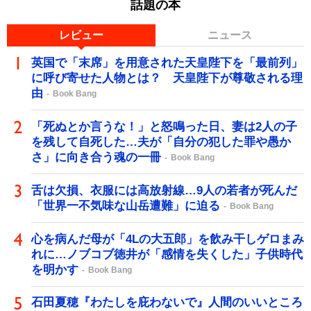
話題の本
レビュー
ニュース
英国で「末席」を用意された天皇陛下を「最前列」
に呼び寄せた人物とは？ 天皇陛下が尊敬される理
由
Book Bang
「死ぬとか言うな！」と怒鳴った日、妻は2人の子
を残して自死した…夫が「自分の犯した罪や愚か
さ」に向き合う魂の一冊
Book Bang
舌は欠損、衣服には高放射線…9人の若者が死んだ
「世界一不気味な山岳遭難」に迫る
Book Bang
心を病んだ母が「4Lの大五郎」を飲み干しゲロまみ
れに…ノブコブ徳井が「感情を失くした」子供時代
を明かす
Book Bang
石田夏穂『わたしを庇わないで』人間のいいところ