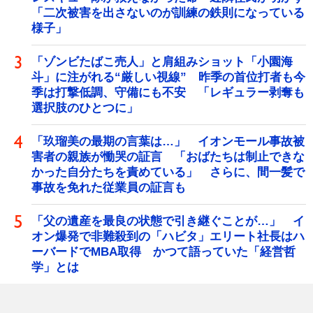
「二次被害を出さないのが訓練の鉄則になっている
様子」
「ゾンビたばこ売人」と肩組みショット「小園海
斗」に注がれる“厳しい視線” 昨季の首位打者も今
季は打撃低調、守備にも不安 「レギュラー剥奪も
選択肢のひとつに」
「玖瑠美の最期の言葉は…」 イオンモール事故被
害者の親族が慟哭の証言 「おばたちは制止できな
かった自分たちを責めている」 さらに、間一髪で
事故を免れた従業員の証言も
「父の遺産を最良の状態で引き継ぐことが…」 イ
オン爆発で非難殺到の「ハビタ」エリート社長はハ
ーバードでMBA取得 かつて語っていた「経営哲
学」とは