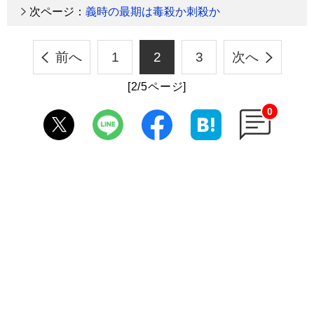
次ページ：
義時の最期は毒殺か刺殺か
前へ
1
2
3
次へ
[2/5ページ]
0