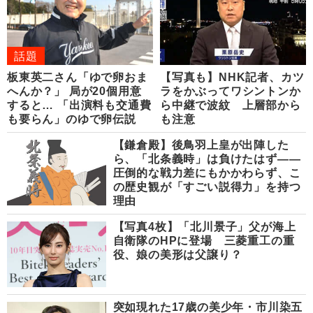
話題
板東英二さん「ゆで卵おま
【写真も】NHK記者、カツ
へんか？」 局が20個用意
ラをかぶってワシントンか
すると… 「出演料も交通費
ら中継で波紋 上層部から
も要らん」のゆで卵伝説
も注意
【鎌倉殿】後鳥羽上皇が出陣した
ら、「北条義時」は負けたはず――
圧倒的な戦力差にもかかわらず、こ
の歴史観が「すごい説得力」を持つ
理由
【写真4枚】「北川景子」父が海上
自衛隊のHPに登場 三菱重工の重
役、娘の美形は父譲り？
突如現れた17歳の美少年・市川染五