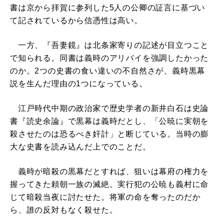
書は京から拝賀に参列した5人の公卿の証言に基づい
て記されているから信憑性は高い。
一方、『吾妻鏡』は北条家寄りの記述が目立つこと
で知られる。同書は義時のアリバイを強調したかった
のか。2つの史書の食い違いの不自然さが、義時黒幕
説を生んだ理由の1つになっている。
江戸時代中期の政治家で歴史学者の新井白石は史論
書『読史余論』で黒幕は義時だとし、「公暁に実朝を
殺させたのは恐るべき奸計」と断じている。当時の膨
大な史書を読み込んだ上でのことだ。
義時が暗殺の黒幕だとすれば、狙いは幕府の権力を
握ってきた頼朝一族の滅絶。実行犯の公暁も義村に命
じて暗殺当夜に討たせた。将軍の命を奪ったのだか
ら、誰の反対もなく殺せた。