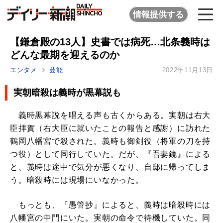
情報提供する
【鎌倉殿の13人】史書では病死…北条義時は
どんな最期を迎えるのか
エンタメ
芸能
2022年11月13日
実朝暗殺は義時が黒幕説も
義時黒幕説を唱える声も古くからある。実朝は右大
臣拝賀（右大臣に就いたことの報告と感謝）に訪れた
鶴岡八幡宮で殺された。義時も御剣役（将軍の刀を持
つ役）として同行していた。だが、『吾妻鏡』による
と、義時は途中で気分が悪くなり、自邸に帰ってしま
う。暗殺時には現場にいなかった。
もっとも、『愚管抄』によると、義時は暗殺時には
八幡宮の中門にいた。実朝の命令で待機していた。同