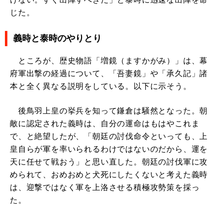
じた。
義時と泰時のやりとり
ところが、歴史物語「増鏡（ますかがみ）」は、幕
府軍出撃の経過について、「吾妻鏡」や「承久記」諸
本と全く異なる説明をしている。以下に示そう。
後鳥羽上皇の挙兵を知って鎌倉は騒然となった。朝
敵に認定された義時は、自分の運命はもはやこれま
で、と絶望したが、「朝廷の討伐命令といっても、上
皇自らが軍を率いられるわけではないのだから、運を
天に任せて戦おう」と思い直した。朝廷の討伐軍に攻
められて、おめおめと犬死にしたくないと考えた義時
は、迎撃ではなく軍を上洛させる積極攻勢策を採っ
た。