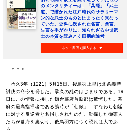
のメンタリティーは、「葉隠」「武士
道」で描かれた江戸時代のサラリーマ
ン的な武士のものとはまったく異なっ
ていた。史料に残された名言、暴言、
失言を手がかりに、知られざる中世武
士の本質を読みとく画期的論考
ネット書店で購入する
＊＊＊
承久3年（1221）5月15日、後鳥羽上皇は北条義時
討伐の命令を発した。承久の乱のはじまりである。19
日にこの情報に接した鎌倉幕府首脳部は驚愕した。幕
府の最高指導者である義時が「朝敵」、すなわち朝廷
に対する反逆者と名指しされたのだ。動揺した御家人
たちが幕府を裏切り、後鳥羽方につく恐れは大であ
る。