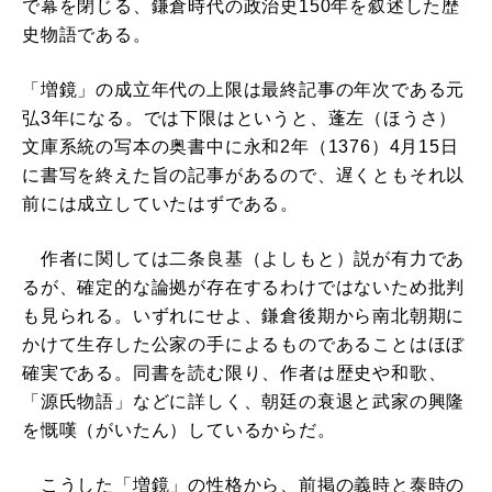
で幕を閉じる、鎌倉時代の政治史150年を叙述した歴
史物語である。
「増鏡」の成立年代の上限は最終記事の年次である元
弘3年になる。では下限はというと、蓬左（ほうさ）
文庫系統の写本の奥書中に永和2年（1376）4月15日
に書写を終えた旨の記事があるので、遅くともそれ以
前には成立していたはずである。
作者に関しては二条良基（よしもと）説が有力であ
るが、確定的な論拠が存在するわけではないため批判
も見られる。いずれにせよ、鎌倉後期から南北朝期に
かけて生存した公家の手によるものであることはほぼ
確実である。同書を読む限り、作者は歴史や和歌、
「源氏物語」などに詳しく、朝廷の衰退と武家の興隆
を慨嘆（がいたん）しているからだ。
こうした「増鏡」の性格から、前掲の義時と泰時の