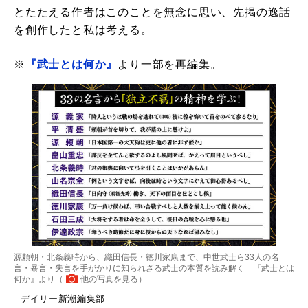
とたたえる作者はこのことを無念に思い、先掲の逸話
を創作したと私は考える。
※
『武士とは何か』
より一部を再編集。
源頼朝・北条義時から、織田信長・徳川家康まで、中世武士ら33人の名
言・暴言・失言を手がかりに知られざる武士の本質を読み解く 『武士とは
何か』より（
他の写真を見る
）
デイリー新潮編集部