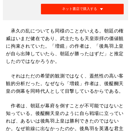
ネット書店で購入する
承久の乱についても同様のことがいえる。朝廷の権
威はいまだ健在であり、武士たちも天皇崇拝の価値観
に拘束されていた。「増鏡」の作者は、「後鳥羽上皇
が自ら出陣していたら、朝廷が勝ったはずだ」と推定
したのではなかろうか。
それはただの希望的観測ではなく、蓋然性の高い客
観的分析だった。なぜなら「増鏡」作者は、後醍醐天
皇の倒幕を同時代人として目撃しているからである。
作者は、朝廷が幕府を倒すことが不可能ではないと
知っている。後醍醐天皇のように自ら戦場に立ってい
れば、あるいは後鳥羽上皇は勝利できたのではない
か。なぜ前線に出なかったのか。後鳥羽を英邁な君主