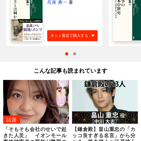
呉座 勇一
著
ネット書店で購入する
こんな記事も読まれています
話題
「そもそも会社のせいで起
【鎌倉殿】畠山重忠の「カ
きた人災」 イオンモール
ッコ良すぎる名言」から分