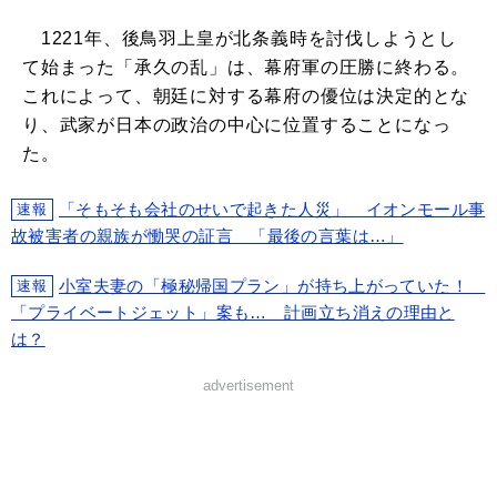
1221年、後鳥羽上皇が北条義時を討伐しようとし
て始まった「承久の乱」は、幕府軍の圧勝に終わる。
これによって、朝廷に対する幕府の優位は決定的とな
り、武家が日本の政治の中心に位置することになっ
た。
「そもそも会社のせいで起きた人災」 イオンモール事
速報
故被害者の親族が慟哭の証言 「最後の言葉は…」
小室夫妻の「極秘帰国プラン」が持ち上がっていた！
速報
「プライベートジェット」案も… 計画立ち消えの理由と
は？
advertisement