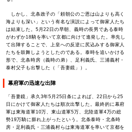
しかし、北条政子の「頼朝公のご恩は山よりも高く
海よりも深い」という有名な演説によって御家人たち
は結束した。5月22日の早朝、義時の長男である泰時
がわずか18騎を率いて京都に向けて進発した。率先し
て出陣することで、上皇への反逆に尻込みする御家人
たちを鼓舞しようとしたのである。泰時を追いかける
形で、北条時房（義時の弟）、足利義氏、三浦義村・
泰村父子も出撃した（「吾妻鏡」）。
幕府軍の迅速な出陣
「吾妻鏡」承久3年5月25日条によれば、22日から25
日にかけて御家人たちは順次出撃した。最終的に幕府
軍は東海道軍10万、東山道軍5万、北陸道軍4万の総
勢19万騎に膨れ上がったという。北条泰時・北条時
房・足利義氏・三浦義村らは東海道軍を率いて京都を