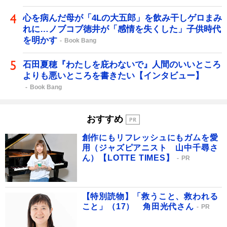
心を病んだ母が「4Lの大五郎」を飲み干しゲロまみ
れに…ノブコブ徳井が「感情を失くした」子供時代
を明かす
Book Bang
石田夏穂『わたしを庇わないで』人間のいいところ
よりも悪いところを書きたい【インタビュー】
Book Bang
おすすめ
創作にもリフレッシュにもガムを愛
用（ジャズピアニスト 山中千尋さ
ん）【LOTTE TIMES】
PR
【特別読物】「救うこと、救われる
こと」（17） 角田光代さん
PR