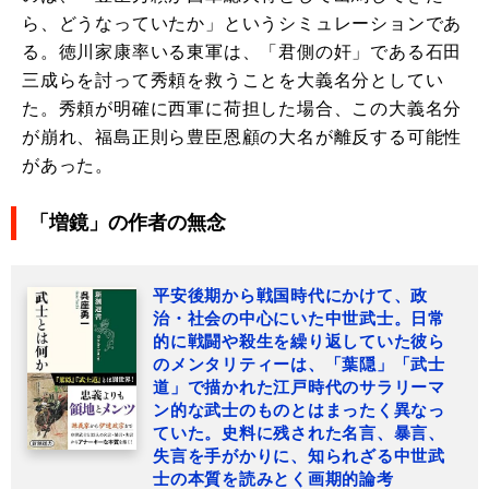
ら、どうなっていたか」というシミュレーションであ
る。徳川家康率いる東軍は、「君側の奸」である石田
三成らを討って秀頼を救うことを大義名分としてい
た。秀頼が明確に西軍に荷担した場合、この大義名分
が崩れ、福島正則ら豊臣恩顧の大名が離反する可能性
があった。
「増鏡」の作者の無念
平安後期から戦国時代にかけて、政
治・社会の中心にいた中世武士。日常
的に戦闘や殺生を繰り返していた彼ら
のメンタリティーは、「葉隠」「武士
道」で描かれた江戸時代のサラリーマ
ン的な武士のものとはまったく異なっ
ていた。史料に残された名言、暴言、
失言を手がかりに、知られざる中世武
士の本質を読みとく画期的論考