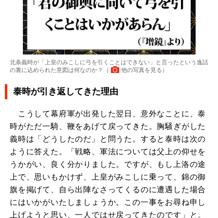
北条義時が「上皇のみこしに弓を引くことはできない」と言ったという逸話
の裏に込められた意図は何なのか？（
他の写真を見る
）
泰時が引き返してきた理由
こうして幕府軍が出発した翌日、意外なことに、泰
時がただ一騎、鞭をあげて戻ってきた。胸騒ぎがした
義時は「どうしたのだ」と問うた。すると泰時は次の
ように答えた。「戦略、軍法については父上の仰せを
うかがい、良く分かりました。ですが、もし上洛の途
上で、思いもかけず、上皇がみこしに乗って、錦の御
旗を掲げて、自ら出陣なさってくるのに遭遇した場合
にはいかがいたしましょうか。この一事をお尋ね申し
上げようと思い、一人ではせ戻ってきたのです」と。