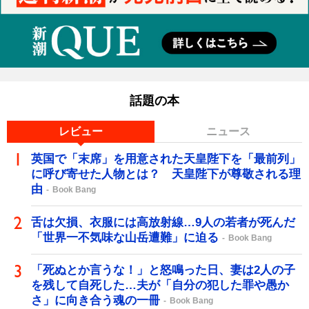
話題の本
レビュー
ニュース
英国で「末席」を用意された天皇陛下を「最前列」
に呼び寄せた人物とは？ 天皇陛下が尊敬される理
由
Book Bang
舌は欠損、衣服には高放射線…9人の若者が死んだ
「世界一不気味な山岳遭難」に迫る
Book Bang
「死ぬとか言うな！」と怒鳴った日、妻は2人の子
を残して自死した…夫が「自分の犯した罪や愚か
さ」に向き合う魂の一冊
Book Bang