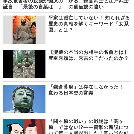
事故被害者の親族が慟哭の
かる、鎌倉武士と江戸武士
証言 「最後の言葉は…」
の価値観の違い
平家は滅亡していない！ 知られざる
歴史の真相を解くキーワード「女系
図」とは？
【淀殿の本当のお相手の名前とは】
豊臣秀頼は、秀吉の子だったのか？
「鎌倉幕府」は存在しなかった！
変わる日本史の常識
「関ヶ原の戦い」の戦場は「関ヶ
原」ではない!?――衝撃の新説につ
いて第一人者が出した「真っ当な結