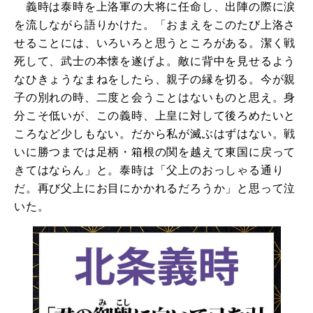
義時は泰時を上洛軍の大将に任命し、出陣の際に涙
を流しながら語りかけた。「おまえをこのたび上洛さ
せることには、いろいろと思うところがある。潔く戦
死して、武士の本懐を遂げよ。敵に背中を見せるよう
なひきょうなまねをしたら、親子の縁を切る。今が親
子の別れの時、二度と会うことはないものと思え。身
分こそ低いが、この義時、上皇に対して後ろめたいと
ころなど少しもない。だから私が滅ぶはずはない。戦
いに勝つまでは足柄・箱根の関を越えて東国に戻って
きてはならん」と。泰時は「父上のおっしゃる通り
だ。再び父上にお目にかかれるだろうか」と思って泣
いた。