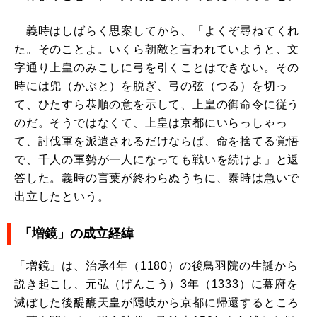
義時はしばらく思案してから、「よくぞ尋ねてくれ
た。そのことよ。いくら朝敵と言われていようと、文
字通り上皇のみこしに弓を引くことはできない。その
時には兜（かぶと）を脱ぎ、弓の弦（つる）を切っ
て、ひたすら恭順の意を示して、上皇の御命令に従う
のだ。そうではなくて、上皇は京都にいらっしゃっ
て、討伐軍を派遣されるだけならば、命を捨てる覚悟
で、千人の軍勢が一人になっても戦いを続けよ」と返
答した。義時の言葉が終わらぬうちに、泰時は急いで
出立したという。
「増鏡」の成立経緯
「増鏡」は、治承4年（1180）の後鳥羽院の生誕から
説き起こし、元弘（げんこう）3年（1333）に幕府を
滅ぼした後醍醐天皇が隠岐から京都に帰還するところ