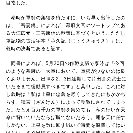
目指した。
泰時が軍勢の集結を待たずに、いち早く出陣したの
は、「吾妻鏡」によれば、幕府文官のツートップであ
る大江広元・三善康信の献策に基づくという。ただし
軍記物の古活字本「承久記（じょうきゅうき）」は、
義時の決断であると記す。
同書によれば、5月20日の作戦会議で泰時は「今回
のような幕府の一大事において、軍勢が少ないのは良
くありません。出陣を2、3日延期して片田舎の武士に
いたるまで総動員すべきです」と具申した。これに対
し義時は「私は上皇に忠義を尽くしてきたにもかかわ
らず、讒言（ざんげん）によって朝敵にされてしまっ
た。たとえ百万千万の軍勢を集めても、私の行いが天
命に背いていたならば勝てないだろう。運を天に任す
しかない。上皇を敵に回す戦いで時間を浪費してはい
けない。すぐ出陣すべきだ」と泰時に迅速な出陣を命