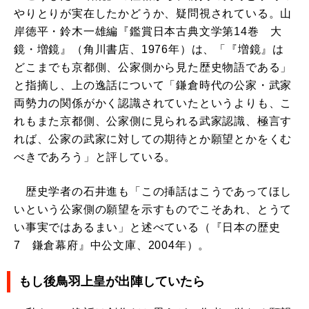
やりとりが実在したかどうか、疑問視されている。山
岸徳平・鈴木一雄編『鑑賞日本古典文学第14巻 大
鏡・増鏡』（角川書店、1976年）は、「『増鏡』は
どこまでも京都側、公家側から見た歴史物語である」
と指摘し、上の逸話について「鎌倉時代の公家・武家
両勢力の関係がかく認識されていたというよりも、こ
れもまた京都側、公家側に見られる武家認識、極言す
れば、公家の武家に対しての期待とか願望とかをくむ
べきであろう」と評している。
歴史学者の石井進も「この挿話はこうであってほし
いという公家側の願望を示すものでこそあれ、とうて
い事実ではあるまい」と述べている（『日本の歴史
7 鎌倉幕府』中公文庫、2004年）。
もし後鳥羽上皇が出陣していたら