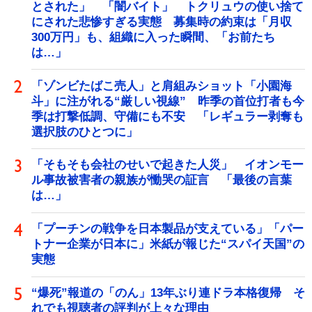
とされた」 「闇バイト」 トクリュウの使い捨て
にされた悲惨すぎる実態 募集時の約束は「月収
300万円」も、組織に入った瞬間、「お前たち
は…」
「ゾンビたばこ売人」と肩組みショット「小園海
斗」に注がれる“厳しい視線” 昨季の首位打者も今
季は打撃低調、守備にも不安 「レギュラー剥奪も
選択肢のひとつに」
「そもそも会社のせいで起きた人災」 イオンモー
ル事故被害者の親族が慟哭の証言 「最後の言葉
は…」
「プーチンの戦争を日本製品が支えている」「パー
トナー企業が日本に」米紙が報じた“スパイ天国”の
実態
“爆死”報道の「のん」13年ぶり連ドラ本格復帰 そ
れでも視聴者の評判が上々な理由