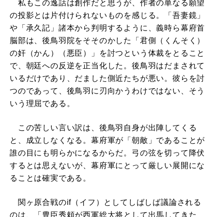
私もこの逸話は創作だと思うが、作者の単なる願望
の投影とは片付けられないものを感じる。「吾妻鏡」
や「承久記」諸本から判明するように、義時ら幕府首
脳部は、後鳥羽院をそそのかした「君側（くんそく）
の奸（かん）（悪臣）」を討つという体裁をとること
で、朝廷への反逆を正当化した。後鳥羽はだまされて
いるだけであり、だました側近たちが悪い。彼らを討
つのであって、後鳥羽に刃向かうわけではない、そう
いう理屈である。
この苦しい言い訳は、後鳥羽自身が出陣してくる
と、成立しなくなる。幕府軍が「朝敵」であることが
誰の目にも明らかになるからだ。弓の弦を切って降伏
するとは思えないが、幕府軍にとって厳しい展開にな
ることは確実である。
関ヶ原合戦のif（イフ）としてしばしば議論される
のは、「豊臣秀頼が西軍総大将として出馬してきた