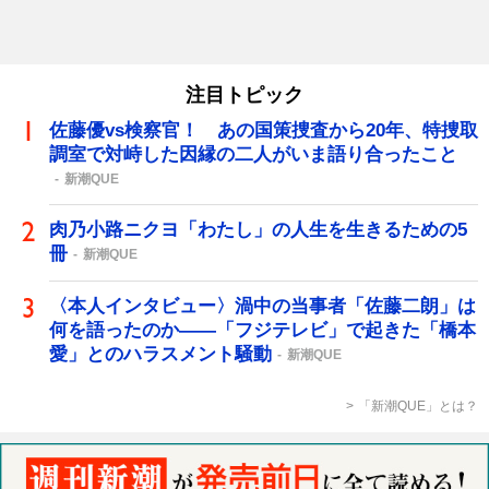
注目トピック
佐藤優vs検察官！ あの国策捜査から20年、特捜取
調室で対峙した因縁の二人がいま語り合ったこと
新潮QUE
肉乃小路ニクヨ「わたし」の人生を生きるための5
冊
新潮QUE
〈本人インタビュー〉渦中の当事者「佐藤二朗」は
何を語ったのか――「フジテレビ」で起きた「橋本
愛」とのハラスメント騒動
新潮QUE
「新潮QUE」とは？