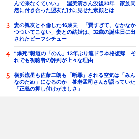
んで来なくていい」 渥美清さん没後30年 家族同
然に付き合った盟友だけに見せた素顔とは
妻の親友と不倫した46歳夫 「賢すぎて、なかなか
つついてこない」妻との結婚は、32歳の誕生日に出
されたビーフシチュー
“爆死”報道の「のん」13年ぶり連ドラ本格復帰 そ
れでも視聴者の評判が上々な理由
横浜流星も佐藤二朗も「断罪」される空気は「みん
なのため」になるのか 養老孟司さんが語っていた
「正義の押し付けがましさ」