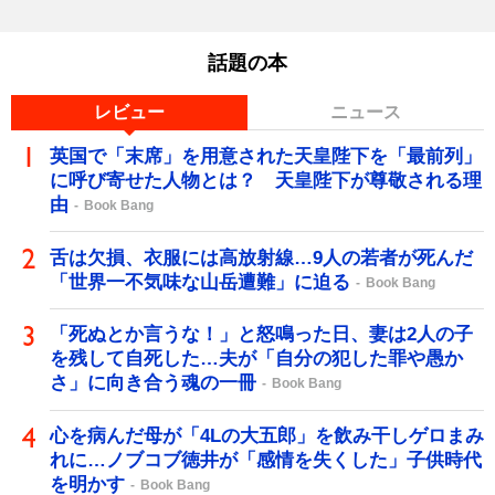
話題の本
レビュー
ニュース
英国で「末席」を用意された天皇陛下を「最前列」
に呼び寄せた人物とは？ 天皇陛下が尊敬される理
由
Book Bang
舌は欠損、衣服には高放射線…9人の若者が死んだ
「世界一不気味な山岳遭難」に迫る
Book Bang
「死ぬとか言うな！」と怒鳴った日、妻は2人の子
を残して自死した…夫が「自分の犯した罪や愚か
さ」に向き合う魂の一冊
Book Bang
心を病んだ母が「4Lの大五郎」を飲み干しゲロまみ
れに…ノブコブ徳井が「感情を失くした」子供時代
を明かす
Book Bang