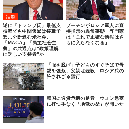
話題
遂に「トランプ氏」最低支
プーチンがロシア軍人に直
持率でも中間選挙は接戦予
接指示の異常事態 専門家
想…分断進む米社会、
は「これで正確な情報はさ
「MAGA」「民主社会主
らに入らなくなる」
義」の共通点は“政策理解
に乏しい支持者”か
「服を脱げ」子どものすぐそばで母
親を強姦、父親は銃殺 ロシア兵の
許されざる蛮行
韓国に通貨危機の足音 ウォン急落
に打つ手なく「地獄の釜」が開いた