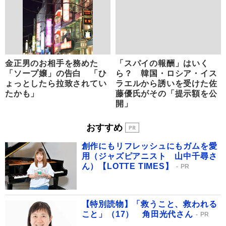
金正男のお相手を務めた
「スパイの報酬」はいく
「ソープ嬢」の告白 「ひ
ら？ 韓国・ロシア・イス
ょっとしたら拉致されてい
ラエルから誘いを受けた佐
たかも」
藤優氏がその「提示額を公
開」
おすすめ
創作にもリフレッシュにもガムを愛
用（ジャズピアニスト 山中千尋さ
ん）【LOTTE TIMES】
PR
【特別読物】「救うこと、救われる
こと」（17） 角田光代さん
PR