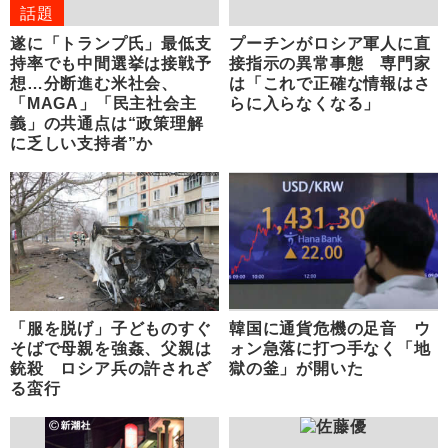
話題
遂に「トランプ氏」最低支
プーチンがロシア軍人に直
持率でも中間選挙は接戦予
接指示の異常事態 専門家
想…分断進む米社会、
は「これで正確な情報はさ
「MAGA」「民主社会主
らに入らなくなる」
義」の共通点は“政策理解
に乏しい支持者”か
「服を脱げ」子どものすぐ
韓国に通貨危機の足音 ウ
そばで母親を強姦、父親は
ォン急落に打つ手なく「地
銃殺 ロシア兵の許されざ
獄の釜」が開いた
る蛮行