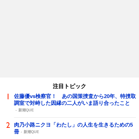
注目トピック
佐藤優vs検察官！ あの国策捜査から20年、特捜取
調室で対峙した因縁の二人がいま語り合ったこと
新潮QUE
肉乃小路ニクヨ「わたし」の人生を生きるための5
冊
新潮QUE