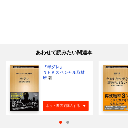
あわせて読みたい関連本
『半グレ』
ＮＨＫスペシャル取材
班
著
ネット書店で購入する