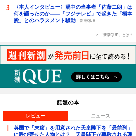
〈本人インタビュー〉渦中の当事者「佐藤二朗」は
何を語ったのか――「フジテレビ」で起きた「橋本
愛」とのハラスメント騒動
新潮QUE
「新潮QUE」とは？
話題の本
レビュー
ニュース
英国で「末席」を用意された天皇陛下を「最前列」
に呼び寄せた人物とは？ 天皇陛下が尊敬される理