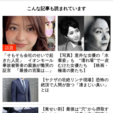
こんな記事も読まれています
話題
「そもそも会社のせいで起
【写真】意外な女優の「水
きた人災」 イオンモール
着姿」も “濡れ場”で一皮
事故被害者の親族が慟哭の
むけた女優たち 【映画・
証言 「最後の言葉は…」
極道の妻たち】
【ヤクザの壮絶リンチ現場】恐怖の
絶頂で人間が放つ「凄まじい臭い」
とは
【覚せい剤】最後は“穴”から摂取す