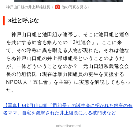
神戸山口組の井上邦雄組長（
他の写真を見る
）
3社と呼ぶな
神戸山口組と池田組が連帯し、そこに池田組と運命
を共にする絆會も絡んでの「3社連合」。ここに来
て、その呼称に異を唱える人物が現れた。それは他な
らぬ神戸山口組の井上邦雄組長ということのようだ
が、一体どういうことなのか？ 元山口組系義竜会会
長の竹垣悟氏（現在は暴力団組員の更生を支援する
NPO法人「五仁會」を主宰）に実態を解説してもらっ
た。
【写真】6代目山口組「司組長」の誕生会に招かれた銀座の有
名ママ、自宅を銃撃された井上組長による破門状など
advertisement