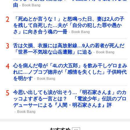
由
Book Bang
「死ぬとか言うな！」と怒鳴った日、妻は2人の子
を残して自死した…夫が「自分の犯した罪や愚か
さ」に向き合う魂の一冊
Book Bang
舌は欠損、衣服には高放射線…9人の若者が死んだ
「世界一不気味な山岳遭難」に迫る
Book Bang
心を病んだ母が「4Lの大五郎」を飲み干しゲロまみ
れに…ノブコブ徳井が「感情を失くした」子供時代
を明かす
Book Bang
今思い出しても涙が出そう…「明石家さんま」のカ
ッコよすぎる一言とは？ 「電波少年」伝説のプロ
デューサーによる『人間・明石家さんま』評
Book Bang