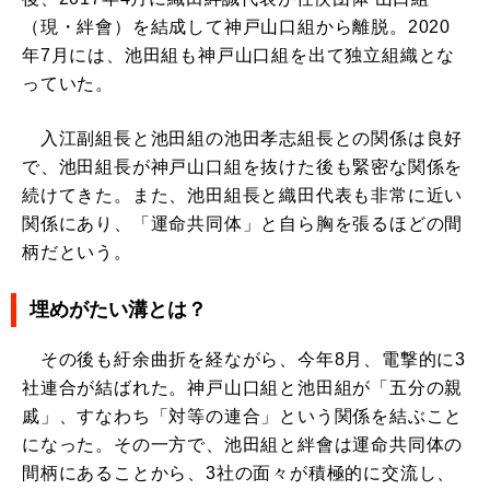
（現・絆會）を結成して神戸山口組から離脱。2020
年7月には、池田組も神戸山口組を出て独立組織とな
っていた。
入江副組長と池田組の池田孝志組長との関係は良好
で、池田組長が神戸山口組を抜けた後も緊密な関係を
続けてきた。また、池田組長と織田代表も非常に近い
関係にあり、「運命共同体」と自ら胸を張るほどの間
柄だという。
埋めがたい溝とは？
その後も紆余曲折を経ながら、今年8月、電撃的に3
社連合が結ばれた。神戸山口組と池田組が「五分の親
戚」、すなわち「対等の連合」という関係を結ぶこと
になった。その一方で、池田組と絆會は運命共同体の
間柄にあることから、3社の面々が積極的に交流し、