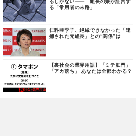
るしかない―― 組長の娘が証言す
る「常用者の末路」
仁科亜季子、絶縁できなかった「逮
捕された元組長」との“関係”は
【裏社会の業界用語】「ミテ肛門」
「アカ落ち」 あなたは全部わかる？