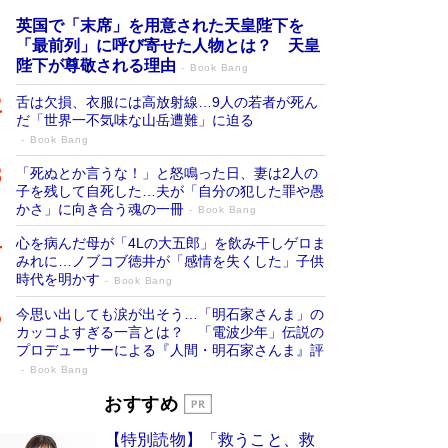
英国で「末席」を用意された天皇陛下を
「最前列」に呼び寄せた人物とは？ 天皇
陛下が尊敬される理由
Book Bang
舌は欠損、衣服には高放射線…9人の若者が死ん
だ「世界一不気味な山岳遭難」に迫る
Book Bang
「死ぬとか言うな！」と怒鳴った日、妻は2人の
子を残して自死した…夫が「自分の犯した罪や愚
かさ」に向き合う魂の一冊
Book Bang
心を病んだ母が「4Lの大五郎」を飲み干しゲロま
みれに…ノブコブ徳井が「感情を失くした」子供
時代を明かす
Book Bang
今思い出しても涙が出そう…「明石家さんま」の
カッコよすぎる一言とは？ 「電波少年」伝説の
プロデューサーによる『人間・明石家さんま』評
Book Bang
「宇宙兄弟」最終46巻がベストセラー1
おすすめ
位 宇宙開発への関心を押し上げた18年の
【特別読物】「救うこと、救
物語に幕 特装版には「宇宙で描かれたマ