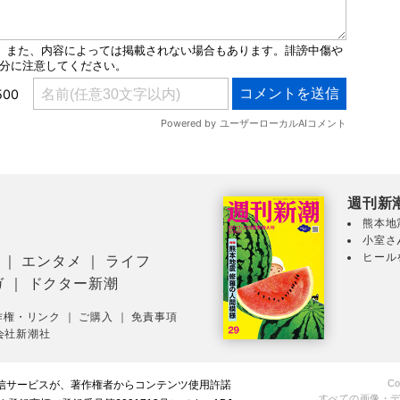
週刊新
熊本地
小室さ
ヒール
｜
エンタメ
｜
ライフ
ガ
｜
ドクター新潮
作権・リンク
｜
ご購入
｜
免責事項
会社新潮社
Co
配信サービスが、著作権者からコンテンツ使用許諾
すべての画像・