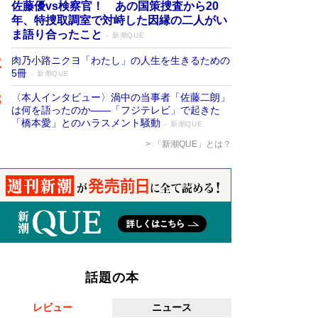
佐藤優vs検察官！ あの国策捜査から20
年、特捜取調室で対峙した因縁の二人がい
ま語り合ったこと
新潮QUE
肉乃小路ニクヨ「わたし」の人生を生きるための
5冊
新潮QUE
〈本人インタビュー〉渦中の当事者「佐藤二朗」
は何を語ったのか――「フジテレビ」で起きた
「橋本愛」とのハラスメント騒動
新潮QUE
「新潮QUE」とは？
話題の本
レビュー
ニュース