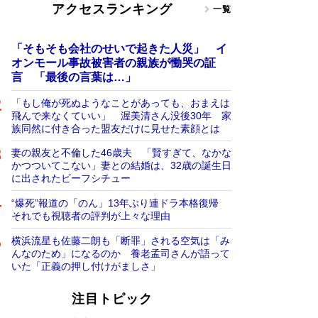
アクセスランキング
一覧
「そもそも会社のせいで起きた人災」 イ
オンモール事故被害者の親族が慟哭の証
言 「最後の言葉は…」
「もし俺が死ぬようなことがあっても、おまえは
飛んで来なくていい」 渥美清さん没後30年 家
族同然に付き合った盟友だけに見せた素顔とは
妻の親友と不倫した46歳夫 「賢すぎて、なかな
かつついてこない」妻との結婚は、32歳の誕生日
に出されたビーフシチュー
“爆死”報道の「のん」13年ぶり連ドラ本格復帰
それでも視聴者の評判が上々な理由
横浜流星も佐藤二朗も「断罪」される空気は「み
んなのため」になるのか 養老孟司さんが語って
いた「正義の押し付けがましさ」
注目トピック