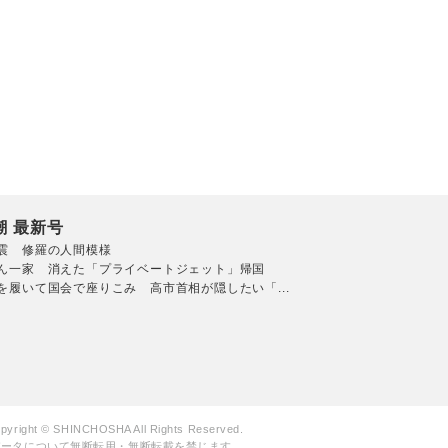
潮 最新号
震 修羅の人間模様
ん一家 消えた「プライベートジェット」帰国
を履いて国会で座りこみ 高市首相が隠したい「...
pyright © SHINCHOSHA All Rights Reserved.
データについて無断転用・無断転載を禁じます。