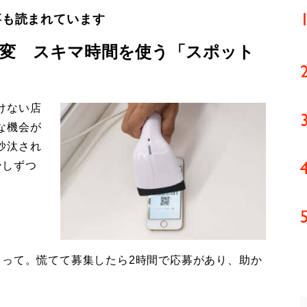
事も読まれています
変 スキマ時間を使う「スポット
けない店
な機会が
沙汰され
少しずつ
まって。慌てて募集したら2時間で応募があり、助か