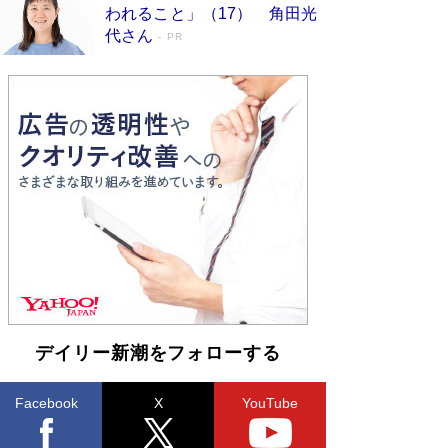
われること」（17） 角田光
ンガ」も収録
Book Bang
代さん
PR
美輪明宏 晩年の回答を集めた『ほほえんで生き
るための人生相談』がランクイン［エンターテイ
メントベストセラー］
Book Bang
「『火垂るの墓』は、大嘘である」原作者が抱き
続けた“自責の念”とは…「自己憐憫は描きたくな
い」監督が徹底的にこだわったこと（後編） #
戦争の記憶
Book Bang
入社10年目にして最下位の営業がトップに大逆
転 上司の“意外な一言”から生まれた「雑談のテ
クニック」とは
Book Bang
皇室はなぜ世界から尊敬されているのか？ 「天
皇陛下はお元気でおられるか」がサウジ国王の第
一声になる理由
Book Bang
デイリー新潮をフォローする
Facebook
X
YouTube