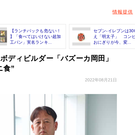
情報提供
【ランチパックも危ない！
セブン-イレブンは30
】「食べてはいけない超加
え「明太子」 コン
工パン」実名ランキ...
おにぎりが今、変...
ボディビルダー「バズーカ岡田」
ニ食”
2022年08月21日