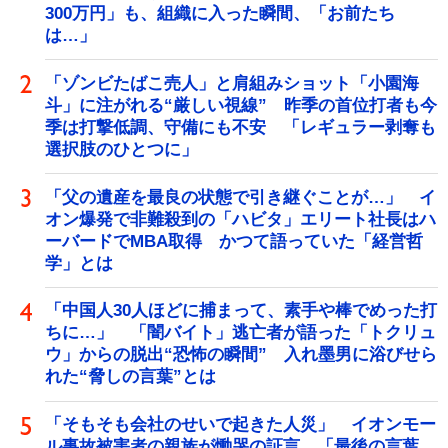
300万円」も、組織に入った瞬間、「お前たち
は…」
「ゾンビたばこ売人」と肩組みショット「小園海
斗」に注がれる“厳しい視線” 昨季の首位打者も今
季は打撃低調、守備にも不安 「レギュラー剥奪も
選択肢のひとつに」
「父の遺産を最良の状態で引き継ぐことが…」 イ
オン爆発で非難殺到の「ハビタ」エリート社長はハ
ーバードでMBA取得 かつて語っていた「経営哲
学」とは
「中国人30人ほどに捕まって、素手や棒でめった打
ちに…」 「闇バイト」逃亡者が語った「トクリュ
ウ」からの脱出“恐怖の瞬間” 入れ墨男に浴びせら
れた“脅しの言葉”とは
「そもそも会社のせいで起きた人災」 イオンモー
ル事故被害者の親族が慟哭の証言 「最後の言葉