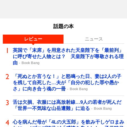
話題の本
レビュー
ニュース
英国で「末席」を用意された天皇陛下を「最前列」
に呼び寄せた人物とは？ 天皇陛下が尊敬される理
由
Book Bang
「死ぬとか言うな！」と怒鳴った日、妻は2人の子
を残して自死した…夫が「自分の犯した罪や愚か
さ」に向き合う魂の一冊
Book Bang
舌は欠損、衣服には高放射線…9人の若者が死んだ
「世界一不気味な山岳遭難」に迫る
Book Bang
心を病んだ母が「4Lの大五郎」を飲み干しゲロまみ