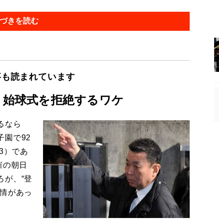
づきを読む
事も読まれています
」始球式を拒絶するワケ
るなら
園で92
3）であ
催の朝日
ろが、“登
事情があっ