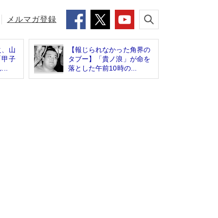
メルマガ登録
之、山
【報じられなかった角界の
「甲子
タブー】「貴ノ浪」が命を
..
落とした午前10時の...