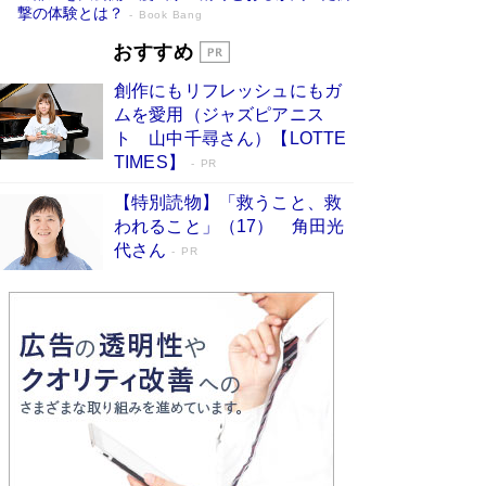
撃の体験とは？
Book Bang
追悼・東野圭吾さん 週間ベストセラーラ
おすすめ
ンキングに『容疑者Xの献身』『白夜行』
創作にもリフレッシュにもガ
など代表作が並ぶ［文庫ベストセラー］
ムを愛用（ジャズピアニス
Book Bang
ト 山中千尋さん）【LOTTE
竹内由恵の前に現れた「テレビ観ないんだよね
TIMES】
PR
ぇ」という男性…夫を選んでテレ朝退社したワケ
Book Bang
【特別読物】「救うこと、救
われること」（17） 角田光
「『火垂るの墓』は、大嘘である」原作者が抱き
代さん
続けた“自責の念”とは…「自己憐憫は描きたくな
PR
い」監督が徹底的にこだわったこと（後編） #
戦争の記憶
Book Bang
｢東大に入る子｣は、小学校入学前のお母さん次第
で決まっている 東大生に早生まれが少ない理由
は、ここにあった！
Book Bang
坂本龍一「ステージ4」のガンとの闘病を語る
Book Bang