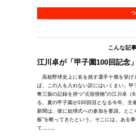
つ
こんな記
江川卓が「甲子園100回記念
高校野球史上に名を残す選手十傑を挙げ
ば、この人を入れない訳にはいくまい。甲子
奪三振の記録を持つ“元祖怪物”の江川卓（6
る。夏の甲子園が100回目となる今年、主
新聞は、彼に始球式への参加を要請。とこ
板”を断ってきたという。そこには、ある
て……。