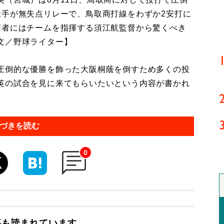
投手が無失点リレーで、鳥取商打線をわずか2安打に
筆者にはチームを指揮する須江航監督から驚くべき
文／野球ライター】
圧倒的な優勝を飾った大阪桐蔭を倒すため多くの投
英の試合を見に来てもらいたいという内容が書かれ
づきを読む
0
事も読まれています