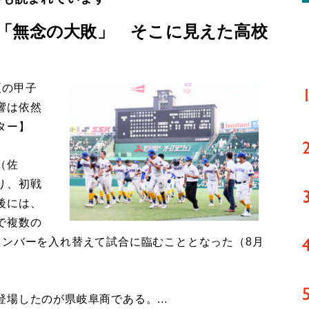
「無念の大敗」 そこに見えた高校
夏の甲子
響は依然
ター】
（佐
り、初戦
後には、
で複数の
メンバーを入れ替えて試合に臨むこととなった（8月
したのが県岐阜商である。...