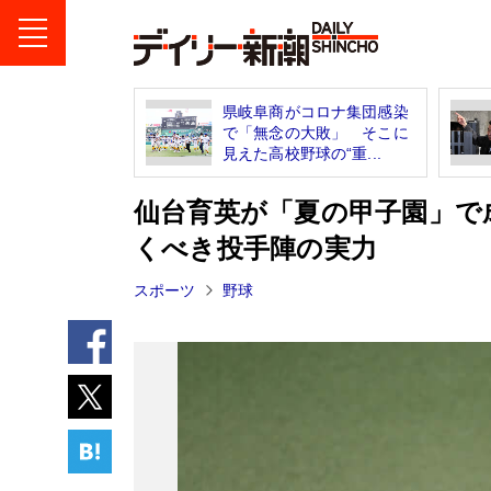
県岐阜商がコロナ集団感染
で「無念の大敗」 そこに
見えた高校野球の“重...
仙台育英が「夏の甲子園」で
くべき投手陣の実力
スポーツ
野球