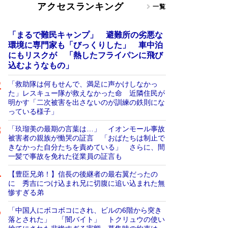
アクセスランキング
一覧
「まるで難民キャンプ」 避難所の劣悪な
環境に専門家も「びっくりした」 車中泊
にもリスクが 「熱したフライパンに飛び
込むようなもの」
「救助隊は何もせんで、満足に声かけしなかっ
た」レスキュー隊が救えなかった命 近隣住民が
明かす「二次被害を出さないのが訓練の鉄則にな
っている様子」
「玖瑠美の最期の言葉は…」 イオンモール事故
被害者の親族が慟哭の証言 「おばたちは制止で
きなかった自分たちを責めている」 さらに、間
一髪で事故を免れた従業員の証言も
【豊臣兄弟！】信長の後継者の最右翼だったの
に 秀吉につけ込まれ兄に切腹に追い込まれた無
惨すぎる弟
「中国人にボコボコにされ、ビルの6階から突き
落とされた」 「闇バイト」 トクリュウの使い