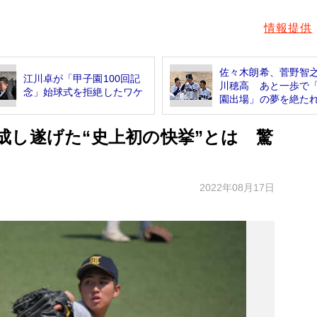
情報提供
佐々木朗希、菅野智
江川卓が「甲子園100回記
川穂高 あと一歩で
念」始球式を拒絶したワケ
園出場」の夢を絶たれ.
成し遂げた“史上初の快挙”とは 驚
2022年08月17日