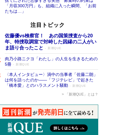
捨てにされた悲惨すぎる実態 募集時の約束は
「月収300万円」も、組織に入った瞬間、「お前
たちは…」
注目トピック
佐藤優vs検察官！ あの国策捜査から20
年、特捜取調室で対峙した因縁の二人がい
ま語り合ったこと
新潮QUE
肉乃小路ニクヨ「わたし」の人生を生きるための
5冊
新潮QUE
〈本人インタビュー〉渦中の当事者「佐藤二朗」
は何を語ったのか――「フジテレビ」で起きた
「橋本愛」とのハラスメント騒動
新潮QUE
「新潮QUE」とは？