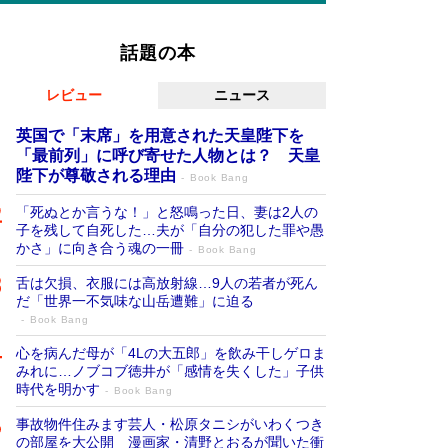
話題の本
レビュー
ニュース
英国で「末席」を用意された天皇陛下を
「最前列」に呼び寄せた人物とは？ 天皇
陛下が尊敬される理由
Book Bang
「死ぬとか言うな！」と怒鳴った日、妻は2人の
子を残して自死した…夫が「自分の犯した罪や愚
かさ」に向き合う魂の一冊
Book Bang
舌は欠損、衣服には高放射線…9人の若者が死ん
だ「世界一不気味な山岳遭難」に迫る
Book Bang
心を病んだ母が「4Lの大五郎」を飲み干しゲロま
みれに…ノブコブ徳井が「感情を失くした」子供
時代を明かす
Book Bang
事故物件住みます芸人・松原タニシがいわくつき
の部屋を大公開 漫画家・清野とおるが聞いた衝