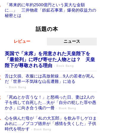
「将来的に年約2500億円という莫大な金額
に…」 三井物産「鉄鉱石事業」爆発的収益力の
秘密とは
話題の本
レビュー
ニュース
英国で「末席」を用意された天皇陛下を
「最前列」に呼び寄せた人物とは？ 天皇
陛下が尊敬される理由
Book Bang
舌は欠損、衣服には高放射線…9人の若者が死ん
だ「世界一不気味な山岳遭難」に迫る
Book Bang
「死ぬとか言うな！」と怒鳴った日、妻は2人の
子を残して自死した…夫が「自分の犯した罪や愚
かさ」に向き合う魂の一冊
Book Bang
心を病んだ母が「4Lの大五郎」を飲み干しゲロま
みれに…ノブコブ徳井が「感情を失くした」子供
時代を明かす
Book Bang