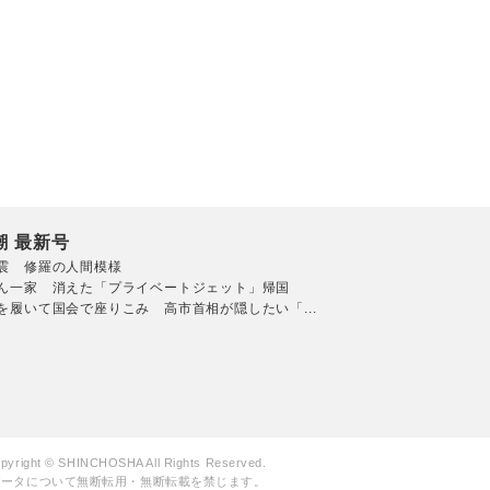
潮 最新号
震 修羅の人間模様
ん一家 消えた「プライベートジェット」帰国
を履いて国会で座りこみ 高市首相が隠したい「...
pyright © SHINCHOSHA All Rights Reserved.
データについて無断転用・無断転載を禁じます。