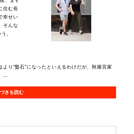
今後、ます
に住む長
で幸せい
。そんな
いう。
より“盤石”になったといえるわけだが、秋篠宮家
..
づきを読む