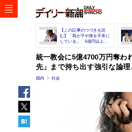
【この記事のつづきを読
む】「我が子や孫を不幸に
している」 5億円以上...
統一教会に5億4700万円奪
先」まで持ち出す強引な論理
国内
社会