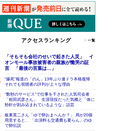
アクセスランキング
一覧
「そもそも会社のせいで起きた人災」 イ
オンモール事故被害者の親族が慟哭の証
言 「最後の言葉は…」
“爆死”報道の「のん」13年ぶり連ドラ本格復帰
それでも視聴者の評判が上々な理由
“数秒のサービス”で仕事を干された人気司会者
「前田武彦さん」 生涯現役だった気概と「体に
秒針が刻み込まれているような」話芸
板東英二さん「ゆで卵おまへんか？」 局が20個
用意すると… 「出演料も交通費も要らん」のゆ
で卵伝説