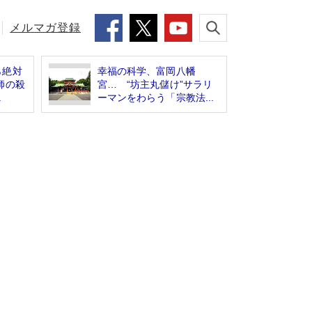
メルマガ登録
ら絶対
幸福の科学、富岡八幡
師の殺
宮… “坊主丸儲け”サラリ
.
ーマンをわらう「宗教法...