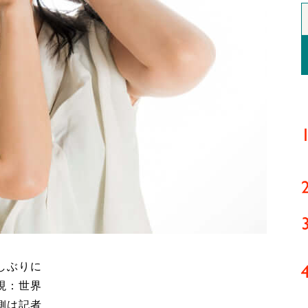
しぶりに
現：世界
側は記者