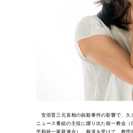
安倍晋三元首相の銃殺事件の影響で、久
ニュース番組の主役に躍り出た統一教会（
平和統一家庭連合）。報道を受けて、教団