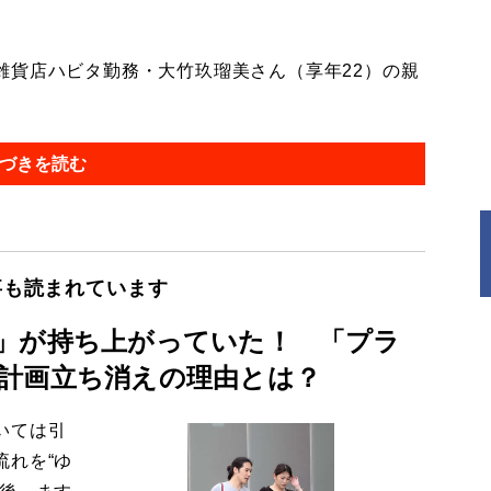
貨店ハビタ勤務・大竹玖瑠美さん（享年22）の親
づきを読む
事も読まれています
」が持ち上がっていた！ 「プラ
計画立ち消えの理由とは？
いては引
流れを“ゆ