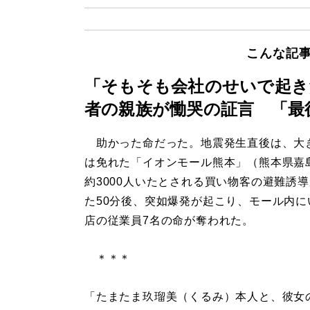
こんな記
「そもそも会社のせいで起き
者の親族が慟哭の証言 「最
助かった命だった。地震発生直後は、大
は免れた「イオンモール熊本」（熊本県嘉
約3000人いたとされる買い物客の避難誘
た50分後、突如爆発が起こり、モール内に
店の従業員7名の命が奪われた。
＊＊＊
「たまたま玖瑠美（くるみ）本人と、彼女