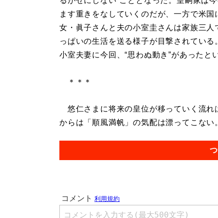
るがせにしない”こととなった。皇嗣家は
ます重きをなしていくのだが、一方で米国
女・眞子さんと夫の小室圭さんは家族三人
っぱいの生活を送る様子が目撃されている
小室夫妻に今回、“思わぬ動き”があったと
＊＊＊
悠仁さまに将来の皇位が移っていく流れは
からは「順風満帆」の気配は漂ってこない。.
つ