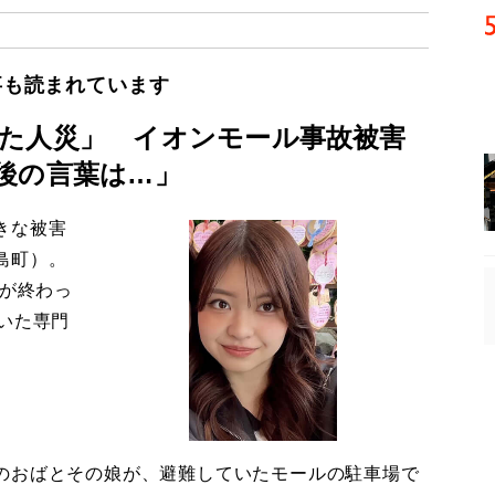
事も読まれています
た人災」 イオンモール事故被害
後の言葉は…」
きな被害
島町）。
導が終わっ
いた専門
のおばとその娘が、避難していたモールの駐車場で