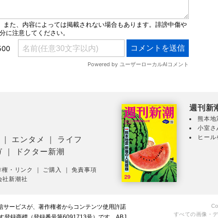
週刊新
熊本地
小室さ
ヒール
｜
エンタメ
｜
ライフ
ガ
｜
ドクター新潮
作権・リンク
｜
ご購入
｜
免責事項
会社新潮社
Co
配信サービスが、著作権者からコンテンツ使用許諾
すべての画像・
録商標（登録番号第6091713号）です。ABJ