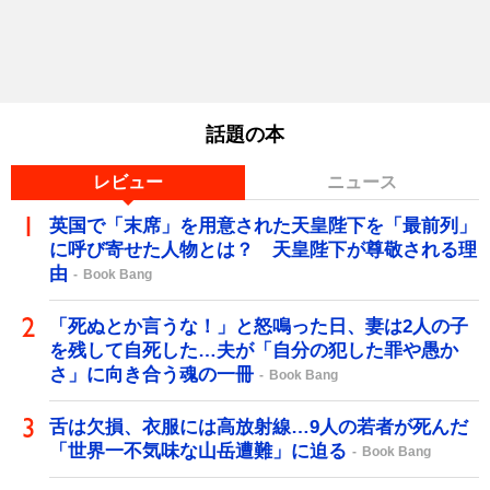
話題の本
レビュー
ニュース
英国で「末席」を用意された天皇陛下を「最前列」
に呼び寄せた人物とは？ 天皇陛下が尊敬される理
由
Book Bang
「死ぬとか言うな！」と怒鳴った日、妻は2人の子
を残して自死した…夫が「自分の犯した罪や愚か
さ」に向き合う魂の一冊
Book Bang
舌は欠損、衣服には高放射線…9人の若者が死んだ
「世界一不気味な山岳遭難」に迫る
Book Bang