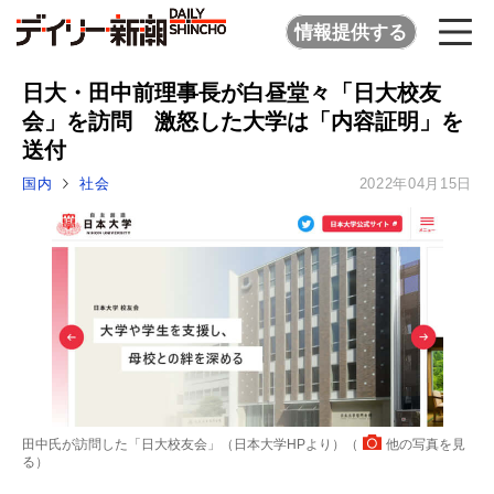
情報提供する
日大・田中前理事長が白昼堂々「日大校友
会」を訪問 激怒した大学は「内容証明」を
送付
国内
社会
2022年04月15日
田中氏が訪問した「日大校友会」（日本大学HPより）（
他の写真を見
る
）