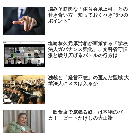
脳みそ筋肉な「体育会系上司」との
付き合い方 知っておくべき“5つの
ポイント”
塩崎恭久元厚労相が画策する「学校
法人ガバナンス強化」、文科省守旧
派と繰り広げるバトルの行方は
独裁と「経営不在」の歪んだ聖域 大
学法人にメスは入るか
「飲食店で威張る奴」は本物のバ
カ！ ビートたけしの大正論