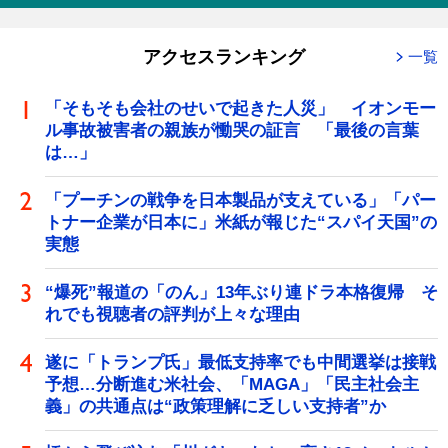
アクセスランキング
一覧
「そもそも会社のせいで起きた人災」 イオンモー
ル事故被害者の親族が慟哭の証言 「最後の言葉
は…」
「プーチンの戦争を日本製品が支えている」「パー
トナー企業が日本に」米紙が報じた“スパイ天国”の
実態
“爆死”報道の「のん」13年ぶり連ドラ本格復帰 そ
れでも視聴者の評判が上々な理由
遂に「トランプ氏」最低支持率でも中間選挙は接戦
予想…分断進む米社会、「MAGA」「民主社会主
義」の共通点は“政策理解に乏しい支持者”か