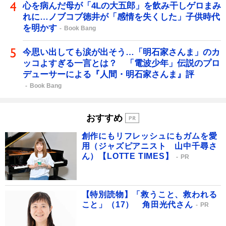
心を病んだ母が「4Lの大五郎」を飲み干しゲロまみ
れに…ノブコブ徳井が「感情を失くした」子供時代
を明かす
Book Bang
今思い出しても涙が出そう…「明石家さんま」のカ
ッコよすぎる一言とは？ 「電波少年」伝説のプロ
デューサーによる『人間・明石家さんま』評
Book Bang
おすすめ
創作にもリフレッシュにもガムを愛
用（ジャズピアニスト 山中千尋さ
ん）【LOTTE TIMES】
PR
【特別読物】「救うこと、救われる
こと」（17） 角田光代さん
PR