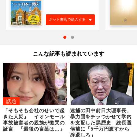
ネット書店で購入する
こんな記事も読まれています
話題
「そもそも会社のせいで起
逮捕の田中前日大理事長、
きた人災」 イオンモール
暴力団をチラつかせて学内
事故被害者の親族が慟哭の
を支配した黒歴史 総長選
証言 「最後の言葉は…」
候補に「5千万円渡すから
辞退しろ」