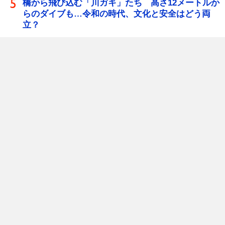
橋から飛び込む「川ガキ」たち 高さ12メートルか
らのダイブも…令和の時代、文化と安全はどう両
立？