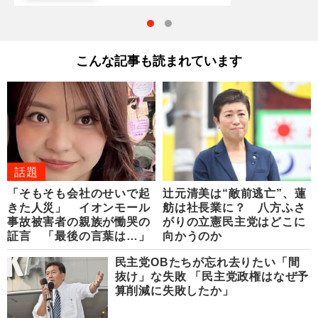
こんな記事も読まれています
話題
「そもそも会社のせいで起
辻元清美は“敵前逃亡”、蓮
きた人災」 イオンモール
舫は社長業に？ 八方ふさ
事故被害者の親族が慟哭の
がりの立憲民主党はどこに
証言 「最後の言葉は…」
向かうのか
民主党OBたちが忘れ去りたい「間
抜け」な失敗 「民主党政権はなぜ予
算削減に失敗したか」