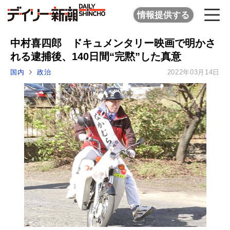
情報提供する
中村喜四郎 ドキュメンタリー映画で明かさ
れる逮捕後、140日間“完黙”した真意
国内
政治
2022年03月14日