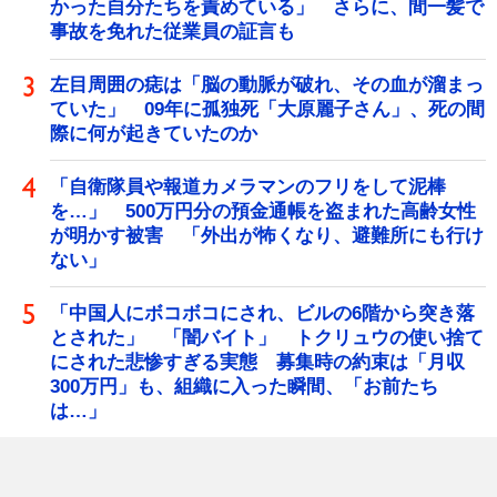
かった自分たちを責めている」 さらに、間一髪で
事故を免れた従業員の証言も
左目周囲の痣は「脳の動脈が破れ、その血が溜まっ
ていた」 09年に孤独死「大原麗子さん」、死の間
際に何が起きていたのか
「自衛隊員や報道カメラマンのフリをして泥棒
を…」 500万円分の預金通帳を盗まれた高齢女性
が明かす被害 「外出が怖くなり、避難所にも行け
ない」
「中国人にボコボコにされ、ビルの6階から突き落
とされた」 「闇バイト」 トクリュウの使い捨て
にされた悲惨すぎる実態 募集時の約束は「月収
300万円」も、組織に入った瞬間、「お前たち
は…」