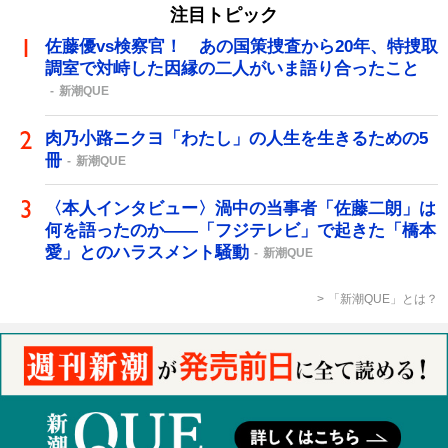
注目トピック
佐藤優vs検察官！ あの国策捜査から20年、特捜取
調室で対峙した因縁の二人がいま語り合ったこと
新潮QUE
肉乃小路ニクヨ「わたし」の人生を生きるための5
冊
新潮QUE
〈本人インタビュー〉渦中の当事者「佐藤二朗」は
何を語ったのか――「フジテレビ」で起きた「橋本
愛」とのハラスメント騒動
新潮QUE
「新潮QUE」とは？