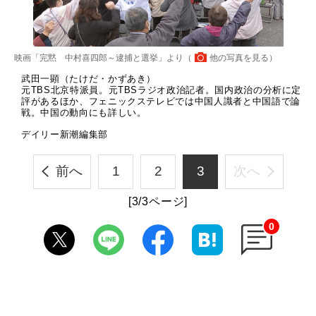
映画「完黙 中村喜四郎～逮捕と選挙」より（
他の写真を見る
）
武田一顕（たけだ・かずあき）
元TBS北京特派員。元TBSラジオ政治記者。国内政治の分析に定
評があるほか、フェニックステレビでは中国人識者と中国語で論
戦。中国の動向にも詳しい。
デイリー新潮編集部
前へ
1
2
3
次へ
[3/3ページ]
0