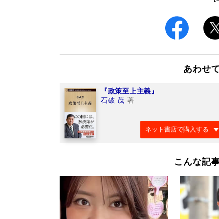
あわせ
『政策至上主義』
石破 茂
著
ネット書店で購入する
こんな記