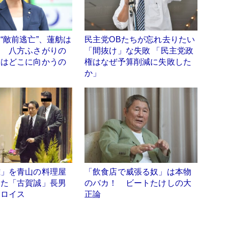
“敵前逃亡”、蓮舫は
民主党OBたちが忘れ去りたい
？ 八方ふさがりの
「間抜け」な失敗 「民主党政
党はどこに向かうの
権はなぜ予算削減に失敗した
か」
雄」を青山の料理屋
「飲食店で威張る奴」は本物
けた「古賀誠」長男
のバカ！ ビートたけしの大
スロイス
正論