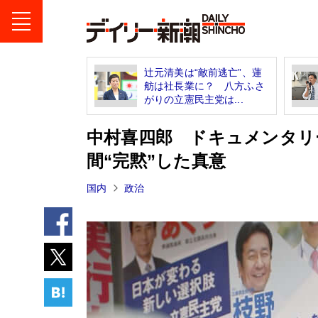
辻元清美は“敵前逃亡”、蓮
舫は社長業に？ 八方ふさ
がりの立憲民主党は...
中村喜四郎 ドキュメンタリ
間“完黙”した真意
国内
政治