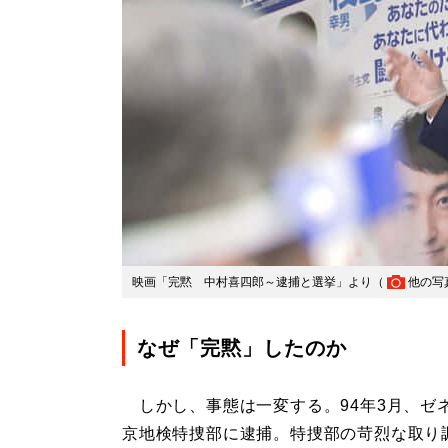
映画「完黙 中村喜四郎～逮捕と選挙」より（
他の写
なぜ「完黙」したのか
しかし、事態は一変する。94年3月、ゼ
京地検特捜部に逮捕。特捜部の苛烈な取り