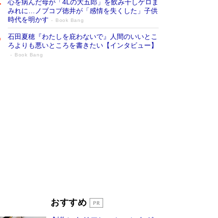
心を病んだ母が「4Lの大五郎」を飲み干しゲロま
みれに…ノブコブ徳井が「感情を失くした」子供
時代を明かす
Book Bang
石田夏穂『わたしを庇わないで』人間のいいとこ
ろよりも悪いところを書きたい【インタビュー】
Book Bang
「叱って伸びるやつは、褒めたらもっと伸
びる」俳優・高嶋政伸が家族に教わっ
た“人を育てるコツ”…芸への考え方を明か
す
Book Bang
「『火垂るの墓』は、大嘘である」原作者が抱き
続けた“自責の念”とは…「自己憐憫は描きたくな
い」監督が徹底的にこだわったこと（後編） #
戦争の記憶
Book Bang
美輪明宏 晩年の回答を集めた『ほほえんで生き
るための人生相談』がランクイン［エンターテイ
メントベストセラー］
Book Bang
「宇宙兄弟」最終46巻がベストセラー1位 宇宙
おすすめ
開発への関心を押し上げた18年の物語に幕 特装
版には「宇宙で描かれたマンガ」も収録