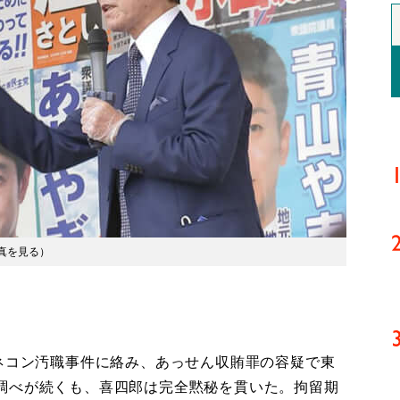
真を見る
）
ネコン汚職事件に絡み、あっせん収賄罪の容疑で東
調べが続くも、喜四郎は完全黙秘を貫いた。拘留期