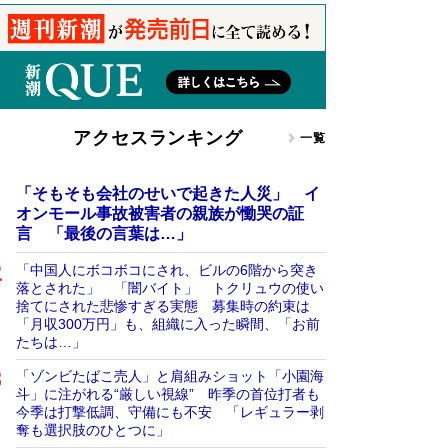
アクセスランキング
一覧
「そもそも会社のせいで起きた人災」 イ
オンモール事故被害者の親族が慟哭の証
言 「最後の言葉は…」
「中国人にボコボコにされ、ビルの6階から突き
落とされた」 「闇バイト」 トクリュウの使い
捨てにされた悲惨すぎる実態 募集時の約束は
「月収300万円」も、組織に入った瞬間、「お前
たちは…」
「ゾンビたばこ売人」と肩組みショット「小園海
斗」に注がれる“厳しい視線” 昨季の首位打者も
今季は打撃低調、守備にも不安 「レギュラー剥
奪も選択肢のひとつに」