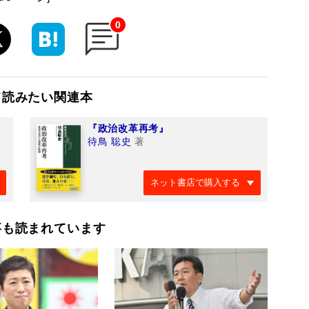
0
て読みたい関連本
『政治改革再考』
待鳥 聡史
著
ネット書店で購入する
事も読まれています