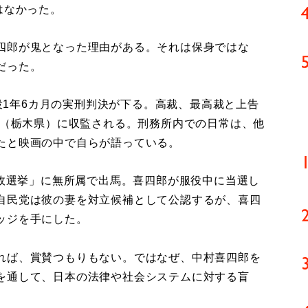
はなかった。
四郎が鬼となった理由がある。それは保身ではな
だった。
懲役1年6カ月の実刑判決が下る。高裁、最高裁と上告
所（栃木県）に収監される。刑務所内での日常は、他
たと映画の中で自らが語っている。
郵政選挙」に無所属で出馬。喜四郎が服役中に当選し
自民党は彼の妻を対立候補として公認するが、喜四
ッジを手にした。
れば、賞賛つもりもない。ではなぜ、中村喜四郎を
を通して、日本の法律や社会システムに対する盲
。