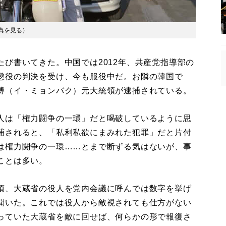
真を見る
）
び書いてきた。中国では2012年、共産党指導部の
懲役の判決を受け、今も服役中だ。お隣の韓国で
博（イ・ミョンバク）元大統領が逮捕されている。
人は「権力闘争の一環」だと喝破しているように思
捕されると、「私利私欲にまみれた犯罪」だと片付
は権力闘争の一環……とまで断ずる気はないが、事
ことは多い。
頃、大蔵省の役人を党内会議に呼んでは数字を挙げ
聞いた。これでは役人から敵視されても仕方がない
っていた大蔵省を敵に回せば、何らかの形で報復さ