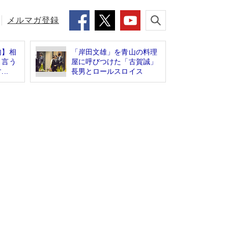
メルマガ登録
句】相
「岸田文雄」を青山の料理
う言う
屋に呼びつけた「古賀誠」
..
長男とロールスロイス