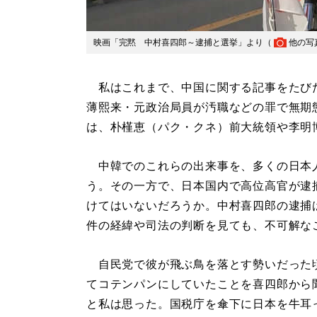
映画「完黙 中村喜四郎～逮捕と選挙」より（
他の写
私はこれまで、中国に関する記事をたびた
薄熙来・元政治局員が汚職などの罪で無期
は、朴槿恵（パク・クネ）前大統領や李明
中韓でのこれらの出来事を、多くの日本
う。その一方で、日本国内で高位高官が逮
けてはいないだろうか。中村喜四郎の逮捕
件の経緯や司法の判断を見ても、不可解な
自民党で彼が飛ぶ鳥を落とす勢いだった
てコテンパンにしていたことを喜四郎から
と私は思った。国税庁を傘下に日本を牛耳