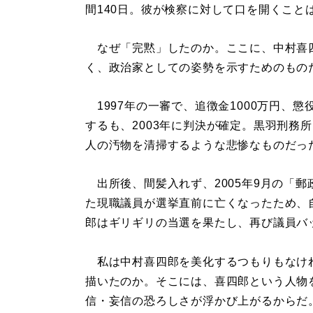
間140日。彼が検察に対して口を開くこと
なぜ「完黙」したのか。ここに、中村喜
く、政治家としての姿勢を示すためのもの
1997年の一審で、追徴金1000万円、
するも、2003年に判決が確定。黒羽刑務
人の汚物を清掃するような悲惨なものだっ
出所後、間髪入れず、2005年9月の「
た現職議員が選挙直前に亡くなったため、
郎はギリギリの当選を果たし、再び議員バ
私は中村喜四郎を美化するつもりもなけ
描いたのか。そこには、喜四郎という人物
信・妄信の恐ろしさが浮かび上がるからだ