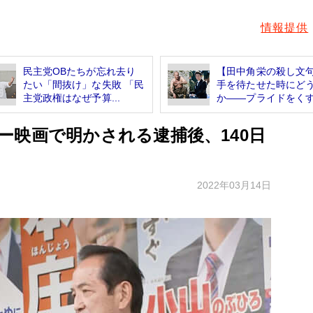
情報提供
民主党OBたちが忘れ去り
【田中角栄の殺し文
たい「間抜け」な失敗 「民
手を待たせた時にど
主党政権はなぜ予算...
か――プライドをくす.
ー映画で明かされる逮捕後、140日
2022年03月14日