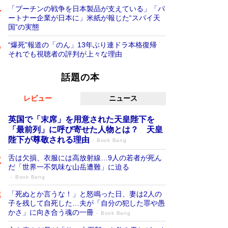
「プーチンの戦争を日本製品が支えている」「パ
ートナー企業が日本に」米紙が報じた“スパイ天
国”の実態
“爆死”報道の「のん」13年ぶり連ドラ本格復帰
それでも視聴者の評判が上々な理由
話題の本
レビュー
ニュース
英国で「末席」を用意された天皇陛下を
「最前列」に呼び寄せた人物とは？ 天皇
陛下が尊敬される理由
Book Bang
舌は欠損、衣服には高放射線…9人の若者が死ん
だ「世界一不気味な山岳遭難」に迫る
Book Bang
「死ぬとか言うな！」と怒鳴った日、妻は2人の
子を残して自死した…夫が「自分の犯した罪や愚
かさ」に向き合う魂の一冊
Book Bang