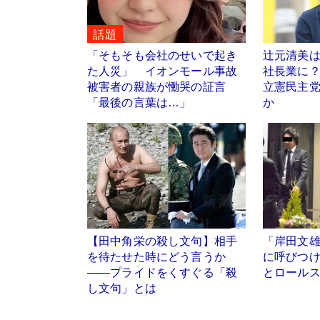
話題
「そもそも会社のせいで起き
辻元清美は
た人災」 イオンモール事故
社長業に
被害者の親族が慟哭の証言
立憲民主
「最後の言葉は…」
か
【田中角栄の殺し文句】相手
「岸田文
を待たせた時にどう言うか
に呼びつ
――プライドをくすぐる「殺
とロール
し文句」とは