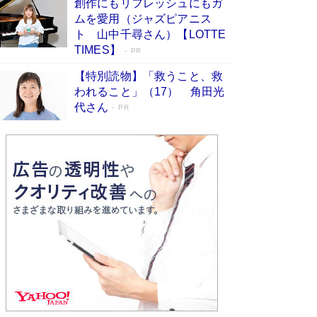
創作にもリフレッシュにもガ
Book Bang
ムを愛用（ジャズピアニス
友近氏、絶賛！ 鎌倉を舞台に、孤独を抱えた
ト 山中千尋さん）【LOTTE
人々が新たな一歩を踏み出す連作短篇集『海のほ
TIMES】
PR
とりのプラネット』試し読み
Book Bang
【特別読物】「救うこと、救
われること」（17） 角田光
代さん
PR