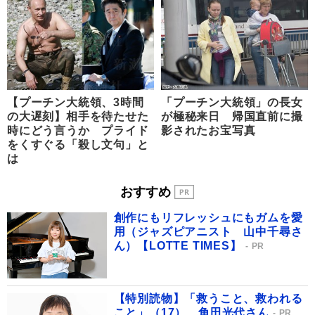
【プーチン大統領、3時間
「プーチン大統領」の長女
の大遅刻】相手を待たせた
が極秘来日 帰国直前に撮
時にどう言うか プライド
影されたお宝写真
をくすぐる「殺し文句」と
は
おすすめ
創作にもリフレッシュにもガムを愛
用（ジャズピアニスト 山中千尋さ
ん）【LOTTE TIMES】
PR
【特別読物】「救うこと、救われる
こと」（17） 角田光代さん
PR