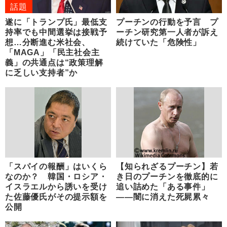
話題
遂に「トランプ氏」最低支
プーチンの行動を予言 プ
持率でも中間選挙は接戦予
ーチン研究第一人者が訴え
想…分断進む米社会、
続けていた「危険性」
「MAGA」「民主社会主
義」の共通点は“政策理解
に乏しい支持者”か
「スパイの報酬」はいくら
【知られざるプーチン】若
なのか？ 韓国・ロシア・
き日のプーチンを徹底的に
イスラエルから誘いを受け
追い詰めた「ある事件」
た佐藤優氏がその提示額を
――闇に消えた死屍累々
公開