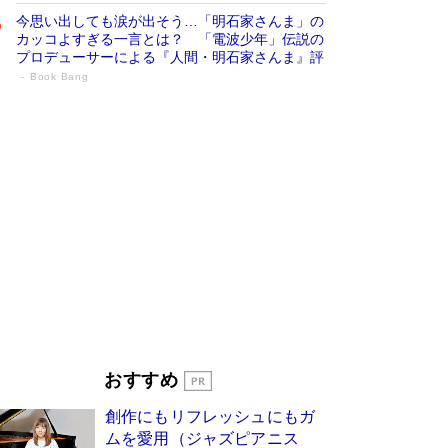
今思い出しても涙が出そう…「明石家さんま」の
カッコよすぎる一言とは？ 「電波少年」伝説の
プロデューサーによる『人間・明石家さんま』評
Book Bang
「叱って伸びるやつは、褒めたらもっと伸
びる」俳優・高嶋政伸が家族に教わっ
た“人を育てるコツ”…芸への考え方を明か
す
Book Bang
「『火垂るの墓』は、大嘘である」原作者が抱き
続けた“自責の念”とは…「自己憐憫は描きたくな
い」監督が徹底的にこだわったこと（後編） #
戦争の記憶
Book Bang
美輪明宏 晩年の回答を集めた『ほほえんで生き
るための人生相談』がランクイン［エンターテイ
メントベストセラー］
Book Bang
「宇宙兄弟」最終46巻がベストセラー1位 宇宙
おすすめ
開発への関心を押し上げた18年の物語に幕 特装
版には「宇宙で描かれたマンガ」も収録
創作にもリフレッシュにもガ
Book Bang
ムを愛用（ジャズピアニス