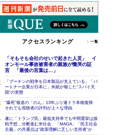
アクセスランキング
一覧
「そもそも会社のせいで起きた人災」 イ
オンモール事故被害者の親族が慟哭の証
言 「最後の言葉は…」
「プーチンの戦争を日本製品が支えている」「パ
ートナー企業が日本に」米紙が報じた“スパイ天
国”の実態
“爆死”報道の「のん」13年ぶり連ドラ本格復帰
それでも視聴者の評判が上々な理由
遂に「トランプ氏」最低支持率でも中間選挙は接
戦予想…分断進む米社会、「MAGA」「民主社会
主義」の共通点は“政策理解に乏しい支持者”か