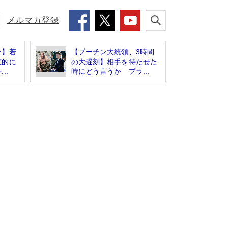
メルマガ登録
ン】若
【プーチン大統領、3時間
底的に
の大遅刻】相手を待たせた
..
時にどう言うか プラ...