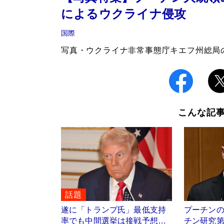
によるウクライナ侵攻
国際
写真・ウクライナ非常事態庁キエフ州総局
こんな記
話題
遂に「トランプ氏」最低支持
プーチン
率でも中間選挙は接戦予想…
チン研究