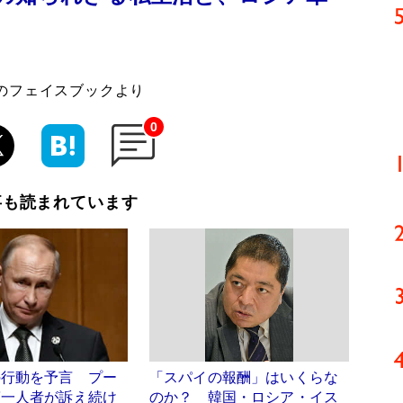
のフェイスブックより
0
事も読まれています
の行動を予言 プー
「スパイの報酬」はいくらな
第一人者が訴え続け
のか？ 韓国・ロシア・イス