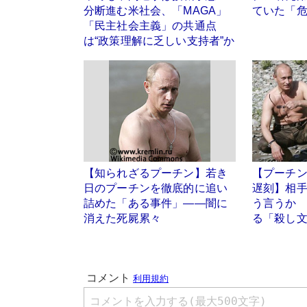
分断進む米社会、「MAGA」
ていた「
「民主社会主義」の共通点
は“政策理解に乏しい支持者”か
【知られざるプーチン】若き
【プーチン
日のプーチンを徹底的に追い
遅刻】相
詰めた「ある事件」――闇に
う言うか
消えた死屍累々
る「殺し