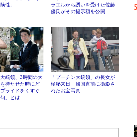
危険性」
ラエルから誘いを受けた佐藤
優氏がその提示額を公開
大統領、3時間の大
「プーチン大統領」の長女が
手を待たせた時にど
極秘来日 帰国直前に撮影さ
 プライドをくすぐ
れたお宝写真
文句」とは