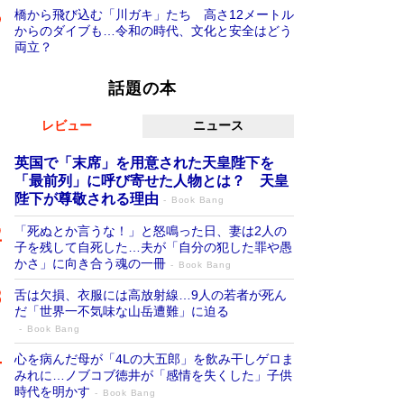
橋から飛び込む「川ガキ」たち 高さ12メートル
からのダイブも…令和の時代、文化と安全はどう
両立？
話題の本
レビュー
ニュース
英国で「末席」を用意された天皇陛下を
「最前列」に呼び寄せた人物とは？ 天皇
陛下が尊敬される理由
Book Bang
「死ぬとか言うな！」と怒鳴った日、妻は2人の
子を残して自死した…夫が「自分の犯した罪や愚
かさ」に向き合う魂の一冊
Book Bang
舌は欠損、衣服には高放射線…9人の若者が死ん
だ「世界一不気味な山岳遭難」に迫る
Book Bang
心を病んだ母が「4Lの大五郎」を飲み干しゲロま
みれに…ノブコブ徳井が「感情を失くした」子供
時代を明かす
Book Bang