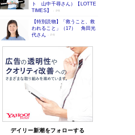
「不意に涙が出そうに…」高嶋政伸が明かし
ト 山中千尋さん）【LOTTE
た“13歳の娘を暴行する役”への葛藤 インティマ
TIMES】
PR
シーコーディネーターに支えられたNHK『大奥』
の裏側
Book Bang
【特別読物】「救うこと、救
われること」（17） 角田光
代さん
PR
デイリー新潮をフォローする