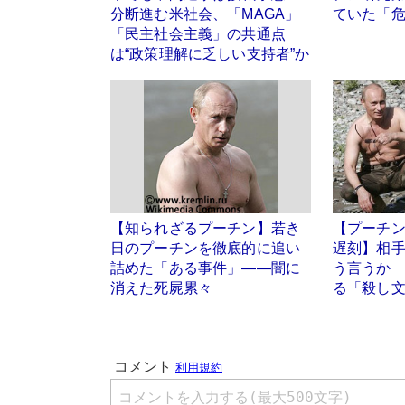
分断進む米社会、「MAGA」
ていた「
「民主社会主義」の共通点
は“政策理解に乏しい支持者”か
【知られざるプーチン】若き
【プーチン
日のプーチンを徹底的に追い
遅刻】相
詰めた「ある事件」――闇に
う言うか
消えた死屍累々
る「殺し