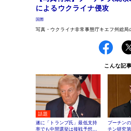
によるウクライナ侵攻
国際
写真・ウクライナ非常事態庁キエフ州総局
こんな記
話題
遂に「トランプ氏」最低支持
プーチン
率でも中間選挙は接戦予想…
チン研究