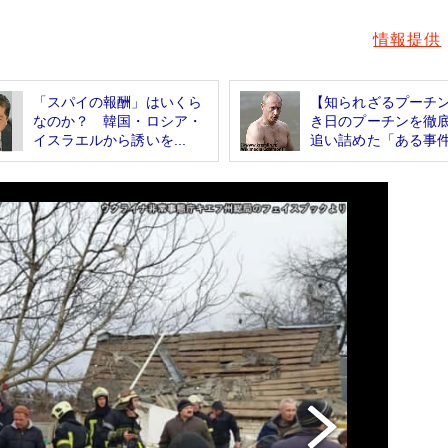
情報提供
「スパイの報酬」はいくら
【知られざるプーチ
なのか？ 韓国・ロシア・
き日のプーチンを徹
イスラエルから誘いを...
追い詰めた「ある事件.