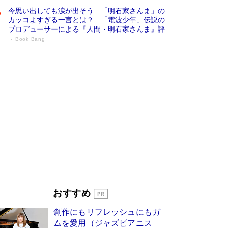
今思い出しても涙が出そう…「明石家さんま」の
カッコよすぎる一言とは？ 「電波少年」伝説の
プロデューサーによる『人間・明石家さんま』評
Book Bang
「叱って伸びるやつは、褒めたらもっと伸
びる」俳優・高嶋政伸が家族に教わっ
た“人を育てるコツ”…芸への考え方を明か
す
Book Bang
「『火垂るの墓』は、大嘘である」原作者が抱き
続けた“自責の念”とは…「自己憐憫は描きたくな
い」監督が徹底的にこだわったこと（後編） #
戦争の記憶
Book Bang
美輪明宏 晩年の回答を集めた『ほほえんで生き
るための人生相談』がランクイン［エンターテイ
メントベストセラー］
Book Bang
「宇宙兄弟」最終46巻がベストセラー1位 宇宙
おすすめ
開発への関心を押し上げた18年の物語に幕 特装
版には「宇宙で描かれたマンガ」も収録
創作にもリフレッシュにもガ
Book Bang
ムを愛用（ジャズピアニス