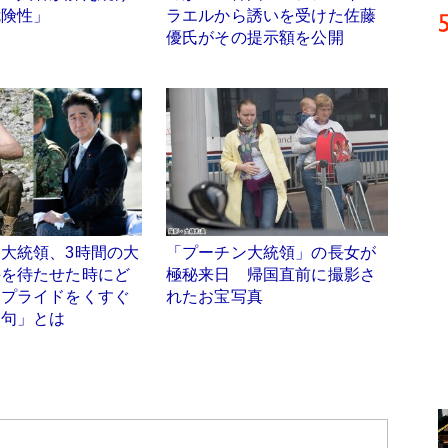
危険性」
ラエルから誘いを受けた佐藤
優氏がその提示額を公開
大統領、3時間の大
「プーチン大統領」の長女が
手を待たせた時にど
極秘来日 帰国直前に撮影さ
 プライドをくすぐ
れたお宝写真
文句」とは