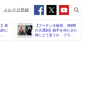
メルマガ登録
ン】若
【プーチン大統領、3時間
底的に
の大遅刻】相手を待たせた
..
時にどう言うか プラ...