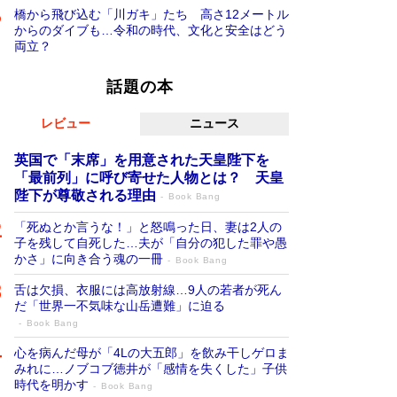
橋から飛び込む「川ガキ」たち 高さ12メートル
からのダイブも…令和の時代、文化と安全はどう
両立？
話題の本
レビュー
ニュース
英国で「末席」を用意された天皇陛下を
「最前列」に呼び寄せた人物とは？ 天皇
陛下が尊敬される理由
Book Bang
「死ぬとか言うな！」と怒鳴った日、妻は2人の
子を残して自死した…夫が「自分の犯した罪や愚
かさ」に向き合う魂の一冊
Book Bang
舌は欠損、衣服には高放射線…9人の若者が死ん
だ「世界一不気味な山岳遭難」に迫る
Book Bang
心を病んだ母が「4Lの大五郎」を飲み干しゲロま
みれに…ノブコブ徳井が「感情を失くした」子供
時代を明かす
Book Bang