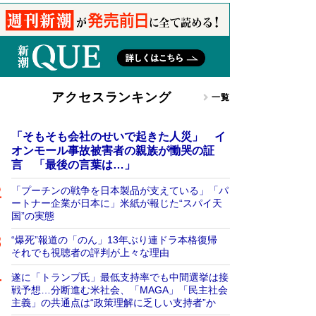
アクセスランキング
一覧
「そもそも会社のせいで起きた人災」 イ
オンモール事故被害者の親族が慟哭の証
言 「最後の言葉は…」
「プーチンの戦争を日本製品が支えている」「パ
ートナー企業が日本に」米紙が報じた“スパイ天
国”の実態
“爆死”報道の「のん」13年ぶり連ドラ本格復帰
それでも視聴者の評判が上々な理由
遂に「トランプ氏」最低支持率でも中間選挙は接
戦予想…分断進む米社会、「MAGA」「民主社会
主義」の共通点は“政策理解に乏しい支持者”か