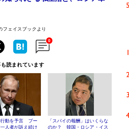
のフェイスブックより
0
事も読まれています
の行動を予言 プー
「スパイの報酬」はいくらな
第一人者が訴え続け
のか？ 韓国・ロシア・イス