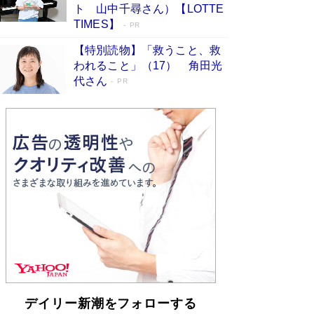
「不意に涙が出そうに…」高嶋政伸が明かし
ト 山中千尋さん）【LOTTE
た“13歳の娘を暴行する役”への葛藤 インティマ
TIMES】
PR
シーコーディネーターに支えられたNHK『大奥』
の裏側
Book Bang
【特別読物】「救うこと、救
われること」（17） 角田光
代さん
PR
デイリー新潮をフォローする