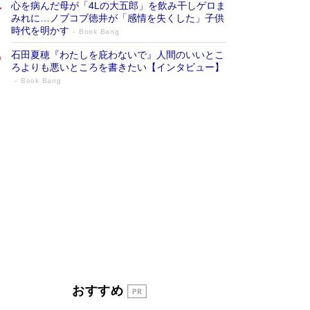
心を病んだ母が「4Lの大五郎」を飲み干しゲロま
みれに…ノブコブ徳井が「感情を失くした」子供
時代を明かす
Book Bang
石田夏穂『わたしを庇わないで』人間のいいとこ
ろよりも悪いところを書きたい【インタビュー】
Book Bang
「叱って伸びるやつは、褒めたらもっと伸
びる」俳優・高嶋政伸が家族に教わっ
た“人を育てるコツ”…芸への考え方を明か
す
Book Bang
「『火垂るの墓』は、大嘘である」原作者が抱き
続けた“自責の念”とは…「自己憐憫は描きたくな
い」監督が徹底的にこだわったこと（後編） #
戦争の記憶
Book Bang
美輪明宏 晩年の回答を集めた『ほほえんで生き
るための人生相談』がランクイン［エンターテイ
メントベストセラー］
Book Bang
「宇宙兄弟」最終46巻がベストセラー1位 宇宙
おすすめ
開発への関心を押し上げた18年の物語に幕 特装
版には「宇宙で描かれたマンガ」も収録