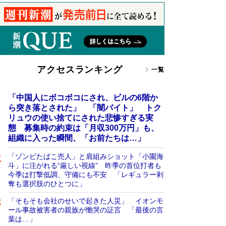
アクセスランキング
一覧
「中国人にボコボコにされ、ビルの6階か
ら突き落とされた」 「闇バイト」 トク
リュウの使い捨てにされた悲惨すぎる実
態 募集時の約束は「月収300万円」も、
組織に入った瞬間、「お前たちは…」
「ゾンビたばこ売人」と肩組みショット「小園海
斗」に注がれる“厳しい視線” 昨季の首位打者も
今季は打撃低調、守備にも不安 「レギュラー剥
奪も選択肢のひとつに」
「そもそも会社のせいで起きた人災」 イオンモ
ール事故被害者の親族が慟哭の証言 「最後の言
葉は…」