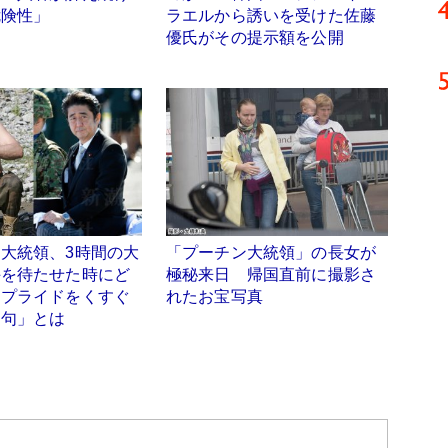
危険性」
ラエルから誘いを受けた佐藤
優氏がその提示額を公開
大統領、3時間の大
「プーチン大統領」の長女が
手を待たせた時にど
極秘来日 帰国直前に撮影さ
 プライドをくすぐ
れたお宝写真
文句」とは