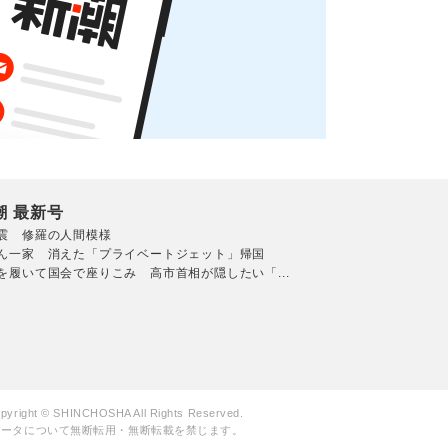
潮 最新号
震 修羅の人間模様
ん一家 消えた「プライベートジェット」帰国
を履いて国会で座りこみ 高市首相が隠したい「...
pyright © SHINCHOSHA All Rights Reserved.
データについて無断転用・無断転載を禁じます。