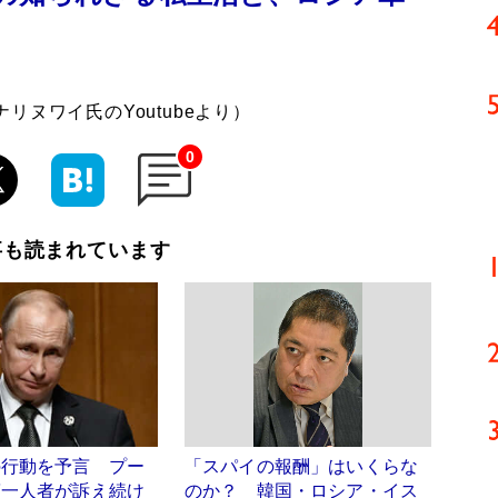
ヌワイ氏のYoutubeより）
0
事も読まれています
の行動を予言 プー
「スパイの報酬」はいくらな
第一人者が訴え続け
のか？ 韓国・ロシア・イス