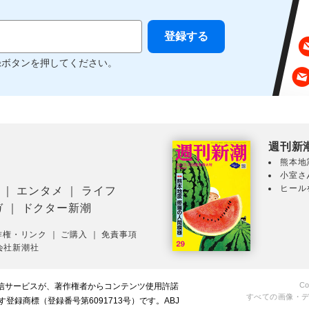
録ボタンを押してください。
週刊新
熊本地
小室さ
ヒール
｜
エンタメ
｜
ライフ
ガ
｜
ドクター新潮
作権・リンク
｜
ご購入
｜
免責事項
会社新潮社
Co
配信サービスが、著作権者からコンテンツ使用許諾
すべての画像・
録商標（登録番号第6091713号）です。ABJ