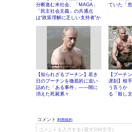
分断進む米社会、「MAGA」
ていた「
「民主社会主義」の共通点
は“政策理解に乏しい支持者”か
【知られざるプーチン】若き
【プーチン
日のプーチンを徹底的に追い
遅刻】相
詰めた「ある事件」――闇に
う言うか
消えた死屍累々
る「殺し