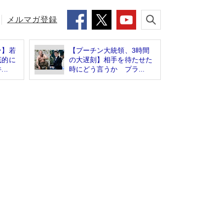
メルマガ登録
ン】若
【プーチン大統領、3時間
底的に
の大遅刻】相手を待たせた
..
時にどう言うか プラ...