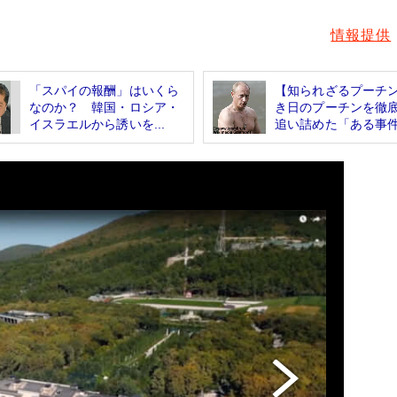
情報提供
「スパイの報酬」はいくら
【知られざるプーチ
なのか？ 韓国・ロシア・
き日のプーチンを徹
イスラエルから誘いを...
追い詰めた「ある事件.