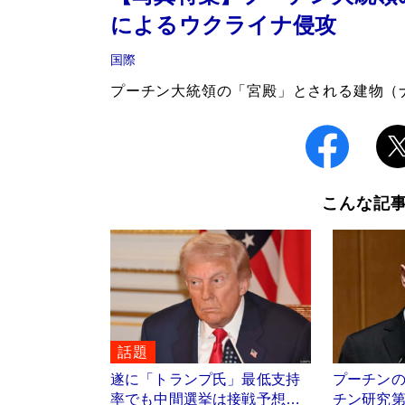
によるウクライナ侵攻
国際
プーチン大統領の「宮殿」とされる建物（ナリ
こんな記
話題
遂に「トランプ氏」最低支持
プーチン
率でも中間選挙は接戦予想…
チン研究