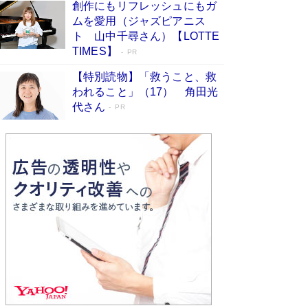
創作にもリフレッシュにもガ
Book Bang
ムを愛用（ジャズピアニス
「不意に涙が出そうに…」高嶋政伸が明かし
ト 山中千尋さん）【LOTTE
た“13歳の娘を暴行する役”への葛藤 インティマ
TIMES】
PR
シーコーディネーターに支えられたNHK『大奥』
の裏側
Book Bang
【特別読物】「救うこと、救
われること」（17） 角田光
代さん
PR