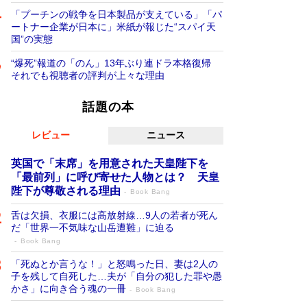
「プーチンの戦争を日本製品が支えている」「パ
ートナー企業が日本に」米紙が報じた“スパイ天
国”の実態
“爆死”報道の「のん」13年ぶり連ドラ本格復帰
それでも視聴者の評判が上々な理由
話題の本
レビュー
ニュース
英国で「末席」を用意された天皇陛下を
「最前列」に呼び寄せた人物とは？ 天皇
陛下が尊敬される理由
Book Bang
舌は欠損、衣服には高放射線…9人の若者が死ん
だ「世界一不気味な山岳遭難」に迫る
Book Bang
「死ぬとか言うな！」と怒鳴った日、妻は2人の
子を残して自死した…夫が「自分の犯した罪や愚
かさ」に向き合う魂の一冊
Book Bang