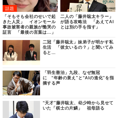
話題
「そもそも会社のせいで起
二人の「藤井聡太キラー」
きた人災」 イオンモール
が語る攻略法 「あえてAI
事故被害者の親族が慟哭の
とは別の手を指す」
証言 「最後の言葉は…」
二冠「藤井聡太」妹弟子が明かす私
生活 「彼女いるの？」と聞いてみ
ると…
「羽生善治」九段、なぜ無冠
に “年齢の衰え”と“AIの進化”を指
摘する声
“天才”藤井聡太、幼少時から見せて
いた「棋士の片鱗」 祖母語る