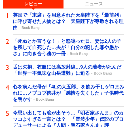
レビュー
ニュース
英国で「末席」を用意された天皇陛下を「最前列」
に呼び寄せた人物とは？ 天皇陛下が尊敬される理
由
Book Bang
「死ぬとか言うな！」と怒鳴った日、妻は2人の子
を残して自死した…夫が「自分の犯した罪や愚か
さ」に向き合う魂の一冊
Book Bang
舌は欠損、衣服には高放射線…9人の若者が死んだ
「世界一不気味な山岳遭難」に迫る
Book Bang
心を病んだ母が「4Lの大五郎」を飲み干しゲロまみ
れに…ノブコブ徳井が「感情を失くした」子供時代
を明かす
Book Bang
今思い出しても涙が出そう…「明石家さんま」のカ
ッコよすぎる一言とは？ 「電波少年」伝説のプロ
デューサーによる『人間・明石家さんま』評