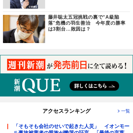
藤井聡太五冠挑戦の裏で“A級陥
落”危機の羽生善治 今年度の勝率
は3割台…敗因は？
アクセスランキング
一覧
「そもそも会社のせいで起きた人災」 イオンモー
ル事故被害者の親族が慟哭の証言 「最後の言葉