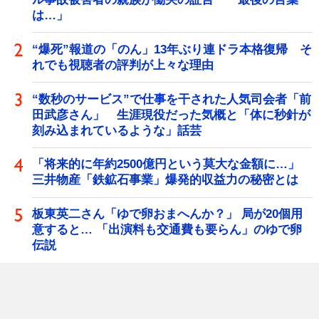
は…」
“爆死”報道の「のん」13年ぶり連ドラ本格復帰 そ
れでも視聴者の評判が上々な理由
“数秒のサービス”で仕事を干された人気司会者「前
田武彦さん」 生涯現役だった気概と「体に秒針が
刻み込まれているような」話芸
「将来的に年約2500億円という莫大な金額に…」
三井物産「鉄鉱石事業」爆発的収益力の秘密とは
板東英二さん「ゆで卵おまへんか？」 局が20個用
意すると… 「出演料も交通費も要らん」のゆで卵
伝説