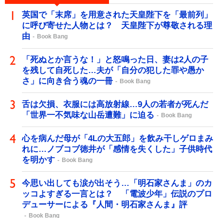
英国で「末席」を用意された天皇陛下を「最前列」
に呼び寄せた人物とは？ 天皇陛下が尊敬される理
由
Book Bang
「死ぬとか言うな！」と怒鳴った日、妻は2人の子
を残して自死した…夫が「自分の犯した罪や愚か
さ」に向き合う魂の一冊
Book Bang
舌は欠損、衣服には高放射線…9人の若者が死んだ
「世界一不気味な山岳遭難」に迫る
Book Bang
心を病んだ母が「4Lの大五郎」を飲み干しゲロまみ
れに…ノブコブ徳井が「感情を失くした」子供時代
を明かす
Book Bang
今思い出しても涙が出そう…「明石家さんま」のカ
ッコよすぎる一言とは？ 「電波少年」伝説のプロ
デューサーによる『人間・明石家さんま』評
Book Bang