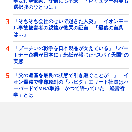
季は打撃低調、守備にも不安 「レギュラー剥奪も
選択肢のひとつに」
「そもそも会社のせいで起きた人災」 イオンモー
ル事故被害者の親族が慟哭の証言 「最後の言葉
は…」
「プーチンの戦争を日本製品が支えている」「パー
トナー企業が日本に」米紙が報じた“スパイ天国”の
実態
「父の遺産を最良の状態で引き継ぐことが…」 イ
オン爆発で非難殺到の「ハビタ」エリート社長はハ
ーバードでMBA取得 かつて語っていた「経営哲
学」とは