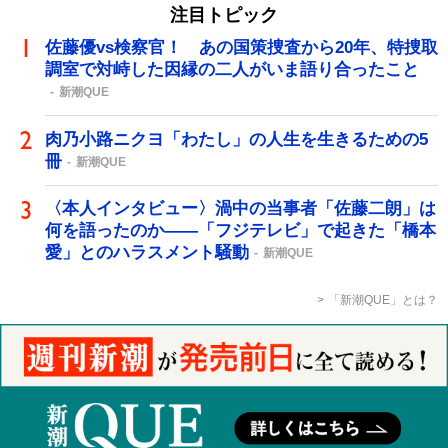
注目トピック
佐藤優vs検察官！ あの国策捜査から20年、特捜取
調室で対峙した因縁の二人がいま語り合ったこと
新潮QUE
肉乃小路ニクヨ「わたし」の人生を生きるための5
冊
新潮QUE
〈本人インタビュー〉渦中の当事者「佐藤二朗」は
何を語ったのか――「フジテレビ」で起きた「橋本
愛」とのハラスメント騒動
新潮QUE
「新潮QUE」とは？