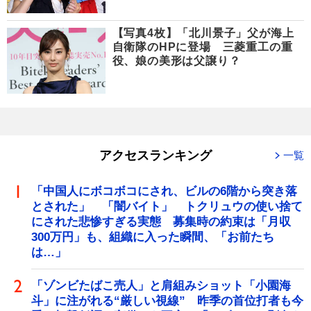
【写真4枚】「北川景子」父が海上
自衛隊のHPに登場 三菱重工の重
役、娘の美形は父譲り？
アクセスランキング
一覧
「中国人にボコボコにされ、ビルの6階から突き落
とされた」 「闇バイト」 トクリュウの使い捨て
にされた悲惨すぎる実態 募集時の約束は「月収
300万円」も、組織に入った瞬間、「お前たち
は…」
「ゾンビたばこ売人」と肩組みショット「小園海
斗」に注がれる“厳しい視線” 昨季の首位打者も今