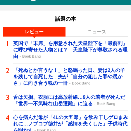
話題の本
レビュー
ニュース
英国で「末席」を用意された天皇陛下を「最前列」
に呼び寄せた人物とは？ 天皇陛下が尊敬される理
由
Book Bang
「死ぬとか言うな！」と怒鳴った日、妻は2人の子
を残して自死した…夫が「自分の犯した罪や愚か
さ」に向き合う魂の一冊
Book Bang
舌は欠損、衣服には高放射線…9人の若者が死んだ
「世界一不気味な山岳遭難」に迫る
Book Bang
心を病んだ母が「4Lの大五郎」を飲み干しゲロまみ
れに…ノブコブ徳井が「感情を失くした」子供時代
を明かす
Book Bang