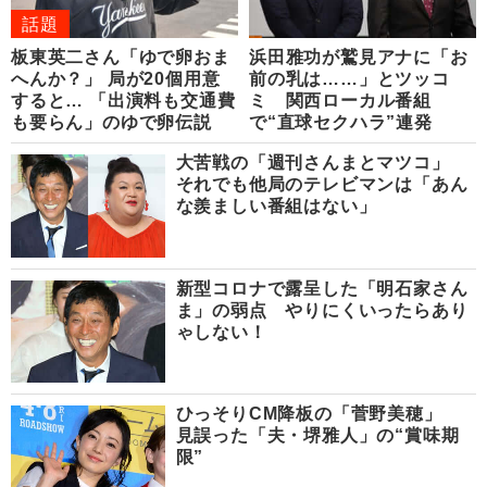
話題
板東英二さん「ゆで卵おま
浜田雅功が鷲見アナに「お
へんか？」 局が20個用意
前の乳は……」とツッコ
すると… 「出演料も交通費
ミ 関西ローカル番組
も要らん」のゆで卵伝説
で“直球セクハラ”連発
大苦戦の「週刊さんまとマツコ」
それでも他局のテレビマンは「あん
な羨ましい番組はない」
新型コロナで露呈した「明石家さん
ま」の弱点 やりにくいったらあり
ゃしない！
ひっそりCM降板の「菅野美穂」
見誤った「夫・堺雅人」の“賞味期
限”