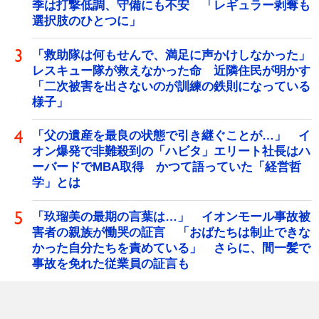
季は打撃低調、守備にも不安 「レギュラー剥奪も
選択肢のひとつに」
「救助隊は何もせんで、満足に声かけしなかった」
レスキュー隊が救えなかった命 近隣住民が明かす
「二次被害を出さないのが訓練の鉄則になっている
様子」
「父の遺産を最良の状態で引き継ぐことが…」 イ
オン爆発で非難殺到の「ハビタ」エリート社長はハ
ーバードでMBA取得 かつて語っていた「経営哲
学」とは
「玖瑠美の最期の言葉は…」 イオンモール事故被
害者の親族が慟哭の証言 「おばたちは制止できな
かった自分たちを責めている」 さらに、間一髪で
事故を免れた従業員の証言も